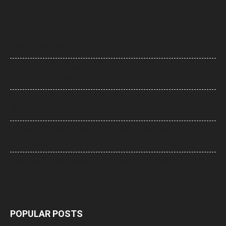
Uttarakhand News: देवप्रयाग-पौड़ी मार्ग पर दर्दनाक हादसा, खाई में गिरी कार, पांच
की मौत, एक बच्चा घायल
Supreme Court: नारायण साईं की सजा पर सुप्रीम कोर्ट का फैसला, उम्रकैद पर
रोक लगाने की याचिका खारिज
UP News: सीएम योगी का अखिलेश यादव पर हमला, बोले- ‘कुछ लोग उम्र बढ़ने के बाद
भी बच्चे ही बने रहते हैं’
UP: विज्ञापन खर्च और एक्सप्रेसवे को लेकर अखिलेश का योगी सरकार पर हमला, बोले-
7,000 करोड़ से बन सकती थीं विश्वस्तरीय यूनिवर्सिटियां
Jharkhand Protest: झारखंड के प्रदर्शनकारी छात्रों के समर्थन में उतरी CJP,
प्रतिनिधिमंडल करेगा मुलाकात
POPULAR POSTS