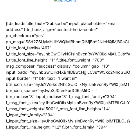
[tds_leads title_text="Subscribe" input_placeholder="Email
address" btn_horiz_align="content-horiz-center"
pp_checkbox="yes"
pp_msg="SSd2ZSUyMHJlYWQlMjBhbmQlMjBhY2NlcHQlMjB0aGU
f_title_font_family="467"
f_title_font_size="eyJhbGwiOiIyNCIsInBvcnRyYWl0IjoiMjAiLCJs
f_title_font_line_height="1" f_title_font_weight="700"
msg_composer="success" display="column" gap="10"
input_padd="eyJhbGwiOiIxNXB4IDEwcHgiLCJsYW5kc2NhcGUiO
input_border="1" btn_text="I want in"
btn_icon_size="eyJsYW5kc2NhcGUiOiIxNyIsInBvcnRyYWl0IjoiMT
btn_icon_space="eyJwb3J0cmFpdCI6IjMifQ=="
btn_radius="3" input_radius="3" f_msg_font_family="394"
f_msg_font_size="eyJhbGwiOiIxMyIsInBvcnRyYWl0IjoiMTEiLCJ
f_msg_font_weight="500" f_msg_font_line_height="1.4"
f_input_font_family="394"
f_input_font_size="eyJhbGwiOiIxMyIsInBvcnRyYWl0IjoiMTEiLC
f_input_font_line_height="1.2" f_btn_font_family="394"