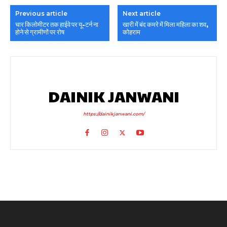
Previous article
Next article
चार किलोमीटर तक हाईवे पर यू-टर्न ना
खारी में बंद कमरे में मिला महिला का शव,
होने से ग्रामीणों पर रोष
कोहराम
DAINIK JANWANI
https://dainikjanwani.com/