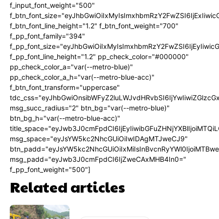
f_input_font_weight="500"
f_btn_font_size="eyJhbGwiOiIxMyIsImxhbmRzY2FwZSI6IjExIiw
f_btn_font_line_height="1.2" f_btn_font_weight="700"
f_pp_font_family="394"
f_pp_font_size="eyJhbGwiOiIxMyIsImxhbmRzY2FwZSI6IjEyIiwi
f_pp_font_line_height="1.2" pp_check_color="#000000"
pp_check_color_a="var(--metro-blue)"
pp_check_color_a_h="var(--metro-blue-acc)"
f_btn_font_transform="uppercase"
tdc_css="eyJhbGwiOnsibWFyZ2luLWJvdHRvbSI6IjYwIiwiZGlz
msg_succ_radius="2" btn_bg="var(--metro-blue)"
btn_bg_h="var(--metro-blue-acc)"
title_space="eyJwb3J0cmFpdCI6IjEyIiwibGFuZHNjYXBlIjoiMTQi
msg_space="eyJsYW5kc2NhcGUiOiIwIDAgMTJweCJ9"
btn_padd="eyJsYW5kc2NhcGUiOiIxMiIsInBvcnRyYWl0IjoiMTBw
msg_padd="eyJwb3J0cmFpdCI6IjZweCAxMHB4In0="
f_pp_font_weight="500"]
Related articles