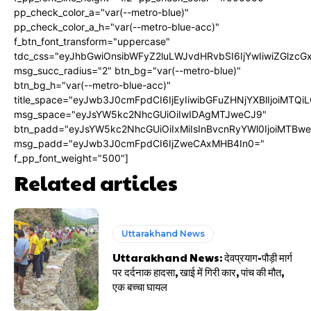
pp_check_color_a="var(--metro-blue)"
pp_check_color_a_h="var(--metro-blue-acc)"
f_btn_font_transform="uppercase"
tdc_css="eyJhbGwiOnsibWFyZ2luLWJvdHRvbSI6IjYwIiwiZGlz
msg_succ_radius="2" btn_bg="var(--metro-blue)"
btn_bg_h="var(--metro-blue-acc)"
title_space="eyJwb3J0cmFpdCI6IjEyIiwibGFuZHNjYXBlIjoiMTQi
msg_space="eyJsYW5kc2NhcGUiOiIwIDAgMTJweCJ9"
btn_padd="eyJsYW5kc2NhcGUiOiIxMiIsInBvcnRyYWl0IjoiMTBw
msg_padd="eyJwb3J0cmFpdCI6IjZweCAxMHB4In0="
f_pp_font_weight="500"]
Related articles
Uttarakhand News
Uttarakhand News: देवप्रयाग-पौड़ी मार्ग
पर दर्दनाक हादसा, खाई में गिरी कार, पांच की मौत,
एक बच्चा घायल