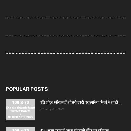
Supreme Court: नारायण साईं की सजा पर सुप्रीम कोर्ट का फैसला, उम्रकैद पर
रोक लगाने की याचिका खारिज
UP News: सीएम योगी का अखिलेश यादव पर हमला, बोले- ‘कुछ लोग उम्र बढ़ने के बाद
भी बच्चे ही बने रहते हैं’
UP: विज्ञापन खर्च और एक्सप्रेसवे को लेकर अखिलेश का योगी सरकार पर हमला, बोले-
7,000 करोड़ से बन सकती थीं विश्वस्तरीय यूनिवर्सिटियां
Jharkhand Protest: झारखंड के प्रदर्शनकारी छात्रों के समर्थन में उतरी CJP,
प्रतिनिधिमंडल करेगा मुलाकात
POPULAR POSTS
पति शोएब मलिक की तीसरी शादी पर सानिया मिर्जा ने तोड़ी...
January 21, 2024
450 साल पुराना है सदर मां काली मंदिर का इतिहास