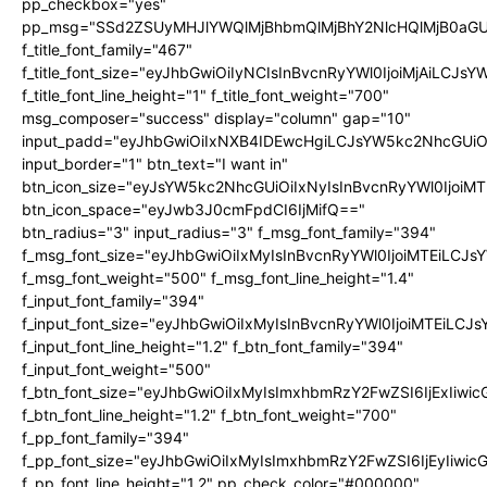
pp_checkbox="yes"
pp_msg="SSd2ZSUyMHJlYWQlMjBhbmQlMjBhY2NlcHQlMjB0aGU
f_title_font_family="467"
f_title_font_size="eyJhbGwiOiIyNCIsInBvcnRyYWl0IjoiMjAiLCJs
f_title_font_line_height="1" f_title_font_weight="700"
msg_composer="success" display="column" gap="10"
input_padd="eyJhbGwiOiIxNXB4IDEwcHgiLCJsYW5kc2NhcGUiO
input_border="1" btn_text="I want in"
btn_icon_size="eyJsYW5kc2NhcGUiOiIxNyIsInBvcnRyYWl0IjoiMT
btn_icon_space="eyJwb3J0cmFpdCI6IjMifQ=="
btn_radius="3" input_radius="3" f_msg_font_family="394"
f_msg_font_size="eyJhbGwiOiIxMyIsInBvcnRyYWl0IjoiMTEiLCJ
f_msg_font_weight="500" f_msg_font_line_height="1.4"
f_input_font_family="394"
f_input_font_size="eyJhbGwiOiIxMyIsInBvcnRyYWl0IjoiMTEiLC
f_input_font_line_height="1.2" f_btn_font_family="394"
f_input_font_weight="500"
f_btn_font_size="eyJhbGwiOiIxMyIsImxhbmRzY2FwZSI6IjExIiw
f_btn_font_line_height="1.2" f_btn_font_weight="700"
f_pp_font_family="394"
f_pp_font_size="eyJhbGwiOiIxMyIsImxhbmRzY2FwZSI6IjEyIiwi
f_pp_font_line_height="1.2" pp_check_color="#000000"