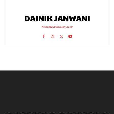
DAINIK JANWANI
https://dainikjanwani.com/
Uttarakhand News: देवप्रयाग-पौड़ी मार्ग पर दर्दनाक हादसा, खाई में गिरी कार, पांच
की मौत, एक बच्चा घायल