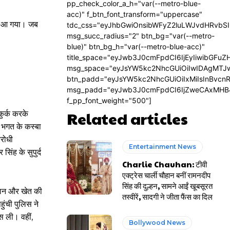
pp_check_color_a_h="var(--metro-blue-
acc)" f_btn_font_transform="uppercase"
ाथ आ गया। जब
tdc_css="eyJhbGwiOnsibWFyZ2luLWJvdHRvbS
msg_succ_radius="2" btn_bg="var(--metro-
blue)" btn_bg_h="var(--metro-blue-acc)"
title_space="eyJwb3J0cmFpdCI6IjEyIiwibGFuZ
msg_space="eyJsYW5kc2NhcGUiOiIwIDAgMTJ
btn_padd="eyJsYW5kc2NhcGUiOiIxMiIsInBvcn
msg_padd="eyJwb3J0cmFpdCI6IjZweCAxMHB
f_pp_font_weight="500"]
Related articles
कुर्क करके
ल भगत के कस्बा
िरोधी
Entertainment News
ंह के सुपुर्द
Charlie Chauhan: टीवी
एक्ट्रेस चार्ली चौहान बनीं रामनदीप
सिंह की दुल्हन, सामने आईं खूबसूरत
मकान और खेत की
तस्वीरें, सादगी ने जीता फैंस का दिल
ुंची पुलिस ने
स ली। वहीं,
Bollywood News