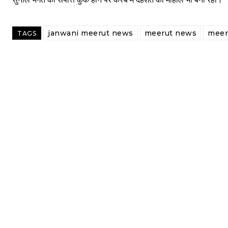
janwani meerut news
meerut news
meer
TAGS