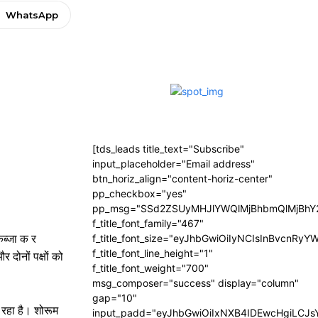
WhatsApp
[tds_leads title_text="Subscribe"
input_placeholder="Email address"
btn_horiz_align="content-horiz-center"
pp_checkbox="yes"
pp_msg="SSd2ZSUyMHJlYWQlMjBhbmQlMjBhY2
f_title_font_family="467"
कब्जा क र
f_title_font_size="eyJhbGwiOiIyNCIsInBvcnRyY
f_title_font_line_height="1"
ोनों पक्षों को
f_title_font_weight="700"
msg_composer="success" display="column"
gap="10"
 रहा है। शोरूम
input_padd="eyJhbGwiOiIxNXB4IDEwcHgiLCJ