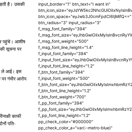
ं रहती है। उसकी
input_border="1" btn_text="I want in"
btn_icon_size="eyJsYW5kc2NhcGUiOiIxNyIsInB
btn_icon_space="eyJwb3J0cmFpdCI6IjMifQ=="
btn_radius="3" input_radius="3"
f_msg_font_family="394"
f_msg_font_size="eyJhbGwiOiIxMyIsInBvcnRyY
f_msg_font_weight="500"
गर पहुंचे। आशीष
f_msg_font_line_height="1.4"
 की सूचना पर
f_input_font_family="394"
f_input_font_size="eyJhbGwiOiIxMyIsInBvcnRy
f_input_font_line_height="1.2"
ुए ले आई। इस
f_btn_font_family="394"
f_input_font_weight="500"
री पर गंभीर आरोप
f_btn_font_size="eyJhbGwiOiIxMyIsImxhbmRzY
f_btn_font_line_height="1.2"
f_btn_font_weight="700"
f_pp_font_family="394"
f_pp_font_size="eyJhbGwiOiIxMyIsImxhbmRzY2
f_pp_font_line_height="1.2"
ीनाक्षी काफी
pp_check_color="#000000"
दोनों पति-
pp_check_color_a="var(--metro-blue)"