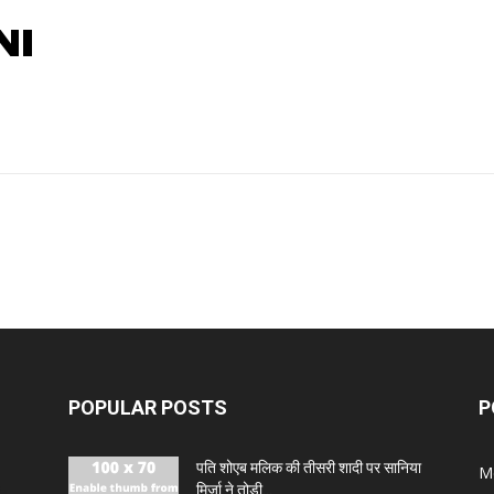
NI
POPULAR POSTS
P
पति शोएब मलिक की तीसरी शादी पर सानिया
M
मिर्जा ने तोड़ी...
ंह