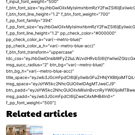
f_input_font_weight="500"
f_btn_font_size="eyJhbGwiOiIxMyIsImxhbmRzY2FwZSI6IjExIiw
f_btn_font_line_height="1.2" f_btn_font_weight="700"
f_pp_font_family="394"
f_pp_font_size="eyJhbGwiOiIxMyIsImxhbmRzY2FwZSI6IjEyIiwi
f_pp_font_line_height="1.2" pp_check_color="#000000"
pp_check_color_a="var(--metro-blue)"
pp_check_color_a_h="var(--metro-blue-acc)"
f_btn_font_transform="uppercase"
tdc_css="eyJhbGwiOnsibWFyZ2luLWJvdHRvbSI6IjYwIiwiZGlz
msg_succ_radius="2" btn_bg="var(--metro-blue)"
btn_bg_h="var(--metro-blue-acc)"
title_space="eyJwb3J0cmFpdCI6IjEyIiwibGFuZHNjYXBlIjoiMTQi
msg_space="eyJsYW5kc2NhcGUiOiIwIDAgMTJweCJ9"
btn_padd="eyJsYW5kc2NhcGUiOiIxMiIsInBvcnRyYWl0IjoiMTBw
msg_padd="eyJwb3J0cmFpdCI6IjZweCAxMHB4In0="
f_pp_font_weight="500"]
Related articles