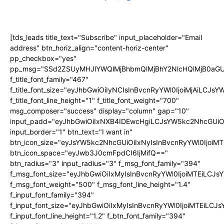
[tds_leads title_text="Subscribe" input_placeholder="Email
address" btn_horiz_align="content-horiz-center"
pp_checkbox="yes"
pp_msg="SSd2ZSUyMHJlYWQlMjBhbmQlMjBhY2NlcHQlMjB0aGU
f_title_font_family="467"
f_title_font_size="eyJhbGwiOiIyNCIsInBvcnRyYWl0IjoiMjAiLCJs
f_title_font_line_height="1" f_title_font_weight="700"
msg_composer="success" display="column" gap="10"
input_padd="eyJhbGwiOiIxNXB4IDEwcHgiLCJsYW5kc2NhcGUiO
input_border="1" btn_text="I want in"
btn_icon_size="eyJsYW5kc2NhcGUiOiIxNyIsInBvcnRyYWl0IjoiMT
btn_icon_space="eyJwb3J0cmFpdCI6IjMifQ=="
btn_radius="3" input_radius="3" f_msg_font_family="394"
f_msg_font_size="eyJhbGwiOiIxMyIsInBvcnRyYWl0IjoiMTEiLCJ
f_msg_font_weight="500" f_msg_font_line_height="1.4"
f_input_font_family="394"
f_input_font_size="eyJhbGwiOiIxMyIsInBvcnRyYWl0IjoiMTEiLC
f_input_font_line_height="1.2" f_btn_font_family="394"