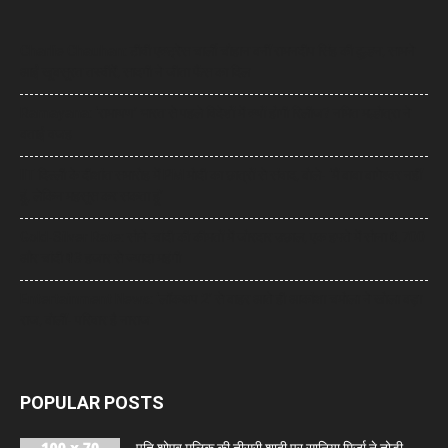
Charlie Chauhan: टीवी एक्ट्रेस चार्ली चौहान बनीं रामनदीप सिंह की दुल्हन, सामने
आईं खूबसूरत तस्वीरें, सादगी ने जीता फैंस का दिल
Ramayana: ‘रामायण’ भारत से पहले विदेशों में क्यों होगी रिलीज? नमित मल्होत्रा ने
बताई वजह
IIT दिल्ली के दीक्षांत समारोह में PM मोदी का छात्रों से संवाद, बोले- ‘मैं बाबा बागेश्वर नहीं
हूं, लेकिन महसूस कर सकता हूं’
Gold-Silver Rate: सोने-चांदी की कीमतों में जोरदार उछाल, एक हफ्ते में सोना ₹6,700
और चांदी ₹13 हजार से ज्यादा महंगी
Entertainment News: ‘लॉकअप 2’ से बाहर आते ही आकांक्षा चमोला ने खोला बड़ा
राज, बोलीं- परिवार है नाराज
POPULAR POSTS