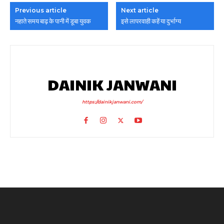
Previous article
Next article
नहाते समय बाढ़ के पानी में डूबा युवक
इसे लापरवाही कहें या दुर्भाग्य
DAINIK JANWANI
https://dainikjanwani.com/