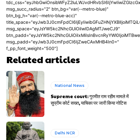
tdc_css="eyJhbGwiOnsibWFyZ2luLWJvdHRvbSI6IjYwIiwiZGlz
msg_succ_radius="2" btn_bg="var(--metro-blue)"
btn_bg_h="var(--metro-blue-acc)"
title_space="eyJwb3J0cmFpdCI6IjEyIiwibGFuZHNjYXBlIjoiMTQi
msg_space="eyJsYW5kc2NhcGUiOiIwIDAgMTJweCJ9"
btn_padd="eyJsYW5kc2NhcGUiOiIxMiIsInBvcnRyYWl0IjoiMTBw
msg_padd="eyJwb3J0cmFpdCI6IjZweCAxMHB4In0="
f_pp_font_weight="500"]
Related articles
National News
Supreme court: गुरमीत राम रहीम मामले में
सुप्रीम कोर्ट सख्त, याचिका पर जारी किया नोटिस
Delhi NCR