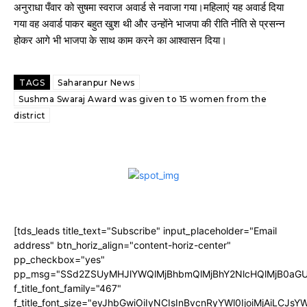
अनुराधा पँवार को सुषमा स्वराज अवार्ड से नवाजा गया।महिलाएं यह अवार्ड दिया
गया वह अवार्ड पाकर बहुत खुश थी और उन्होंने भाजपा की रीति नीति से प्रसन्न
होकर आगे भी भाजपा के साथ काम करने का आश्वासन दिया।
TAGS
Saharanpur News
Sushma Swaraj Award was given to 15 women from the
district
[tds_leads title_text="Subscribe" input_placeholder="Email
address" btn_horiz_align="content-horiz-center"
pp_checkbox="yes"
pp_msg="SSd2ZSUyMHJlYWQlMjBhbmQlMjBhY2NlcHQlMjB0aGU
f_title_font_family="467"
f_title_font_size="eyJhbGwiOiIyNCIsInBvcnRyYWl0IjoiMjAiLCJs