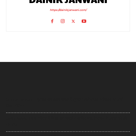
https://dainikjanwani.com/
Supreme court: गुरमीत राम रहीम मामले में सुप्रीम कोर्ट सख्त, याचिका पर जारी
किया नोटिस
Delhi News: संसद परिसर में विपक्ष का प्रदर्शन, अमित शाह से सदन में जवाब देने की
मांग तेज