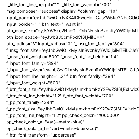
f_title_font_line_height="1" f_title_font_weight="700"
msg_composer="success" display="column" gap="10"
input_padd="eyJhbGwiOiIxNXB4IDEwcHgiLCJsYW5kc2NhcGUiO
input_border="1" btn_text="I want in"
btn_icon_size="eyJsYW5kc2NhcGUiOiIxNyIsInBvcnRyYWl0IjoiMT
btn_icon_space="eyJwb3J0cmFpdCI6IjMifQ=="
btn_radius="3" input_radius="3" f_msg_font_family="394"
f_msg_font_size="eyJhbGwiOiIxMyIsInBvcnRyYWl0IjoiMTEiLCJ
f_msg_font_weight="500" f_msg_font_line_height="1.4"
f_input_font_family="394"
f_input_font_size="eyJhbGwiOiIxMyIsInBvcnRyYWl0IjoiMTEiLC
f_input_font_line_height="1.2" f_btn_font_family="394"
f_input_font_weight="500"
f_btn_font_size="eyJhbGwiOiIxMyIsImxhbmRzY2FwZSI6IjExIiw
f_btn_font_line_height="1.2" f_btn_font_weight="700"
f_pp_font_family="394"
f_pp_font_size="eyJhbGwiOiIxMyIsImxhbmRzY2FwZSI6IjEyIiwi
f_pp_font_line_height="1.2" pp_check_color="#000000"
pp_check_color_a="var(--metro-blue)"
pp_check_color_a_h="var(--metro-blue-acc)"
f_btn_font_transform="uppercase"