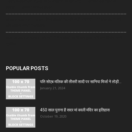
Delhi Weather: दिल्ली-NCR में बारिश का दौर जारी, 15 अगस्त तक राहत के
आसार, 11 अगस्त को यलो अलर्ट
Share Market Today: शेयर बाजार में हल्की तेजी, सेंसेक्स 177 अंक चढ़ा,फार्मा
और आईटी शेयरों में खरीदारी
Maharashta News: बारामती में फिर हादसे का शिकार हुआ प्रशिक्षण विमान, सभी
सुरक्षित
POPULAR POSTS
पति शोएब मलिक की तीसरी शादी पर सानिया मिर्जा ने तोड़ी...
January 21, 2024
450 साल पुराना है सदर मां काली मंदिर का इतिहास
October 19, 2020