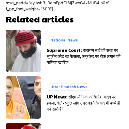
msg_padd="eyJwb3J0cmFpdCI6IjZweCAxMHB4In0="
f_pp_font_weight="500"]
Related articles
National News
Supreme Court: नारायण साईं की सजा पर
सुप्रीम कोर्ट का फैसला, उम्रकैद पर रोक लगाने की
याचिका खारिज
Uttar Pradesh News
UP News: सीएम योगी का अखिलेश यादव पर
हमला, बोले- ‘कुछ लोग उम्र बढ़ने के बाद भी बच्चे ही
बने रहते हैं’