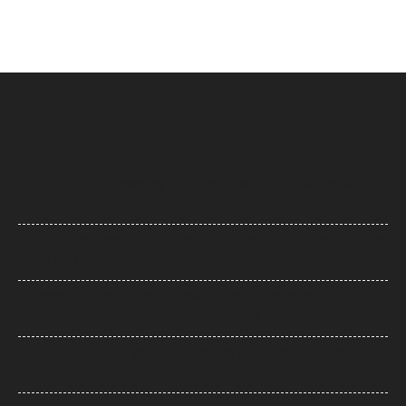
Supreme Court: नारायण साईं की सजा पर सुप्रीम कोर्ट का फैसला, उम्रकैद पर
रोक लगाने की याचिका खारिज
UP News: सीएम योगी का अखिलेश यादव पर हमला, बोले- ‘कुछ लोग उम्र बढ़ने के बाद
भी बच्चे ही बने रहते हैं’
UP: विज्ञापन खर्च और एक्सप्रेसवे को लेकर अखिलेश का योगी सरकार पर हमला, बोले-
7,000 करोड़ से बन सकती थीं विश्वस्तरीय यूनिवर्सिटियां
Jharkhand Protest: झारखंड के प्रदर्शनकारी छात्रों के समर्थन में उतरी CJP,
प्रतिनिधिमंडल करेगा मुलाकात