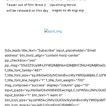
Teaser out of film Stree 2
Upcoming Movie
will be released on this day
राजकुमार राव और श्रद्धा कपूर
[tds_leads title_text="Subscribe" input_placeholder="Email
address" btn_horiz_align="content-horiz-center"
pp_checkbox="yes"
pp_msg="SSd2ZSUyMHJlYWQlMjBhbmQlMjBhY2NlcHQlMjB0aGU
f_title_font_family="467"
f_title_font_size="eyJhbGwiOiIyNCIsInBvcnRyYWl0IjoiMjAiLCJs
f_title_font_line_height="1" f_title_font_weight="700"
msg_composer="success" display="column" gap="10"
input_padd="eyJhbGwiOiIxNXB4IDEwcHgiLCJsYW5kc2NhcGUiO
input_border="1" btn_text="I want in"
btn_icon_size="eyJsYW5kc2NhcGUiOiIxNyIsInBvcnRyYWl0IjoiMT
btn_icon_space="eyJwb3J0cmFpdCI6IjMifQ=="