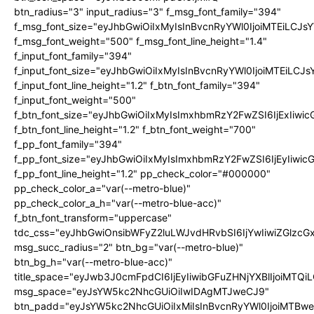
btn_radius="3" input_radius="3" f_msg_font_family="394"
f_msg_font_size="eyJhbGwiOiIxMyIsInBvcnRyYWl0IjoiMTEiLCJ
f_msg_font_weight="500" f_msg_font_line_height="1.4"
f_input_font_family="394"
f_input_font_size="eyJhbGwiOiIxMyIsInBvcnRyYWl0IjoiMTEiLC
f_input_font_line_height="1.2" f_btn_font_family="394"
f_input_font_weight="500"
f_btn_font_size="eyJhbGwiOiIxMyIsImxhbmRzY2FwZSI6IjExIiw
f_btn_font_line_height="1.2" f_btn_font_weight="700"
f_pp_font_family="394"
f_pp_font_size="eyJhbGwiOiIxMyIsImxhbmRzY2FwZSI6IjEyIiwi
f_pp_font_line_height="1.2" pp_check_color="#000000"
pp_check_color_a="var(--metro-blue)"
pp_check_color_a_h="var(--metro-blue-acc)"
f_btn_font_transform="uppercase"
tdc_css="eyJhbGwiOnsibWFyZ2luLWJvdHRvbSI6IjYwIiwiZGlz
msg_succ_radius="2" btn_bg="var(--metro-blue)"
btn_bg_h="var(--metro-blue-acc)"
title_space="eyJwb3J0cmFpdCI6IjEyIiwibGFuZHNjYXBlIjoiMTQi
msg_space="eyJsYW5kc2NhcGUiOiIwIDAgMTJweCJ9"
btn_padd="eyJsYW5kc2NhcGUiOiIxMiIsInBvcnRyYWl0IjoiMTBw