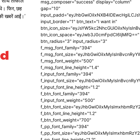
के साथ तत्काल
msg_composer="success" display="column"
 थे। फिर, छह
gap="10"
input_padd="eyJhbGwiOiIxNXB4IDEwcHgiLCJ
ी खबरें आईं।’
input_border="1" btn_text="I want in"
btn_icon_size="eyJsYW5kc2NhcGUiOiIxNyIsInB
btn_icon_space="eyJwb3J0cmFpdCI6IjMifQ=="
btn_radius="3" input_radius="3"
ed
f_msg_font_family="394"
f_msg_font_size="eyJhbGwiOiIxMyIsInBvcnRyY
f_msg_font_weight="500"
f_msg_font_line_height="1.4"
f_input_font_family="394"
f_input_font_size="eyJhbGwiOiIxMyIsInBvcnRy
f_input_font_line_height="1.2"
f_btn_font_family="394"
f_input_font_weight="500"
f_btn_font_size="eyJhbGwiOiIxMyIsImxhbmRzY
f_btn_font_line_height="1.2"
f_btn_font_weight="700"
f_pp_font_family="394"
f_pp_font_size="eyJhbGwiOiIxMyIsImxhbmRzY2
f_pp_font_line_height="1.2"