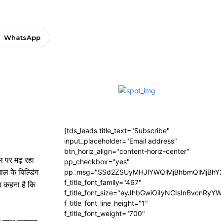
WhatsApp
[tds_leads title_text="Subscribe"
input_placeholder="Email address"
btn_horiz_align="content-horiz-center"
 पर मढ़ रहा
pp_checkbox="yes"
ाल के बिल्डिंग
pp_msg="SSd2ZSUyMHJlYWQlMjBhbmQlMjBhY2
f_title_font_family="467"
ा कहना है कि
f_title_font_size="eyJhbGwiOiIyNCIsInBvcnRyY
f_title_font_line_height="1"
f_title_font_weight="700"