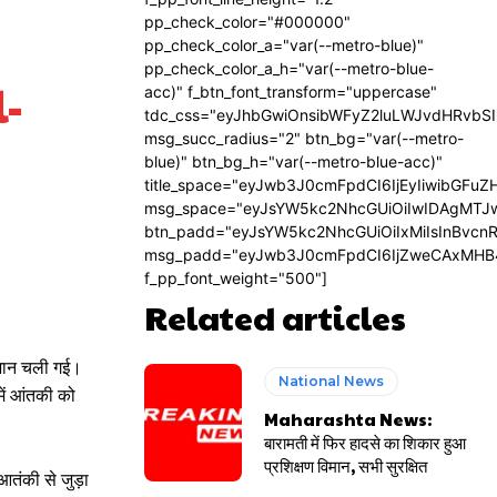
pp_check_color="#000000"
pp_check_color_a="var(--metro-blue)"
pp_check_color_a_h="var(--metro-blue-
l-
acc)" f_btn_font_transform="uppercase"
tdc_css="eyJhbGwiOnsibWFyZ2luLWJvdHRvbS
msg_succ_radius="2" btn_bg="var(--metro-
blue)" btn_bg_h="var(--metro-blue-acc)"
title_space="eyJwb3J0cmFpdCI6IjEyIiwibGFuZ
msg_space="eyJsYW5kc2NhcGUiOiIwIDAgMTJ
btn_padd="eyJsYW5kc2NhcGUiOiIxMiIsInBvcn
msg_padd="eyJwb3J0cmFpdCI6IjZweCAxMHB
f_pp_font_weight="500"]
Related articles
ी जान चली गई।
National News
में आंतकी को
Maharashta News:
बारामती में फिर हादसे का शिकार हुआ
प्रशिक्षण विमान, सभी सुरक्षित
आतंकी से जुड़ा