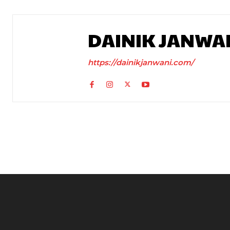
DAINIK JANWA
https://dainikjanwani.com/