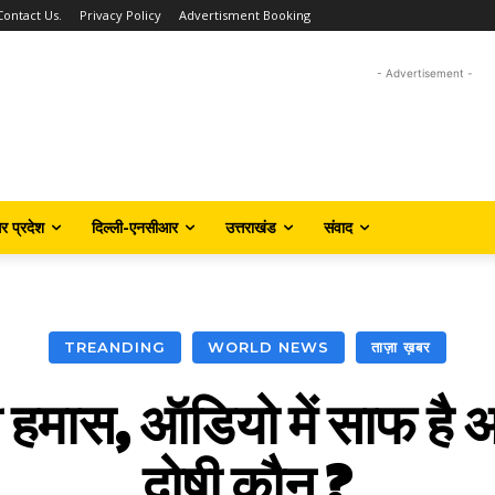
Contact Us.
Privacy Policy
Advertisment Booking
- Advertisement -
तर प्रदेश
दिल्ली-एनसीआर
उत्तराखंड
संवाद
TREANDING
WORLD NEWS
ताज़ा ख़बर
हमास, ऑडियो में साफ है 
दोषी कौन ?