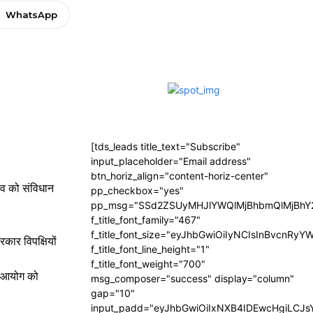
WhatsApp
[tds_leads title_text="Subscribe"
input_placeholder="Email address"
btn_horiz_align="content-horiz-center"
दव को संविधान
pp_checkbox="yes"
pp_msg="SSd2ZSUyMHJlYWQlMjBhbmQlMjBhY2
f_title_font_family="467"
f_title_font_size="eyJhbGwiOiIyNCIsInBvcnRyY
कार विपक्षियों
f_title_font_line_height="1"
f_title_font_weight="700"
व आयोग को
msg_composer="success" display="column"
gap="10"
input_padd="eyJhbGwiOiIxNXB4IDEwcHgiLCJ