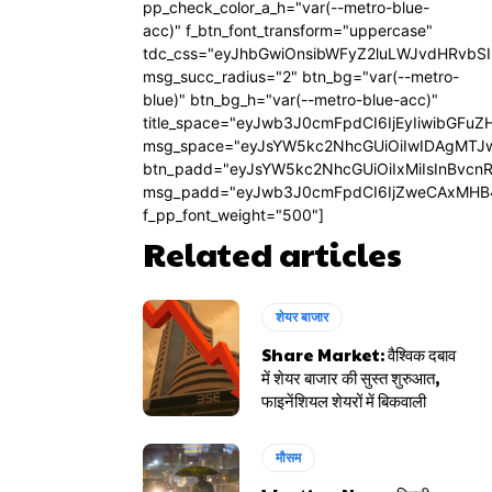
pp_check_color_a_h="var(--metro-blue-
acc)" f_btn_font_transform="uppercase"
tdc_css="eyJhbGwiOnsibWFyZ2luLWJvdHRvbS
msg_succ_radius="2" btn_bg="var(--metro-
blue)" btn_bg_h="var(--metro-blue-acc)"
title_space="eyJwb3J0cmFpdCI6IjEyIiwibGFuZ
msg_space="eyJsYW5kc2NhcGUiOiIwIDAgMTJ
btn_padd="eyJsYW5kc2NhcGUiOiIxMiIsInBvcn
msg_padd="eyJwb3J0cmFpdCI6IjZweCAxMHB
f_pp_font_weight="500"]
Related articles
शेयर बाजार
Share Market: वैश्विक दबाव
में शेयर बाजार की सुस्त शुरुआत,
फाइनेंशियल शेयरों में बिकवाली
मौसम