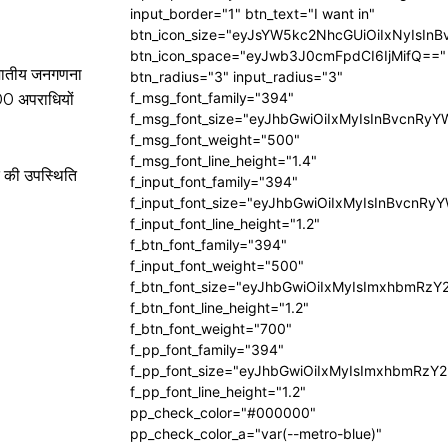
input_border="1" btn_text="I want in"
btn_icon_size="eyJsYW5kc2NhcGUiOiIxNyIsInB
btn_icon_space="eyJwb3J0cmFpdCI6IjMifQ=="
 जातीय जनगणना
btn_radius="3" input_radius="3"
f_msg_font_family="394"
00 अपराधियों
f_msg_font_size="eyJhbGwiOiIxMyIsInBvcnRyY
f_msg_font_weight="500"
f_msg_font_line_height="1.4"
ि की उपस्थिति
f_input_font_family="394"
f_input_font_size="eyJhbGwiOiIxMyIsInBvcnRy
f_input_font_line_height="1.2"
f_btn_font_family="394"
f_input_font_weight="500"
f_btn_font_size="eyJhbGwiOiIxMyIsImxhbmRzY
f_btn_font_line_height="1.2"
f_btn_font_weight="700"
f_pp_font_family="394"
f_pp_font_size="eyJhbGwiOiIxMyIsImxhbmRzY2
f_pp_font_line_height="1.2"
pp_check_color="#000000"
pp_check_color_a="var(--metro-blue)"