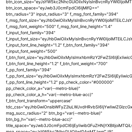
btn_icon_size="eyJsYW5kc2NhcGUiOiIxNyIsInBvcnRyYWl0IjoiMT
btn_icon_space="eyJwb3J0cmFpdCI6IjMifQ=="
btn_radius="3" input_radius="3" f_msg_font_family="394"
f_msg_font_size="eyJhbGwiOiIxMyIsInBvcnRyYWl0IjoiMTEiLCJ
f_msg_font_weight="500" f_msg_font_line_height="1.4"
f_input_font_family="394"
f_input_font_size="eyJhbGwiOiIxMyIsInBvcnRyYWl0IjoiMTEiLC
f_input_font_line_height="1.2" f_btn_font_family="394"
f_input_font_weight="500"
f_btn_font_size="eyJhbGwiOiIxMyIsImxhbmRzY2FwZSI6IjExIiw
f_btn_font_line_height="1.2" f_btn_font_weight="700"
f_pp_font_family="394"
f_pp_font_size="eyJhbGwiOiIxMyIsImxhbmRzY2FwZSI6IjEyIiwi
f_pp_font_line_height="1.2" pp_check_color="#000000"
pp_check_color_a="var(--metro-blue)"
pp_check_color_a_h="var(--metro-blue-acc)"
f_btn_font_transform="uppercase"
tdc_css="eyJhbGwiOnsibWFyZ2luLWJvdHRvbSI6IjYwIiwiZGlz
msg_succ_radius="2" btn_bg="var(--metro-blue)"
btn_bg_h="var(--metro-blue-acc)"
title_space="eyJwb3J0cmFpdCI6IjEyIiwibGFuZHNjYXBlIjoiMTQi
msg_space="eyJsYW5kc2NhcGUiOiIwIDAgMTJweCJ9"