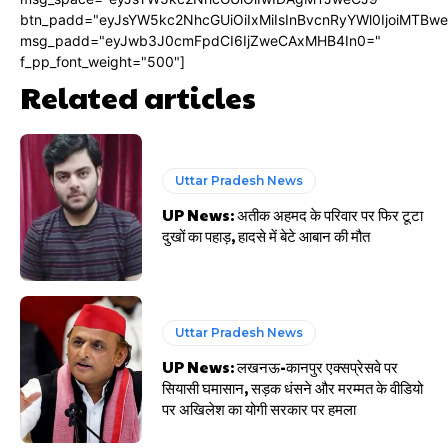
btn_padd="eyJsYW5kc2NhcGUiOiIxMiIsInBvcnRyYWl0IjoiMTBw
msg_padd="eyJwb3J0cmFpdCI6IjZweCAxMHB4In0="
f_pp_font_weight="500"]
Related articles
Uttar Pradesh News
UP News: अतीक अहमद के परिवार पर फिर टूटा
दुखों का पहाड़, हादसे में बेटे आबान की मौत
Uttar Pradesh News
UP News: लखनऊ-कानपुर एक्सप्रेसवे पर
सियासी घमासान, सड़क धंसने और मरम्मत के वीडियो
पर अखिलेश का योगी सरकार पर हमला