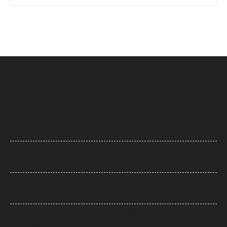
UP News: अतीक अहमद के परिवार पर फिर टूटा दुखों का पहाड़, हादसे में बेटे आबान
की मौत
UP News: लखनऊ-कानपुर एक्सप्रेसवे पर सियासी घमासान, सड़क धंसने और मरम्मत
के वीडियो पर अखिलेश का योगी सरकार पर हमला
Arvind Kejriwal: इंस्टाग्राम अकाउंट बैन होने का दावा, केजरीवाल बोले- पीएम मोदी
के आगे झुका Meta
Bombay High Court: यौन उत्पीड़न मामले में हाईकोर्ट ने पलटा फैसला, तरुण
तेजपाल दोषी करार