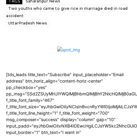
TAGS
Saharanpur News
Two youths who came to give rice in marriage died in road
accident
UttarPradesh News
[tds_leads title_text="Subscribe" input_placeholder="Email
address" btn_horiz_align="content-horiz-center"
pp_checkbox="yes"
pp_msg="SSd2ZSUyMHJlYWQlMjBhbmQlMjBhY2NlcHQlMjB0aGU
f_title_font_family="467"
f_title_font_size="eyJhbGwiOiIyNCIsInBvcnRyYWl0IjoiMjAiLCJs
f_title_font_line_height="1" f_title_font_weight="700"
msg_composer="success" display="column" gap="10"
input_padd="eyJhbGwiOiIxNXB4IDEwcHgiLCJsYW5kc2NhcGUiO
input_border="1" btn_text="I want in"