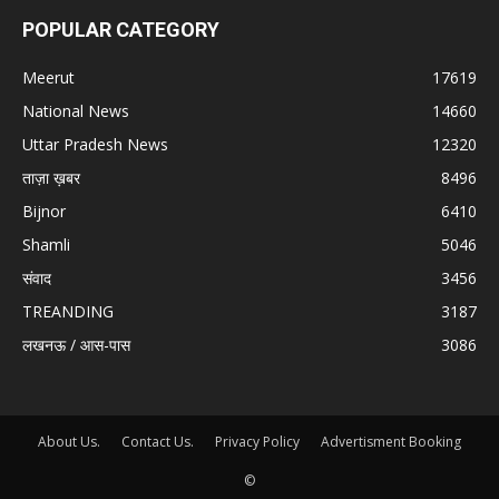
POPULAR CATEGORY
Meerut
17619
National News
14660
Uttar Pradesh News
12320
ताज़ा ख़बर
8496
Bijnor
6410
Shamli
5046
संवाद
3456
TREANDING
3187
लखनऊ / आस-पास
3086
About Us.
Contact Us.
Privacy Policy
Advertisment Booking
©