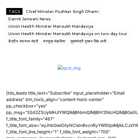
TAGS
Chief Minister Pushkar Singh Dhami
Dainik Janwani News
Union Health Minister Mansukh Mandaviya
Union Health Minister Mansukh Mandaviya on two-day tour
केंद्रीय स्वास्थ्य मंत्री
मनसुख मंडाविया
मुख्यमंत्री पुष्कर सिंह धामी
[tds_leads title_text="Subscribe" input_placeholder="Email
address" btn_horiz_align="content-horiz-center"
pp_checkbox="yes"
pp_msg="SSd2ZSUyMHJlYWQlMjBhbmQlMjBhY2NlcHQlMjB0aGU
f_title_font_family="467"
f_title_font_size="eyJhbGwiOiIyNCIsInBvcnRyYWl0IjoiMjAiLCJs
f_title_font_line_height="1" f_title_font_weight="700"