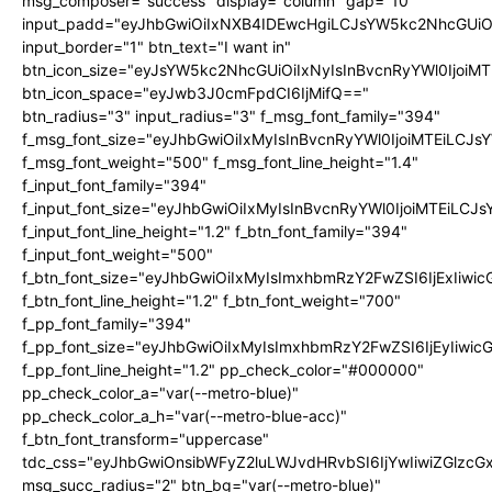
msg_composer="success" display="column" gap="10"
input_padd="eyJhbGwiOiIxNXB4IDEwcHgiLCJsYW5kc2NhcGUiO
input_border="1" btn_text="I want in"
btn_icon_size="eyJsYW5kc2NhcGUiOiIxNyIsInBvcnRyYWl0IjoiMT
btn_icon_space="eyJwb3J0cmFpdCI6IjMifQ=="
btn_radius="3" input_radius="3" f_msg_font_family="394"
f_msg_font_size="eyJhbGwiOiIxMyIsInBvcnRyYWl0IjoiMTEiLCJ
f_msg_font_weight="500" f_msg_font_line_height="1.4"
f_input_font_family="394"
f_input_font_size="eyJhbGwiOiIxMyIsInBvcnRyYWl0IjoiMTEiLC
f_input_font_line_height="1.2" f_btn_font_family="394"
f_input_font_weight="500"
f_btn_font_size="eyJhbGwiOiIxMyIsImxhbmRzY2FwZSI6IjExIiw
f_btn_font_line_height="1.2" f_btn_font_weight="700"
f_pp_font_family="394"
f_pp_font_size="eyJhbGwiOiIxMyIsImxhbmRzY2FwZSI6IjEyIiwi
f_pp_font_line_height="1.2" pp_check_color="#000000"
pp_check_color_a="var(--metro-blue)"
pp_check_color_a_h="var(--metro-blue-acc)"
f_btn_font_transform="uppercase"
tdc_css="eyJhbGwiOnsibWFyZ2luLWJvdHRvbSI6IjYwIiwiZGlz
msg_succ_radius="2" btn_bg="var(--metro-blue)"