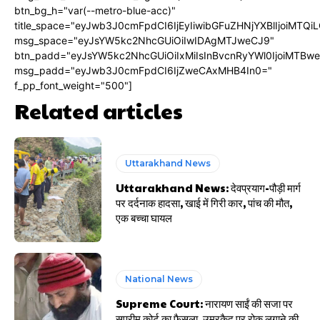
btn_bg_h="var(--metro-blue-acc)"
title_space="eyJwb3J0cmFpdCI6IjEyIiwibGFuZHNjYXBlIjoiMTQi
msg_space="eyJsYW5kc2NhcGUiOiIwIDAgMTJweCJ9"
btn_padd="eyJsYW5kc2NhcGUiOiIxMiIsInBvcnRyYWl0IjoiMTBw
msg_padd="eyJwb3J0cmFpdCI6IjZweCAxMHB4In0="
f_pp_font_weight="500"]
Related articles
Uttarakhand News
Uttarakhand News: देवप्रयाग-पौड़ी मार्ग
पर दर्दनाक हादसा, खाई में गिरी कार, पांच की मौत,
एक बच्चा घायल
National News
Supreme Court: नारायण साईं की सजा पर
सुप्रीम कोर्ट का फैसला, उम्रकैद पर रोक लगाने की