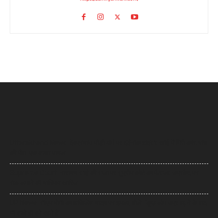
Uttarakhand News: देवप्रयाग-पौड़ी मार्ग पर दर्दनाक हादसा, खाई में गिरी कार, पांच
की मौत, एक बच्चा घायल
Supreme Court: नारायण साईं की सजा पर सुप्रीम कोर्ट का फैसला, उम्रकैद पर
रोक लगाने की याचिका खारिज
UP News: सीएम योगी का अखिलेश यादव पर हमला, बोले- ‘कुछ लोग उम्र बढ़ने के बाद
भी बच्चे ही बने रहते हैं’