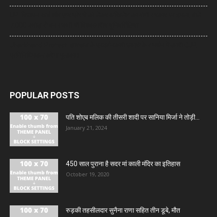
UP: विज्ञापन खर्च और एक्सप्रेसवे को लेकर अखिलेश का योगी सरकार पर हमला, बोले-
7,000 करोड़ से बन सकती थीं विश्वस्तरीय यूनिवर्सिटियां
Jharkhand Protest: झारखंड के प्रदर्शनकारी छात्रों के समर्थन में उतरी CJP,
प्रतिनिधिमंडल करेगा मुलाकात
POPULAR POSTS
पति शोएब मलिक की तीसरी शादी पर सानिया मिर्जा ने तोड़ी...
January 21, 2024
450 साल पुराना है सदर मां काली मंदिर का इतिहास
October 19, 2020
रुड़की तहसीलदार सुनैना राणा सहित तीन डूबे, मौत