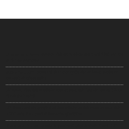
Uttarakhand News: देवप्रयाग-पौड़ी मार्ग पर दर्दनाक हादसा, खाई में गिरी कार, पांच
की मौत, एक बच्चा घायल
Supreme Court: नारायण साईं की सजा पर सुप्रीम कोर्ट का फैसला, उम्रकैद पर
रोक लगाने की याचिका खारिज
UP News: सीएम योगी का अखिलेश यादव पर हमला, बोले- ‘कुछ लोग उम्र बढ़ने के बाद
भी बच्चे ही बने रहते हैं’
UP: विज्ञापन खर्च और एक्सप्रेसवे को लेकर अखिलेश का योगी सरकार पर हमला, बोले-
7,000 करोड़ से बन सकती थीं विश्वस्तरीय यूनिवर्सिटियां
Jharkhand Protest: झारखंड के प्रदर्शनकारी छात्रों के समर्थन में उतरी CJP,