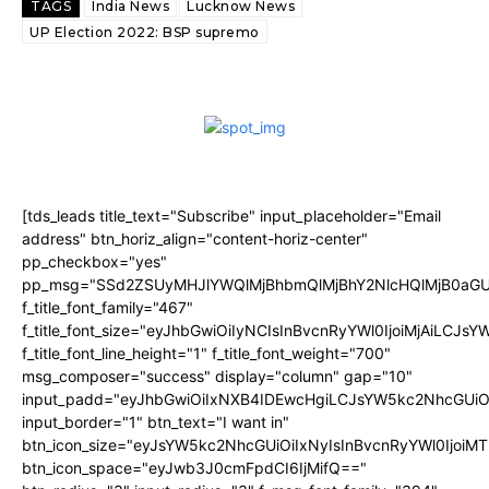
TAGS
India News
Lucknow News
UP Election 2022: BSP supremo
[tds_leads title_text="Subscribe" input_placeholder="Email
address" btn_horiz_align="content-horiz-center"
pp_checkbox="yes"
pp_msg="SSd2ZSUyMHJlYWQlMjBhbmQlMjBhY2NlcHQlMjB0aGU
f_title_font_family="467"
f_title_font_size="eyJhbGwiOiIyNCIsInBvcnRyYWl0IjoiMjAiLCJs
f_title_font_line_height="1" f_title_font_weight="700"
msg_composer="success" display="column" gap="10"
input_padd="eyJhbGwiOiIxNXB4IDEwcHgiLCJsYW5kc2NhcGUiO
input_border="1" btn_text="I want in"
btn_icon_size="eyJsYW5kc2NhcGUiOiIxNyIsInBvcnRyYWl0IjoiMT
btn_icon_space="eyJwb3J0cmFpdCI6IjMifQ=="