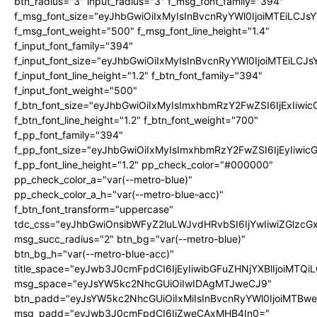
btn_radius="3" input_radius="3" f_msg_font_family="394"
f_msg_font_size="eyJhbGwiOiIxMyIsInBvcnRyYWl0IjoiMTEiLCJ
f_msg_font_weight="500" f_msg_font_line_height="1.4"
f_input_font_family="394"
f_input_font_size="eyJhbGwiOiIxMyIsInBvcnRyYWl0IjoiMTEiLC
f_input_font_line_height="1.2" f_btn_font_family="394"
f_input_font_weight="500"
f_btn_font_size="eyJhbGwiOiIxMyIsImxhbmRzY2FwZSI6IjExIiw
f_btn_font_line_height="1.2" f_btn_font_weight="700"
f_pp_font_family="394"
f_pp_font_size="eyJhbGwiOiIxMyIsImxhbmRzY2FwZSI6IjEyIiwi
f_pp_font_line_height="1.2" pp_check_color="#000000"
pp_check_color_a="var(--metro-blue)"
pp_check_color_a_h="var(--metro-blue-acc)"
f_btn_font_transform="uppercase"
tdc_css="eyJhbGwiOnsibWFyZ2luLWJvdHRvbSI6IjYwIiwiZGlz
msg_succ_radius="2" btn_bg="var(--metro-blue)"
btn_bg_h="var(--metro-blue-acc)"
title_space="eyJwb3J0cmFpdCI6IjEyIiwibGFuZHNjYXBlIjoiMTQi
msg_space="eyJsYW5kc2NhcGUiOiIwIDAgMTJweCJ9"
btn_padd="eyJsYW5kc2NhcGUiOiIxMiIsInBvcnRyYWl0IjoiMTBw
msg_padd="eyJwb3J0cmFpdCI6IjZweCAxMHB4In0="