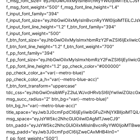
f_msg_font_size="eyJhbGwiOiIxMyIsInBvcnRyYWl0IjoiMTEiLCJ
f_msg_font_weight="500" f_msg_font_line_height="1.4"
f_input_font_family="394"
f_input_font_size="eyJhbGwiOiIxMyIsInBvcnRyYWl0IjoiMTEiLC
f_input_font_line_height="1.2" f_btn_font_family="394"
f_input_font_weight="500"
f_btn_font_size="eyJhbGwiOiIxMyIsImxhbmRzY2FwZSI6IjExIiw
f_btn_font_line_height="1.2" f_btn_font_weight="700"
f_pp_font_family="394"
f_pp_font_size="eyJhbGwiOiIxMyIsImxhbmRzY2FwZSI6IjEyIiwi
f_pp_font_line_height="1.2" pp_check_color="#000000"
pp_check_color_a="var(--metro-blue)"
pp_check_color_a_h="var(--metro-blue-acc)"
f_btn_font_transform="uppercase"
tdc_css="eyJhbGwiOnsibWFyZ2luLWJvdHRvbSI6IjYwIiwiZGlz
msg_succ_radius="2" btn_bg="var(--metro-blue)"
btn_bg_h="var(--metro-blue-acc)"
title_space="eyJwb3J0cmFpdCI6IjEyIiwibGFuZHNjYXBlIjoiMTQi
msg_space="eyJsYW5kc2NhcGUiOiIwIDAgMTJweCJ9"
btn_padd="eyJsYW5kc2NhcGUiOiIxMiIsInBvcnRyYWl0IjoiMTBw
msg_padd="eyJwb3J0cmFpdCI6IjZweCAxMHB4In0="
f_pp_font_weight="500"]