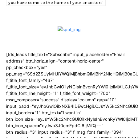
you have come to the home of your ancestors'
[tds_leads title_text="Subscribe" input_placeholder="Email
address" btn_horiz_align="content-horiz-center"
pp_checkbox="yes"
pp_msg="SSd2ZSUyMHJlYWQlMjBhbmQlMjBhY2NlcHQlMjB0aGU
f_title_font_family="467"
f_title_font_size="eyJhbGwiOiIyNCIsInBvcnRyYWl0IjoiMjAiLCJs
f_title_font_line_height="1" f_title_font_weight="700"
msg_composer="success" display="column" gap="10"
input_padd="eyJhbGwiOiIxNXB4IDEwcHgiLCJsYW5kc2NhcGUiO
input_border="1" btn_text="I want in"
btn_icon_size="eyJsYW5kc2NhcGUiOiIxNyIsInBvcnRyYWl0IjoiMT
btn_icon_space="eyJwb3J0cmFpdCI6IjMifQ=="
btn_radius="3" input_radius="3" f_msg_font_family="394"