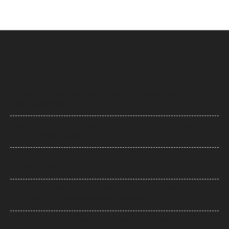
Uttarakhand News: देवप्रयाग-पौड़ी मार्ग पर दर्दनाक हादसा, खाई में गिरी कार, पांच
की मौत, एक बच्चा घायल
Supreme Court: नारायण साईं की सजा पर सुप्रीम कोर्ट का फैसला, उम्रकैद पर
रोक लगाने की याचिका खारिज
UP News: सीएम योगी का अखिलेश यादव पर हमला, बोले- ‘कुछ लोग उम्र बढ़ने के बाद
भी बच्चे ही बने रहते हैं’
UP: विज्ञापन खर्च और एक्सप्रेसवे को लेकर अखिलेश का योगी सरकार पर हमला, बोले-
7,000 करोड़ से बन सकती थीं विश्वस्तरीय यूनिवर्सिटियां
Jharkhand Protest: झारखंड के प्रदर्शनकारी छात्रों के समर्थन में उतरी CJP,