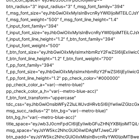
btn_radius="3" input_radius="3" f_msg_font_family="394"
f_msg_font_size="eyJhbGwiOiIxMyIsInBvcnRyYWl0IjoiMTEiLCJ
f_msg_font_weight="500" f_msg_font_line_height="1.4"
f_input_font_family="394"
f_input_font_size="eyJhbGwiOiIxMyIsInBvcnRyYWl0IjoiMTEiLC
f_input_font_line_height="1.2" f_btn_font_family="394"
f_input_font_weight="500"
f_btn_font_size="eyJhbGwiOiIxMyIsImxhbmRzY2FwZSI6IjExIiw
f_btn_font_line_height="1.2" f_btn_font_weight="700"
f_pp_font_family="394"
f_pp_font_size="eyJhbGwiOiIxMyIsImxhbmRzY2FwZSI6IjEyIiwi
f_pp_font_line_height="1.2" pp_check_color="#000000"
pp_check_color_a="var(--metro-blue)"
pp_check_color_a_h="var(--metro-blue-acc)"
f_btn_font_transform="uppercase"
tdc_css="eyJhbGwiOnsibWFyZ2luLWJvdHRvbSI6IjYwIiwiZGlz
msg_succ_radius="2" btn_bg="var(--metro-blue)"
btn_bg_h="var(--metro-blue-acc)"
title_space="eyJwb3J0cmFpdCI6IjEyIiwibGFuZHNjYXBlIjoiMTQi
msg_space="eyJsYW5kc2NhcGUiOiIwIDAgMTJweCJ9"
btn_padd="eyJsYW5kc2NhcGUiOiIxMiIsInBvcnRyYWl0IjoiMTBw