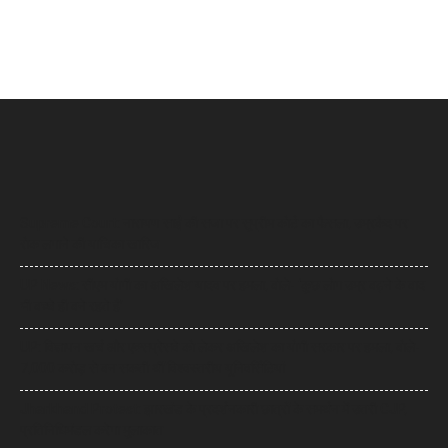
Supreme Court: नारायण साईं की सजा पर सुप्रीम कोर्ट का फैसला, उम्रकैद पर
रोक लगाने की याचिका खारिज
UP News: सीएम योगी का अखिलेश यादव पर हमला, बोले- ‘कुछ लोग उम्र बढ़ने के बाद
भी बच्चे ही बने रहते हैं’
UP: विज्ञापन खर्च और एक्सप्रेसवे को लेकर अखिलेश का योगी सरकार पर हमला, बोले-
7,000 करोड़ से बन सकती थीं विश्वस्तरीय यूनिवर्सिटियां
Jharkhand Protest: झारखंड के प्रदर्शनकारी छात्रों के समर्थन में उतरी CJP,
प्रतिनिधिमंडल करेगा मुलाकात