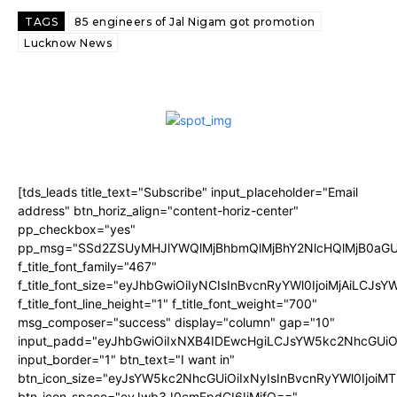
TAGS
85 engineers of Jal Nigam got promotion
Lucknow News
[tds_leads title_text="Subscribe" input_placeholder="Email
address" btn_horiz_align="content-horiz-center"
pp_checkbox="yes"
pp_msg="SSd2ZSUyMHJlYWQlMjBhbmQlMjBhY2NlcHQlMjB0aGU
f_title_font_family="467"
f_title_font_size="eyJhbGwiOiIyNCIsInBvcnRyYWl0IjoiMjAiLCJs
f_title_font_line_height="1" f_title_font_weight="700"
msg_composer="success" display="column" gap="10"
input_padd="eyJhbGwiOiIxNXB4IDEwcHgiLCJsYW5kc2NhcGUiO
input_border="1" btn_text="I want in"
btn_icon_size="eyJsYW5kc2NhcGUiOiIxNyIsInBvcnRyYWl0IjoiMT
btn_icon_space="eyJwb3J0cmFpdCI6IjMifQ=="