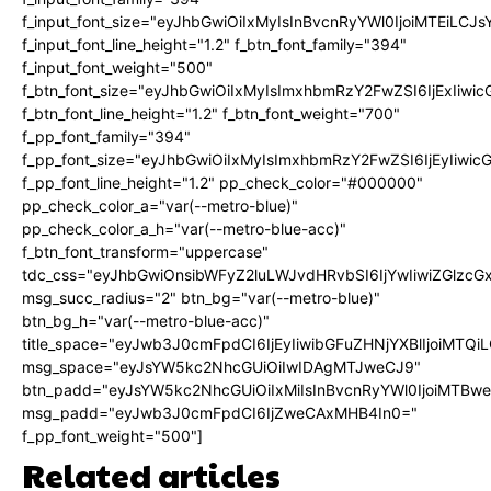
f_input_font_size="eyJhbGwiOiIxMyIsInBvcnRyYWl0IjoiMTEiLC
f_input_font_line_height="1.2" f_btn_font_family="394"
f_input_font_weight="500"
f_btn_font_size="eyJhbGwiOiIxMyIsImxhbmRzY2FwZSI6IjExIiw
f_btn_font_line_height="1.2" f_btn_font_weight="700"
f_pp_font_family="394"
f_pp_font_size="eyJhbGwiOiIxMyIsImxhbmRzY2FwZSI6IjEyIiwi
f_pp_font_line_height="1.2" pp_check_color="#000000"
pp_check_color_a="var(--metro-blue)"
pp_check_color_a_h="var(--metro-blue-acc)"
f_btn_font_transform="uppercase"
tdc_css="eyJhbGwiOnsibWFyZ2luLWJvdHRvbSI6IjYwIiwiZGlz
msg_succ_radius="2" btn_bg="var(--metro-blue)"
btn_bg_h="var(--metro-blue-acc)"
title_space="eyJwb3J0cmFpdCI6IjEyIiwibGFuZHNjYXBlIjoiMTQi
msg_space="eyJsYW5kc2NhcGUiOiIwIDAgMTJweCJ9"
btn_padd="eyJsYW5kc2NhcGUiOiIxMiIsInBvcnRyYWl0IjoiMTBw
msg_padd="eyJwb3J0cmFpdCI6IjZweCAxMHB4In0="
f_pp_font_weight="500"]
Related articles