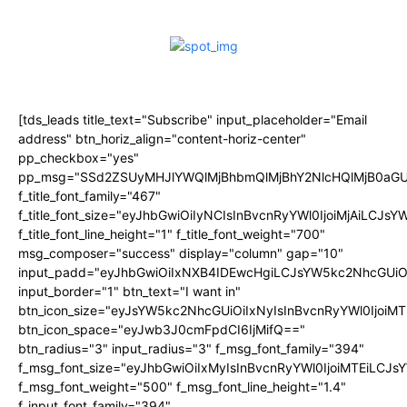
[tds_leads title_text="Subscribe" input_placeholder="Email
address" btn_horiz_align="content-horiz-center"
pp_checkbox="yes"
pp_msg="SSd2ZSUyMHJlYWQlMjBhbmQlMjBhY2NlcHQlMjB0aGU
f_title_font_family="467"
f_title_font_size="eyJhbGwiOiIyNCIsInBvcnRyYWl0IjoiMjAiLCJs
f_title_font_line_height="1" f_title_font_weight="700"
msg_composer="success" display="column" gap="10"
input_padd="eyJhbGwiOiIxNXB4IDEwcHgiLCJsYW5kc2NhcGUiO
input_border="1" btn_text="I want in"
btn_icon_size="eyJsYW5kc2NhcGUiOiIxNyIsInBvcnRyYWl0IjoiMT
btn_icon_space="eyJwb3J0cmFpdCI6IjMifQ=="
btn_radius="3" input_radius="3" f_msg_font_family="394"
f_msg_font_size="eyJhbGwiOiIxMyIsInBvcnRyYWl0IjoiMTEiLCJ
f_msg_font_weight="500" f_msg_font_line_height="1.4"
f_input_font_family="394"