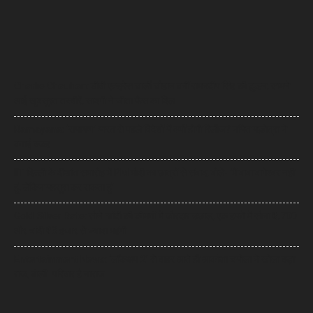
Charlie Chauhan: टीवी एक्ट्रेस चार्ली चौहान बनीं रामनदीप सिंह की दुल्हन, सामने
आईं खूबसूरत तस्वीरें, सादगी ने जीता फैंस का दिल
Ramayana: ‘रामायण’ भारत से पहले विदेशों में क्यों होगी रिलीज? नमित मल्होत्रा ने
बताई वजह
IIT दिल्ली के दीक्षांत समारोह में PM मोदी का छात्रों से संवाद, बोले- ‘मैं बाबा बागेश्वर नहीं
हूं, लेकिन महसूस कर सकता हूं’
Gold-Silver Rate: सोने-चांदी की कीमतों में जोरदार उछाल, एक हफ्ते में सोना ₹6,700
और चांदी ₹13 हजार से ज्यादा महंगी
Entertainment News: ‘लॉकअप 2’ से बाहर आते ही आकांक्षा चमोला ने खोला बड़ा
राज, बोलीं- परिवार है नाराज