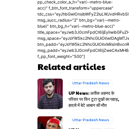
pp_check_color_a_h="var(--metro-blue-
acc)" f_btn_font_transform="uppercase"
tdc_css="eyJhbGwiOnsibWFyZ2luLWJvdHRvbS
msg_succ_radius="2" btn_bg="var(--metro-
blue)" btn_bg_h="var(--metro-blue-acc)"
title_space="eyJwb3J0cmFpdCI6IjEyIiwibGFuZ
msg_space="eyJsYW5kc2NhcGUiOiIwIDAgMTJ
btn_padd="eyJsYW5kc2NhcGUiOiIxMiIsInBvcn
msg_padd="eyJwb3J0cmFpdCI6IjZweCAxMHB
f_pp_font_weight="500"]
Related articles
Uttar Pradesh News
UP News: अतीक अहमद के
परिवार पर फिर टूटा दुखों का पहाड़,
हादसे में बेटे आबान की मौत
Uttar Pradesh News