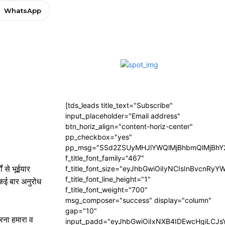
WhatsApp
[tds_leads title_text="Subscribe"
input_placeholder="Email address"
btn_horiz_align="content-horiz-center"
pp_checkbox="yes"
pp_msg="SSd2ZSUyMHJlYWQlMjBhbmQlMjBhY2
f_title_font_family="467"
ं से भूईयार
f_title_font_size="eyJhbGwiOiIyNCIsInBvcnRyY
f_title_font_line_height="1"
 कई बार अनुरोध
f_title_font_weight="700"
msg_composer="success" display="column"
gap="10"
करना हमारा व
input_padd="eyJhbGwiOiIxNXB4IDEwcHgiLCJ