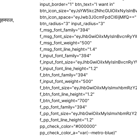
input_border="1" btn_text="I want in"
btn_icon_size="eyJsYW5kc2NhcGUiOiIxNyIsInB
btn_icon_space="eyJwb3J0cmFpdCI6IjMifQ=="
बृहमपाल,
btn_radius="3" input_radius="3"
f_msg_font_family="394"
f_msg_font_size="eyJhbGwiOiIxMyIsInBvcnRyY
f_msg_font_weight="500"
f_msg_font_line_height="1.4"
f_input_font_family="394"
f_input_font_size="eyJhbGwiOiIxMyIsInBvcnRy
f_input_font_line_height="1.2"
f_btn_font_family="394"
f_input_font_weight="500"
f_btn_font_size="eyJhbGwiOiIxMyIsImxhbmRzY
f_btn_font_line_height="1.2"
f_btn_font_weight="700"
f_pp_font_family="394"
f_pp_font_size="eyJhbGwiOiIxMyIsImxhbmRzY2
f_pp_font_line_height="1.2"
pp_check_color="#000000"
pp_check_color_a="var(--metro-blue)"