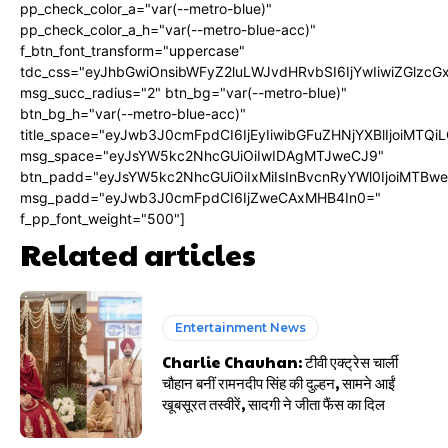
pp_check_color_a="var(--metro-blue)"
pp_check_color_a_h="var(--metro-blue-acc)"
f_btn_font_transform="uppercase"
tdc_css="eyJhbGwiOnsibWFyZ2luLWJvdHRvbSI6IjYwIiwiZGlz
msg_succ_radius="2" btn_bg="var(--metro-blue)"
btn_bg_h="var(--metro-blue-acc)"
title_space="eyJwb3J0cmFpdCI6IjEyIiwibGFuZHNjYXBlIjoiMTQi
msg_space="eyJsYW5kc2NhcGUiOiIwIDAgMTJweCJ9"
btn_padd="eyJsYW5kc2NhcGUiOiIxMiIsInBvcnRyYWl0IjoiMTBw
msg_padd="eyJwb3J0cmFpdCI6IjZweCAxMHB4In0="
f_pp_font_weight="500"]
Related articles
Entertainment News
Charlie Chauhan: टीवी एक्ट्रेस चार्ली
चौहान बनीं रामनदीप सिंह की दुल्हन, सामने आईं
खूबसूरत तस्वीरें, सादगी ने जीता फैंस का दिल