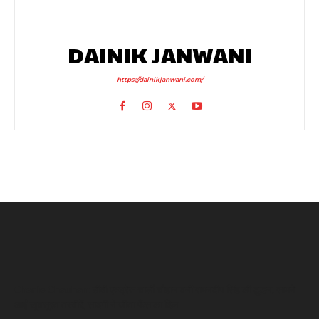
DAINIK JANWANI
https://dainikjanwani.com/
Charlie Chauhan: टीवी एक्ट्रेस चार्ली चौहान बनीं रामनदीप सिंह की दुल्हन, सामने
आईं खूबसूरत तस्वीरें, सादगी ने जीता फैंस का दिल