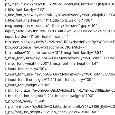
pp_msg="SSd2ZSUyMHJlYWQlMjBhbmQlMjBhY2NlcHQlMjB0aGU
f_title_font_family="467"
f_title_font_size="eyJhbGwiOiIyNCIsInBvcnRyYWl0IjoiMjAiLCJs
f_title_font_line_height="1" f_title_font_weight="700"
msg_composer="success" display="column" gap="10"
input_padd="eyJhbGwiOiIxNXB4IDEwcHgiLCJsYW5kc2NhcGUiO
input_border="1" btn_text="I want in"
btn_icon_size="eyJsYW5kc2NhcGUiOiIxNyIsInBvcnRyYWl0IjoiMT
btn_icon_space="eyJwb3J0cmFpdCI6IjMifQ=="
btn_radius="3" input_radius="3" f_msg_font_family="394"
f_msg_font_size="eyJhbGwiOiIxMyIsInBvcnRyYWl0IjoiMTEiLCJ
f_msg_font_weight="500" f_msg_font_line_height="1.4"
f_input_font_family="394"
f_input_font_size="eyJhbGwiOiIxMyIsInBvcnRyYWl0IjoiMTEiLC
f_input_font_line_height="1.2" f_btn_font_family="394"
f_input_font_weight="500"
f_btn_font_size="eyJhbGwiOiIxMyIsImxhbmRzY2FwZSI6IjExIiw
f_btn_font_line_height="1.2" f_btn_font_weight="700"
f_pp_font_family="394"
f_pp_font_size="eyJhbGwiOiIxMyIsImxhbmRzY2FwZSI6IjEyIiwi
f_pp_font_line_height="1.2" pp_check_color="#000000"