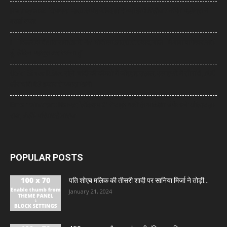
Ramayana: ‘रामायण’ भारत से पहले विदेशों में क्यों होगी रिलीज? नमित मल्होत्रा ने
बताई वजह
IIT दिल्ली के दीक्षांत समारोह में PM मोदी का छात्रों से संवाद, बोले- ‘मैं बाबा बागेश्वर नहीं
हूं, लेकिन महसूस कर सकता हूं’
Gold-Silver Rate: सोने-चांदी की कीमतों में जोरदार उछाल, एक हफ्ते में सोना ₹6,700
और चांदी ₹13 हजार से ज्यादा महंगी
Entertainment News: ‘लॉकअप 2’ से बाहर आते ही आकांक्षा चमोला ने खोला बड़ा
राज, बोलीं- परिवार है नाराज
POPULAR POSTS
पति शोएब मलिक की तीसरी शादी पर सानिया मिर्जा ने तोड़ी...
January 21, 2024