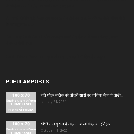
के वीडियो पर अखिलेश का योगी सरकार पर हमला
Arvind Kejriwal: इंस्टाग्राम अकाउंट बैन होने का दावा, केजरीवाल बोले- पीएम मोदी
के आगे झुका Meta
Bombay High Court: यौन उत्पीड़न मामले में हाईकोर्ट ने पलटा फैसला, तरुण
तेजपाल दोषी करार
Gold- Silver Price: सोना हुआ और महंगा, चांदी ने भी दिखाई मजबूती
POPULAR POSTS
पति शोएब मलिक की तीसरी शादी पर सानिया मिर्जा ने तोड़ी...
January 21, 2024
450 साल पुराना है सदर मां काली मंदिर का इतिहास
October 19, 2020