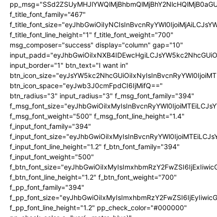
pp_msg="SSd2ZSUyMHJlYWQlMjBhbmQlMjBhY2NlcHQlMjB0aGU
f_title_font_family="467"
f_title_font_size="eyJhbGwiOiIyNCIsInBvcnRyYWl0IjoiMjAiLCJs
f_title_font_line_height="1" f_title_font_weight="700"
msg_composer="success" display="column" gap="10"
input_padd="eyJhbGwiOiIxNXB4IDEwcHgiLCJsYW5kc2NhcGUiO
input_border="1" btn_text="I want in"
btn_icon_size="eyJsYW5kc2NhcGUiOiIxNyIsInBvcnRyYWl0IjoiMT
btn_icon_space="eyJwb3J0cmFpdCI6IjMifQ=="
btn_radius="3" input_radius="3" f_msg_font_family="394"
f_msg_font_size="eyJhbGwiOiIxMyIsInBvcnRyYWl0IjoiMTEiLCJ
f_msg_font_weight="500" f_msg_font_line_height="1.4"
f_input_font_family="394"
f_input_font_size="eyJhbGwiOiIxMyIsInBvcnRyYWl0IjoiMTEiLC
f_input_font_line_height="1.2" f_btn_font_family="394"
f_input_font_weight="500"
f_btn_font_size="eyJhbGwiOiIxMyIsImxhbmRzY2FwZSI6IjExIiw
f_btn_font_line_height="1.2" f_btn_font_weight="700"
f_pp_font_family="394"
f_pp_font_size="eyJhbGwiOiIxMyIsImxhbmRzY2FwZSI6IjEyIiwi
f_pp_font_line_height="1.2" pp_check_color="#000000"