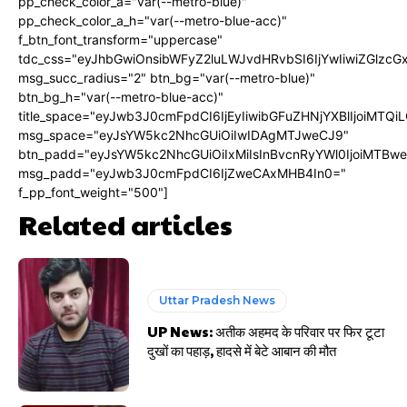
pp_check_color_a="var(--metro-blue)"
pp_check_color_a_h="var(--metro-blue-acc)"
f_btn_font_transform="uppercase"
tdc_css="eyJhbGwiOnsibWFyZ2luLWJvdHRvbSI6IjYwIiwiZGlz
msg_succ_radius="2" btn_bg="var(--metro-blue)"
btn_bg_h="var(--metro-blue-acc)"
title_space="eyJwb3J0cmFpdCI6IjEyIiwibGFuZHNjYXBlIjoiMTQi
msg_space="eyJsYW5kc2NhcGUiOiIwIDAgMTJweCJ9"
btn_padd="eyJsYW5kc2NhcGUiOiIxMiIsInBvcnRyYWl0IjoiMTBw
msg_padd="eyJwb3J0cmFpdCI6IjZweCAxMHB4In0="
f_pp_font_weight="500"]
Related articles
Uttar Pradesh News
UP News: अतीक अहमद के परिवार पर फिर टूटा
दुखों का पहाड़, हादसे में बेटे आबान की मौत