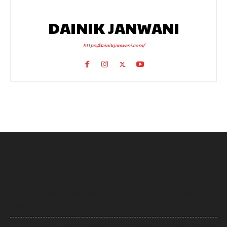
DAINIK JANWANI
https://dainikjanwani.com/
UP News: अतीक अहमद के परिवार पर फिर टूटा दुखों का पहाड़, हादसे में बेटे आबान
की मौत
UP News: लखनऊ-कानपुर एक्सप्रेसवे पर सियासी घमासान, सड़क धंसने और मरम्मत