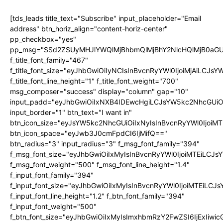
[tds_leads title_text="Subscribe" input_placeholder="Email
address" btn_horiz_align="content-horiz-center"
pp_checkbox="yes"
pp_msg="SSd2ZSUyMHJlYWQlMjBhbmQlMjBhY2NlcHQlMjB0aGU
f_title_font_family="467"
f_title_font_size="eyJhbGwiOiIyNCIsInBvcnRyYWl0IjoiMjAiLCJs
f_title_font_line_height="1" f_title_font_weight="700"
msg_composer="success" display="column" gap="10"
input_padd="eyJhbGwiOiIxNXB4IDEwcHgiLCJsYW5kc2NhcGUiO
input_border="1" btn_text="I want in"
btn_icon_size="eyJsYW5kc2NhcGUiOiIxNyIsInBvcnRyYWl0IjoiMT
btn_icon_space="eyJwb3J0cmFpdCI6IjMifQ=="
btn_radius="3" input_radius="3" f_msg_font_family="394"
f_msg_font_size="eyJhbGwiOiIxMyIsInBvcnRyYWl0IjoiMTEiLCJ
f_msg_font_weight="500" f_msg_font_line_height="1.4"
f_input_font_family="394"
f_input_font_size="eyJhbGwiOiIxMyIsInBvcnRyYWl0IjoiMTEiLC
f_input_font_line_height="1.2" f_btn_font_family="394"
f_input_font_weight="500"
f_btn_font_size="eyJhbGwiOiIxMyIsImxhbmRzY2FwZSI6IjExIiw