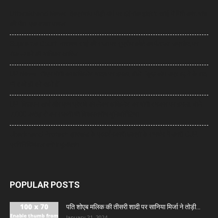
Uttarakhand News: देवप्रयाग-पौड़ी मार्ग पर दर्दनाक हादसा, खाई में गिरी कार, पांच
की मौत, एक बच्चा घायल
Supreme Court: नारायण साईं की सजा पर सुप्रीम कोर्ट का फैसला, उम्रकैद पर
रोक लगाने की याचिका खारिज
UP News: सीएम योगी का अखिलेश यादव पर हमला, बोले- ‘कुछ लोग उम्र बढ़ने के बाद
भी बच्चे ही बने रहते हैं’
UP: विज्ञापन खर्च और एक्सप्रेसवे को लेकर अखिलेश का योगी सरकार पर हमला, बोले-
7,000 करोड़ से बन सकती थीं विश्वस्तरीय यूनिवर्सिटियां
Jharkhand Protest: झारखंड के प्रदर्शनकारी छात्रों के समर्थन में उतरी CJP,
प्रतिनिधिमंडल करेगा मुलाकात
POPULAR POSTS
पति शोएब मलिक की तीसरी शादी पर सानिया मिर्जा ने तोड़ी...
January 21, 2024