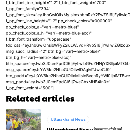
f_btn_font_line_height="1.2" f_btn_font_weight="700"
f_pp_font_family="394"
f_pp_font_size="eyJhbGwiOiIxMyIsImxhbmRzY2FwZSI6IjEyIiwi
f_pp_font_line_height="1.2" pp_check_color="#000000"
pp_check_color_a="var(--metro-blue)"
pp_check_color_a_h="var(--metro-blue-acc)"
f_btn_font_transform="uppercase"
tdc_css="eyJhbGwiOnsibWFyZ2luLWJvdHRvbSI6IjYwIiwiZGlz
msg_succ_radius="2" btn_bg="var(--metro-blue)"
btn_bg_h="var(--metro-blue-acc)"
title_space="eyJwb3J0cmFpdCI6IjEyIiwibGFuZHNjYXBlIjoiMTQi
msg_space="eyJsYW5kc2NhcGUiOiIwIDAgMTJweCJ9"
btn_padd="eyJsYW5kc2NhcGUiOiIxMiIsInBvcnRyYWl0IjoiMTBw
msg_padd="eyJwb3J0cmFpdCI6IjZweCAxMHB4In0="
f_pp_font_weight="500"]
Related articles
Uttarakhand News
Uttarakhand News: देवप्रयाग-पौड़ी मार्ग