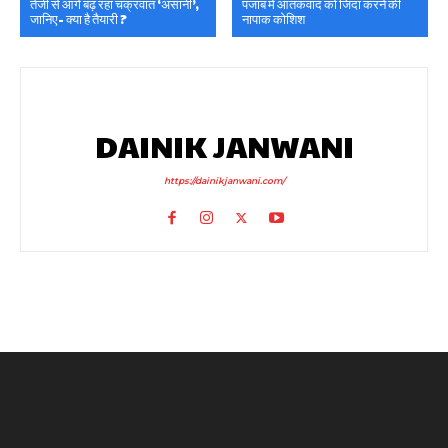
तेजी से आगे बढ़ रहा चक्रवात ‘असानी’,
पंजाब में आतंकवाद को जिंदा करने की
जानिए- क्या है तैयारी ?
नापाक कोशिश
DAINIK JANWANI
https://dainikjanwani.com/