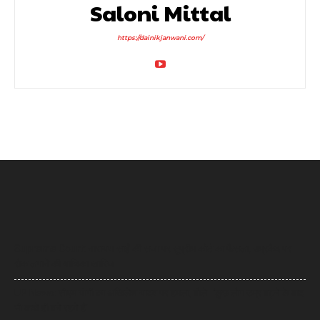
Saloni Mittal
https://dainikjanwani.com/
Supreme Court: नारायण साईं की सजा पर सुप्रीम कोर्ट का फैसला, उम्रकैद पर
रोक लगाने की याचिका खारिज
UP News: सीएम योगी का अखिलेश यादव पर हमला, बोले- ‘कुछ लोग उम्र बढ़ने के बाद
भी बच्चे ही बने रहते हैं’