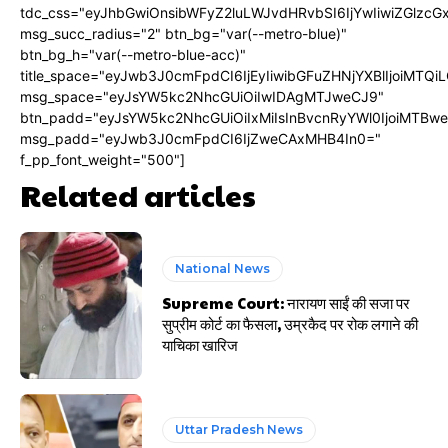
tdc_css="eyJhbGwiOnsibWFyZ2luLWJvdHRvbSI6IjYwIiwiZGlz
msg_succ_radius="2" btn_bg="var(--metro-blue)"
btn_bg_h="var(--metro-blue-acc)"
title_space="eyJwb3J0cmFpdCI6IjEyIiwibGFuZHNjYXBlIjoiMTQi
msg_space="eyJsYW5kc2NhcGUiOiIwIDAgMTJweCJ9"
btn_padd="eyJsYW5kc2NhcGUiOiIxMiIsInBvcnRyYWl0IjoiMTBw
msg_padd="eyJwb3J0cmFpdCI6IjZweCAxMHB4In0="
f_pp_font_weight="500"]
Related articles
National News
Supreme Court: नारायण साईं की सजा पर
सुप्रीम कोर्ट का फैसला, उम्रकैद पर रोक लगाने की
याचिका खारिज
Uttar Pradesh News