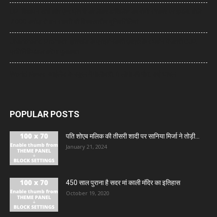
UP: विज्ञापन खर्च और एक्सप्रेसवे को लेकर अखिलेश का योगी सरकार पर हमला, बोले-
7,000 करोड़ से बन सकती थीं विश्वस्तरीय यूनिवर्सिटियां
Jharkhand Protest: झारखंड के प्रदर्शनकारी छात्रों के समर्थन में उतरी CJP,
प्रतिनिधिमंडल करेगा मुलाकात
World News: थाईलैंड के स्कूल में गोलीबारी, 6 लोगों की मौत, कई घायल
POPULAR POSTS
पति शोएब मलिक की तीसरी शादी पर सानिया मिर्जा ने तोड़ी...
January 21, 2024
450 साल पुराना है सदर मां काली मंदिर का इतिहास
October 19, 2020