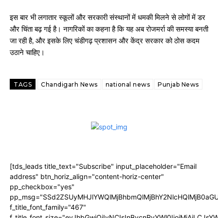
इस बार भी लगातार स्कूलों और सरकारी संस्थानों में धमकी मिलने से लोगों में डर
और चिंता बढ़ गई है। नागरिकों का कहना है कि यह अब रोजमर्रा की समस्या बनती
जा रही है, और इसके लिए चंडीगढ़ प्रशासन और केंद्र सरकार को ठोस कदम
उठाने चाहिए।
TAGS
Chandigarh News
national news
Punjab News
[tds_leads title_text="Subscribe" input_placeholder="Email
address" btn_horiz_align="content-horiz-center"
pp_checkbox="yes"
pp_msg="SSd2ZSUyMHJlYWQlMjBhbmQlMjBhY2NlcHQlMjB0aGU
f_title_font_family="467"
f_title_font_size="eyJhbGwiOiIyNCIsInBvcnRyYWl0IjoiMjAiLCJs