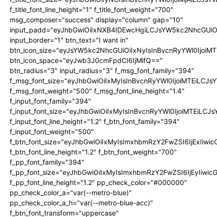
f_title_font_line_height="1" f_title_font_weight="700"
msg_composer="success" display="column" gap="10"
input_padd="eyJhbGwiOiIxNXB4IDEwcHgiLCJsYW5kc2NhcGUiO
input_border="1" btn_text="I want in"
btn_icon_size="eyJsYW5kc2NhcGUiOiIxNyIsInBvcnRyYWl0IjoiMT
btn_icon_space="eyJwb3J0cmFpdCI6IjMifQ=="
btn_radius="3" input_radius="3" f_msg_font_family="394"
f_msg_font_size="eyJhbGwiOiIxMyIsInBvcnRyYWl0IjoiMTEiLCJ
f_msg_font_weight="500" f_msg_font_line_height="1.4"
f_input_font_family="394"
f_input_font_size="eyJhbGwiOiIxMyIsInBvcnRyYWl0IjoiMTEiLC
f_input_font_line_height="1.2" f_btn_font_family="394"
f_input_font_weight="500"
f_btn_font_size="eyJhbGwiOiIxMyIsImxhbmRzY2FwZSI6IjExIiw
f_btn_font_line_height="1.2" f_btn_font_weight="700"
f_pp_font_family="394"
f_pp_font_size="eyJhbGwiOiIxMyIsImxhbmRzY2FwZSI6IjEyIiwi
f_pp_font_line_height="1.2" pp_check_color="#000000"
pp_check_color_a="var(--metro-blue)"
pp_check_color_a_h="var(--metro-blue-acc)"
f_btn_font_transform="uppercase"