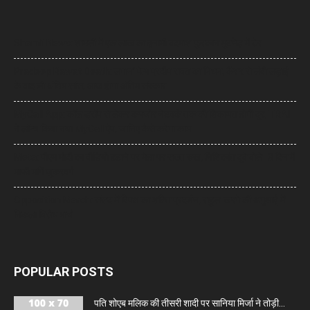
Shamli News: शामली में एक लाख का इनामी बदमाश फुरकान मुठभेड़ में ढेर
Pradeep Rawat Death: लगान’ फेम प्रदीप रावत का निधन, कैंसर से लंबी लड़ाई
के बाद ली अंतिम सांस, आज होगा अंतिम संस्कार
MyCall App: कॉल ड्रॉप से लेकर कमजोर नेटवर्क तक की शिकायत होगी दूर, TRAI
ने लॉन्च किया नया MyCall ऐप, जानिए कैसे करेगा काम
Meta: पीएम मोदी का वीडियो हटाने पर मेटा पर सख्त रुख, निशिकांत दुबे बोले- 3 दिन में
माफी मांगें जुकरबर्ग
Opposition March: संसद में विपक्ष का शक्ति प्रदर्शन, राहुल-खरगे की अगुआई में
निकला विरोध मार्च
POPULAR POSTS
पति शोएब मलिक की तीसरी शादी पर सानिया मिर्जा ने तोड़ी...