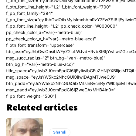
f_btn_font_size="eyJhbGwiOiIxMyIsImxhbmRzY2FwZSI6IjExIiw
f_btn_font_line_height="1.2" f_btn_font_weight="700"
f_pp_font_family="394"
f_pp_font_size="eyJhbGwiOiIxMyIsImxhbmRzY2FwZSI6IjEyIiwi
f_pp_font_line_height="1.2" pp_check_color="#000000"
pp_check_color_a="var(--metro-blue)"
pp_check_color_a_h="var(--metro-blue-acc)"
f_btn_font_transform="uppercase"
tdc_css="eyJhbGwiOnsibWFyZ2luLWJvdHRvbSI6IjYwIiwiZGlz
msg_succ_radius="2" btn_bg="var(--metro-blue)"
btn_bg_h="var(--metro-blue-acc)"
title_space="eyJwb3J0cmFpdCI6IjEyIiwibGFuZHNjYXBlIjoiMTQi
msg_space="eyJsYW5kc2NhcGUiOiIwIDAgMTJweCJ9"
btn_padd="eyJsYW5kc2NhcGUiOiIxMiIsInBvcnRyYWl0IjoiMTBw
msg_padd="eyJwb3J0cmFpdCI6IjZweCAxMHB4In0="
f_pp_font_weight="500"]
Related articles
Shamli