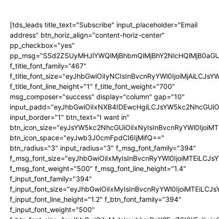
[tds_leads title_text="Subscribe" input_placeholder="Email
address" btn_horiz_align="content-horiz-center"
pp_checkbox="yes"
pp_msg="SSd2ZSUyMHJlYWQlMjBhbmQlMjBhY2NlcHQlMjB0aGU
f_title_font_family="467"
f_title_font_size="eyJhbGwiOiIyNCIsInBvcnRyYWl0IjoiMjAiLCJs
f_title_font_line_height="1" f_title_font_weight="700"
msg_composer="success" display="column" gap="10"
input_padd="eyJhbGwiOiIxNXB4IDEwcHgiLCJsYW5kc2NhcGUiO
input_border="1" btn_text="I want in"
btn_icon_size="eyJsYW5kc2NhcGUiOiIxNyIsInBvcnRyYWl0IjoiMT
btn_icon_space="eyJwb3J0cmFpdCI6IjMifQ=="
btn_radius="3" input_radius="3" f_msg_font_family="394"
f_msg_font_size="eyJhbGwiOiIxMyIsInBvcnRyYWl0IjoiMTEiLCJ
f_msg_font_weight="500" f_msg_font_line_height="1.4"
f_input_font_family="394"
f_input_font_size="eyJhbGwiOiIxMyIsInBvcnRyYWl0IjoiMTEiLC
f_input_font_line_height="1.2" f_btn_font_family="394"
f_input_font_weight="500"