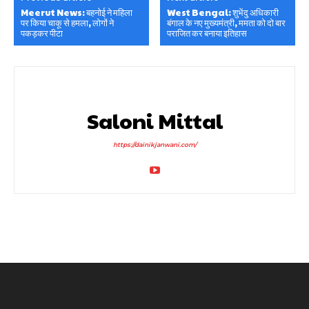
Meerut News: बहनोई ने महिला
West Bengal: शुभेंदु अधिकारी
पर किया चाकू से हमला, लोगों ने
बंगाल के नए मुख्यमंत्री, ममता को दो बार
पकड़कर पीटा
पराजित कर बनाया इतिहास
Saloni Mittal
https://dainikjanwani.com/