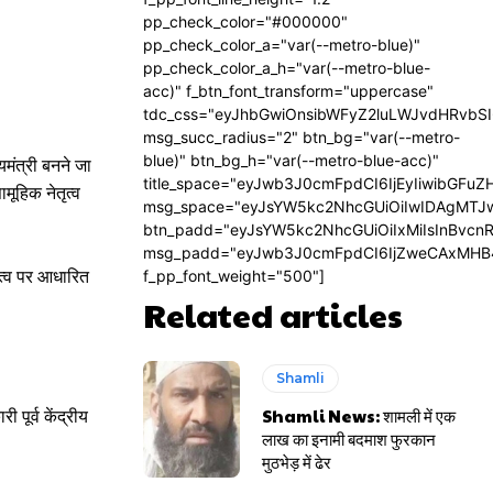
pp_check_color="#000000"
pp_check_color_a="var(--metro-blue)"
pp_check_color_a_h="var(--metro-blue-
acc)" f_btn_font_transform="uppercase"
tdc_css="eyJhbGwiOnsibWFyZ2luLWJvdHRvbS
msg_succ_radius="2" btn_bg="var(--metro-
blue)" btn_bg_h="var(--metro-blue-acc)"
्यमंत्री बनने जा
title_space="eyJwb3J0cmFpdCI6IjEyIiwibGFuZ
ामूहिक नेतृत्व
msg_space="eyJsYW5kc2NhcGUiOiIwIDAgMTJ
btn_padd="eyJsYW5kc2NhcGUiOiIxMiIsInBvcn
msg_padd="eyJwb3J0cmFpdCI6IjZweCAxMHB
ृत्व पर आधारित
f_pp_font_weight="500"]
Related articles
Shamli
Shamli News: शामली में एक
पूर्व केंद्रीय
लाख का इनामी बदमाश फुरकान
मुठभेड़ में ढेर