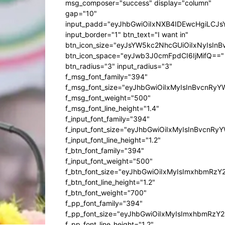
msg_composer="success" display="column"
gap="10"
input_padd="eyJhbGwiOiIxNXB4IDEwcHgiLCJ
input_border="1" btn_text="I want in"
btn_icon_size="eyJsYW5kc2NhcGUiOiIxNyIsInB
btn_icon_space="eyJwb3J0cmFpdCI6IjMifQ=="
btn_radius="3" input_radius="3"
f_msg_font_family="394"
f_msg_font_size="eyJhbGwiOiIxMyIsInBvcnRyY
f_msg_font_weight="500"
f_msg_font_line_height="1.4"
f_input_font_family="394"
f_input_font_size="eyJhbGwiOiIxMyIsInBvcnRy
f_input_font_line_height="1.2"
f_btn_font_family="394"
f_input_font_weight="500"
f_btn_font_size="eyJhbGwiOiIxMyIsImxhbmRzY
f_btn_font_line_height="1.2"
f_btn_font_weight="700"
f_pp_font_family="394"
f_pp_font_size="eyJhbGwiOiIxMyIsImxhbmRzY2
f_pp_font_line_height="1.2"