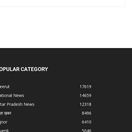
OPULAR CATEGORY
eerut
17619
ational News
14659
ttar Pradesh News
12318
ज़ा ख़बर
8496
jnor
6410
hamli
5046