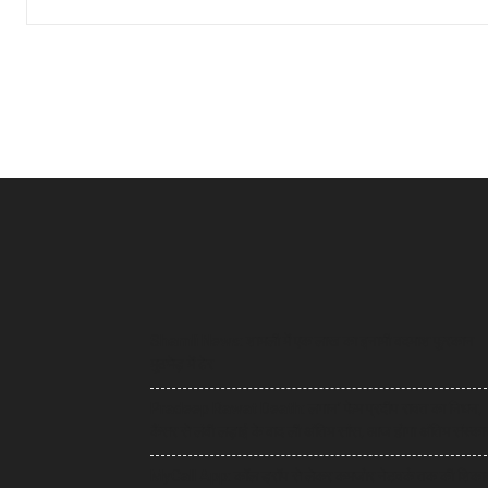
Shamli News: शामली में एक लाख का इनामी बदमाश फुरकान
मुठभेड़ में ढेर
Pradeep Rawat Death: लगान’ फेम प्रदीप रावत का निधन,
कैंसर से लंबी लड़ाई के बाद ली अंतिम सांस, आज होगा अंतिम संस्का
MyCall App: कॉल ड्रॉप से लेकर कमजोर नेटवर्क तक की शिक