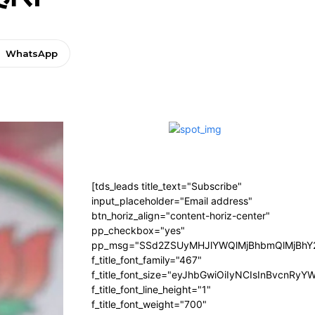
WhatsApp
[tds_leads title_text="Subscribe"
input_placeholder="Email address"
btn_horiz_align="content-horiz-center"
pp_checkbox="yes"
pp_msg="SSd2ZSUyMHJlYWQlMjBhbmQlMjBhY2
f_title_font_family="467"
f_title_font_size="eyJhbGwiOiIyNCIsInBvcnRyY
f_title_font_line_height="1"
f_title_font_weight="700"