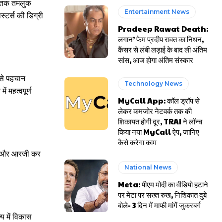
4 तक तमलुक
Entertainment News
स्टर्स की डिग्री
Pradeep Rawat Death:
लगान’ फेम प्रदीप रावत का निधन,
कैंसर से लंबी लड़ाई के बाद ली अंतिम
सांस, आज होगा अंतिम संस्कार
 से पहचान
Technology News
 महत्वपूर्ण
MyCall App: कॉल ड्रॉप से
लेकर कमजोर नेटवर्क तक की
शिकायत होगी दूर, TRAI ने लॉन्च
किया नया MyCall ऐप, जानिए
कैसे करेगा काम
रकरण और आरजी कर
National News
Meta: पीएम मोदी का वीडियो हटाने
पर मेटा पर सख्त रुख, निशिकांत दुबे
बोले- 3 दिन में माफी मांगें जुकरबर्ग
्य में विकास