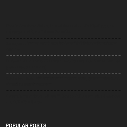
Charlie Chauhan: टीवी एक्ट्रेस चार्ली चौहान बनीं रामनदीप सिंह की दुल्हन, सामने
आईं खूबसूरत तस्वीरें, सादगी ने जीता फैंस का दिल
Ramayana: ‘रामायण’ भारत से पहले विदेशों में क्यों होगी रिलीज? नमित मल्होत्रा ने
बताई वजह
IIT दिल्ली के दीक्षांत समारोह में PM मोदी का छात्रों से संवाद, बोले- ‘मैं बाबा बागेश्वर नहीं
हूं, लेकिन महसूस कर सकता हूं’
Gold-Silver Rate: सोने-चांदी की कीमतों में जोरदार उछाल, एक हफ्ते में सोना ₹6,700
और चांदी ₹13 हजार से ज्यादा महंगी
Entertainment News: ‘लॉकअप 2’ से बाहर आते ही आकांक्षा चमोला ने खोला बड़ा
राज, बोलीं- परिवार है नाराज
POPULAR POSTS