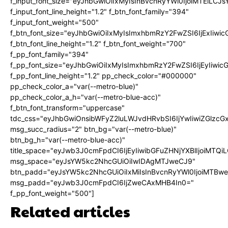
f_input_font_size="eyJhbGwiOiIxMyIsInBvcnRyYWl0IjoiMTEiLC
f_input_font_line_height="1.2" f_btn_font_family="394"
f_input_font_weight="500"
f_btn_font_size="eyJhbGwiOiIxMyIsImxhbmRzY2FwZSI6IjExIiw
f_btn_font_line_height="1.2" f_btn_font_weight="700"
f_pp_font_family="394"
f_pp_font_size="eyJhbGwiOiIxMyIsImxhbmRzY2FwZSI6IjEyIiwi
f_pp_font_line_height="1.2" pp_check_color="#000000"
pp_check_color_a="var(--metro-blue)"
pp_check_color_a_h="var(--metro-blue-acc)"
f_btn_font_transform="uppercase"
tdc_css="eyJhbGwiOnsibWFyZ2luLWJvdHRvbSI6IjYwIiwiZGlz
msg_succ_radius="2" btn_bg="var(--metro-blue)"
btn_bg_h="var(--metro-blue-acc)"
title_space="eyJwb3J0cmFpdCI6IjEyIiwibGFuZHNjYXBlIjoiMTQi
msg_space="eyJsYW5kc2NhcGUiOiIwIDAgMTJweCJ9"
btn_padd="eyJsYW5kc2NhcGUiOiIxMiIsInBvcnRyYWl0IjoiMTBw
msg_padd="eyJwb3J0cmFpdCI6IjZweCAxMHB4In0="
f_pp_font_weight="500"]
Related articles