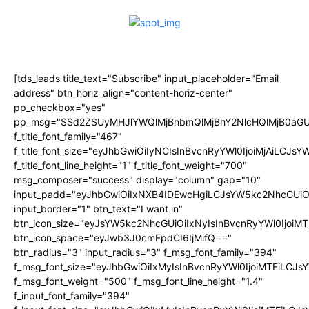
[tds_leads title_text="Subscribe" input_placeholder="Email
address" btn_horiz_align="content-horiz-center"
pp_checkbox="yes"
pp_msg="SSd2ZSUyMHJlYWQlMjBhbmQlMjBhY2NlcHQlMjB0aGU
f_title_font_family="467"
f_title_font_size="eyJhbGwiOiIyNCIsInBvcnRyYWl0IjoiMjAiLCJs
f_title_font_line_height="1" f_title_font_weight="700"
msg_composer="success" display="column" gap="10"
input_padd="eyJhbGwiOiIxNXB4IDEwcHgiLCJsYW5kc2NhcGUiO
input_border="1" btn_text="I want in"
btn_icon_size="eyJsYW5kc2NhcGUiOiIxNyIsInBvcnRyYWl0IjoiMT
btn_icon_space="eyJwb3J0cmFpdCI6IjMifQ=="
btn_radius="3" input_radius="3" f_msg_font_family="394"
f_msg_font_size="eyJhbGwiOiIxMyIsInBvcnRyYWl0IjoiMTEiLCJ
f_msg_font_weight="500" f_msg_font_line_height="1.4"
f_input_font_family="394"