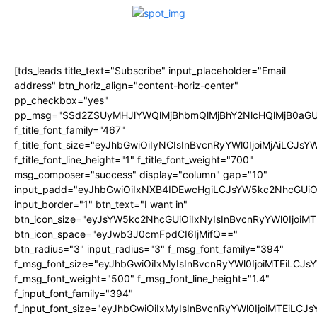
[tds_leads title_text="Subscribe" input_placeholder="Email
address" btn_horiz_align="content-horiz-center"
pp_checkbox="yes"
pp_msg="SSd2ZSUyMHJlYWQlMjBhbmQlMjBhY2NlcHQlMjB0aGU
f_title_font_family="467"
f_title_font_size="eyJhbGwiOiIyNCIsInBvcnRyYWl0IjoiMjAiLCJs
f_title_font_line_height="1" f_title_font_weight="700"
msg_composer="success" display="column" gap="10"
input_padd="eyJhbGwiOiIxNXB4IDEwcHgiLCJsYW5kc2NhcGUiO
input_border="1" btn_text="I want in"
btn_icon_size="eyJsYW5kc2NhcGUiOiIxNyIsInBvcnRyYWl0IjoiMT
btn_icon_space="eyJwb3J0cmFpdCI6IjMifQ=="
btn_radius="3" input_radius="3" f_msg_font_family="394"
f_msg_font_size="eyJhbGwiOiIxMyIsInBvcnRyYWl0IjoiMTEiLCJ
f_msg_font_weight="500" f_msg_font_line_height="1.4"
f_input_font_family="394"
f_input_font_size="eyJhbGwiOiIxMyIsInBvcnRyYWl0IjoiMTEiLC