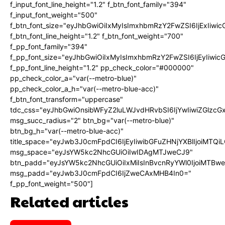
f_input_font_line_height="1.2" f_btn_font_family="394"
f_input_font_weight="500"
f_btn_font_size="eyJhbGwiOiIxMyIsImxhbmRzY2FwZSI6IjExIiw
f_btn_font_line_height="1.2" f_btn_font_weight="700"
f_pp_font_family="394"
f_pp_font_size="eyJhbGwiOiIxMyIsImxhbmRzY2FwZSI6IjEyIiwi
f_pp_font_line_height="1.2" pp_check_color="#000000"
pp_check_color_a="var(--metro-blue)"
pp_check_color_a_h="var(--metro-blue-acc)"
f_btn_font_transform="uppercase"
tdc_css="eyJhbGwiOnsibWFyZ2luLWJvdHRvbSI6IjYwIiwiZGlz
msg_succ_radius="2" btn_bg="var(--metro-blue)"
btn_bg_h="var(--metro-blue-acc)"
title_space="eyJwb3J0cmFpdCI6IjEyIiwibGFuZHNjYXBlIjoiMTQi
msg_space="eyJsYW5kc2NhcGUiOiIwIDAgMTJweCJ9"
btn_padd="eyJsYW5kc2NhcGUiOiIxMiIsInBvcnRyYWl0IjoiMTBw
msg_padd="eyJwb3J0cmFpdCI6IjZweCAxMHB4In0="
f_pp_font_weight="500"]
Related articles