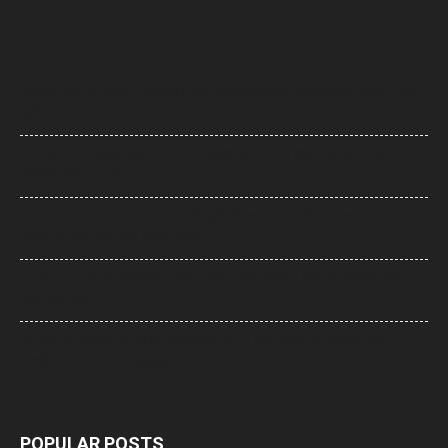
Maharashta News: बारामती में फिर हादसे का शिकार हुआ प्रशिक्षण विमान, सभी
सुरक्षित
AI Flight Turbulence: AI-2379 टर्बुलेंस केस में नया मोड़, क्या डोप टेस्ट में
पॉजिटिव मिला एक पायलट?
Sawan Somwar 2026: सावन के दूसरे सोमवार पर करें शिव रुद्राष्टकम का पाठ,
महादेव की कृपा से दूर होंगे जीवन के कष्ट
UP News: ‘आ रहे भगवाधारी…’ पोस्ट वायरल होते ही मथुरा में अलर्ट, शाही ईदगाह पर
बढ़ाई गई सुरक्षा
UP News: आरक्षण के मुद्दे पर मायावती का RSS और सरकार पर निशाना, कहा-
सामाजिक न्याय से न हो खिलवाड़
POPULAR POSTS