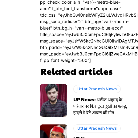
pp_check_color_a_h="var(--metro-blue-
acc)" f_btn_font_transform="uppercase"
tdc_css="eyJhbGwiOnsibWFyZ2luLWJvdHRvbS
msg_succ_radius="2" btn_bg="var(--metro-
blue)" btn_bg_h="var(--metro-blue-acc)"
title_space="eyJwb3J0cmFpdCI6IjEyIiwibGFuZ
msg_space="eyJsYW5kc2NhcGUiOiIwIDAgMTJ
btn_padd="eyJsYW5kc2NhcGUiOiIxMiIsInBvcn
msg_padd="eyJwb3J0cmFpdCI6IjZweCAxMHB
f_pp_font_weight="500"]
Related articles
Uttar Pradesh News
UP News: अतीक अहमद के
परिवार पर फिर टूटा दुखों का पहाड़,
हादसे में बेटे आबान की मौत
Uttar Pradesh News