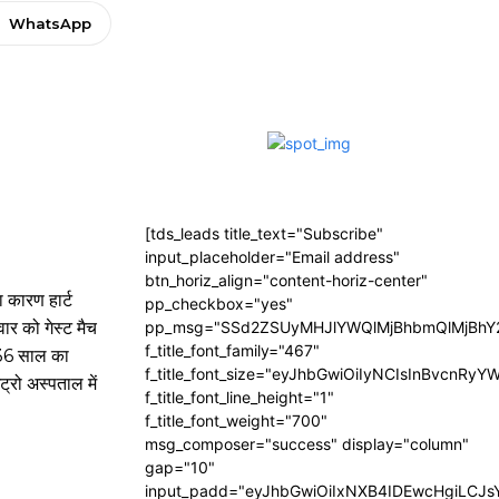
WhatsApp
[tds_leads title_text="Subscribe"
input_placeholder="Email address"
btn_horiz_align="content-horiz-center"
ा कारण हार्ट
pp_checkbox="yes"
वार को गेस्ट मैच
pp_msg="SSd2ZSUyMHJlYWQlMjBhbmQlMjBhY2
f_title_font_family="467"
 36 साल का
f_title_font_size="eyJhbGwiOiIyNCIsInBvcnRyY
ट्रो अस्पताल में
f_title_font_line_height="1"
f_title_font_weight="700"
msg_composer="success" display="column"
gap="10"
input_padd="eyJhbGwiOiIxNXB4IDEwcHgiLCJ