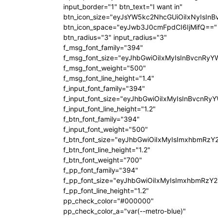
input_border="1" btn_text="I want in"
btn_icon_size="eyJsYW5kc2NhcGUiOiIxNyIsInB
btn_icon_space="eyJwb3J0cmFpdCI6IjMifQ=="
btn_radius="3" input_radius="3"
f_msg_font_family="394"
f_msg_font_size="eyJhbGwiOiIxMyIsInBvcnRyY
f_msg_font_weight="500"
f_msg_font_line_height="1.4"
f_input_font_family="394"
f_input_font_size="eyJhbGwiOiIxMyIsInBvcnRy
f_input_font_line_height="1.2"
f_btn_font_family="394"
f_input_font_weight="500"
f_btn_font_size="eyJhbGwiOiIxMyIsImxhbmRzY
f_btn_font_line_height="1.2"
f_btn_font_weight="700"
f_pp_font_family="394"
f_pp_font_size="eyJhbGwiOiIxMyIsImxhbmRzY2
f_pp_font_line_height="1.2"
pp_check_color="#000000"
pp_check_color_a="var(--metro-blue)"