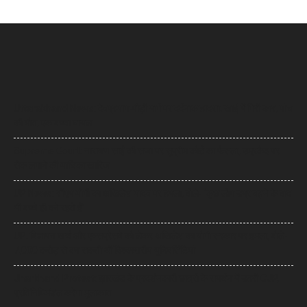
Uttarakhand News: देवप्रयाग-पौड़ी मार्ग पर दर्दनाक हादसा, खाई में गिरी कार, पांच
की मौत, एक बच्चा घायल
Supreme Court: नारायण साईं की सजा पर सुप्रीम कोर्ट का फैसला, उम्रकैद पर
रोक लगाने की याचिका खारिज
UP News: सीएम योगी का अखिलेश यादव पर हमला, बोले- ‘कुछ लोग उम्र बढ़ने के बाद
भी बच्चे ही बने रहते हैं’
UP: विज्ञापन खर्च और एक्सप्रेसवे को लेकर अखिलेश का योगी सरकार पर हमला, बोले-
7,000 करोड़ से बन सकती थीं विश्वस्तरीय यूनिवर्सिटियां
Jharkhand Protest: झारखंड के प्रदर्शनकारी छात्रों के समर्थन में उतरी CJP,
प्रतिनिधिमंडल करेगा मुलाकात