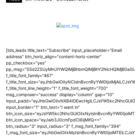
[tds_leads title_text="Subscribe" input_placeholder="Email
address" btn_horiz_align="content-horiz-center"
pp_checkbox="yes"
pp_msg="SSd2ZSUyMHJlYWQlMjBhbmQlMjBhY2NlcHQlMjB0aGU
f_title_font_family="467"
f_title_font_size="eyJhbGwiOiIyNCIsInBvcnRyYWl0IjoiMjAiLCJs
f_title_font_line_height="1" f_title_font_weight="700"
msg_composer="success" display="column" gap="10"
input_padd="eyJhbGwiOiIxNXB4IDEwcHgiLCJsYW5kc2NhcGUiO
input_border="1" btn_text="I want in"
btn_icon_size="eyJsYW5kc2NhcGUiOiIxNyIsInBvcnRyYWl0IjoiMT
btn_icon_space="eyJwb3J0cmFpdCI6IjMifQ=="
btn_radius="3" input_radius="3" f_msg_font_family="394"
f_msg_font_size="eyJhbGwiOiIxMyIsInBvcnRyYWl0IjoiMTEiLCJ