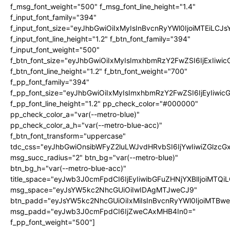
f_msg_font_weight="500" f_msg_font_line_height="1.4"
f_input_font_family="394"
f_input_font_size="eyJhbGwiOiIxMyIsInBvcnRyYWl0IjoiMTEiLC
f_input_font_line_height="1.2" f_btn_font_family="394"
f_input_font_weight="500"
f_btn_font_size="eyJhbGwiOiIxMyIsImxhbmRzY2FwZSI6IjExIiw
f_btn_font_line_height="1.2" f_btn_font_weight="700"
f_pp_font_family="394"
f_pp_font_size="eyJhbGwiOiIxMyIsImxhbmRzY2FwZSI6IjEyIiwi
f_pp_font_line_height="1.2" pp_check_color="#000000"
pp_check_color_a="var(--metro-blue)"
pp_check_color_a_h="var(--metro-blue-acc)"
f_btn_font_transform="uppercase"
tdc_css="eyJhbGwiOnsibWFyZ2luLWJvdHRvbSI6IjYwIiwiZGlz
msg_succ_radius="2" btn_bg="var(--metro-blue)"
btn_bg_h="var(--metro-blue-acc)"
title_space="eyJwb3J0cmFpdCI6IjEyIiwibGFuZHNjYXBlIjoiMTQi
msg_space="eyJsYW5kc2NhcGUiOiIwIDAgMTJweCJ9"
btn_padd="eyJsYW5kc2NhcGUiOiIxMiIsInBvcnRyYWl0IjoiMTBw
msg_padd="eyJwb3J0cmFpdCI6IjZweCAxMHB4In0="
f_pp_font_weight="500"]