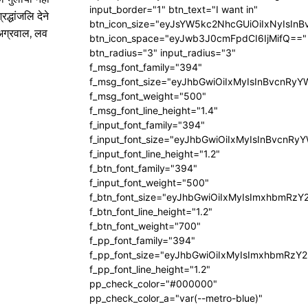
input_border="1" btn_text="I want in"
द्धांजलि देने
btn_icon_size="eyJsYW5kc2NhcGUiOiIxNyIsInB
थ अग्रवाल, लव
btn_icon_space="eyJwb3J0cmFpdCI6IjMifQ=="
btn_radius="3" input_radius="3"
f_msg_font_family="394"
f_msg_font_size="eyJhbGwiOiIxMyIsInBvcnRyY
f_msg_font_weight="500"
f_msg_font_line_height="1.4"
f_input_font_family="394"
f_input_font_size="eyJhbGwiOiIxMyIsInBvcnRy
f_input_font_line_height="1.2"
f_btn_font_family="394"
f_input_font_weight="500"
f_btn_font_size="eyJhbGwiOiIxMyIsImxhbmRzY
f_btn_font_line_height="1.2"
f_btn_font_weight="700"
f_pp_font_family="394"
f_pp_font_size="eyJhbGwiOiIxMyIsImxhbmRzY2
f_pp_font_line_height="1.2"
pp_check_color="#000000"
pp_check_color_a="var(--metro-blue)"