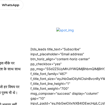
WhatsApp
[tds_leads title_text="Subscribe"
input_placeholder="Email address"
btn_horiz_align="content-horiz-center"
 इस मौके पर
pp_checkbox="yes"
्रदेश के साथ साथ
pp_msg="SSd2ZSUyMHJlYWQlMjBhbmQlMjBhY2
f_title_font_family="467"
f_title_font_size="eyJhbGwiOiIyNCIsInBvcnRyY
f_title_font_line_height="1"
े जो हर विषय पर
f_title_font_weight="700"
 पुरुष भी थे।
msg_composer="success" display="column"
gap="10"
input_padd="eyJhbGwiOiIxNXB4IDEwcHgiLCJ
ो भुलाया नहीं