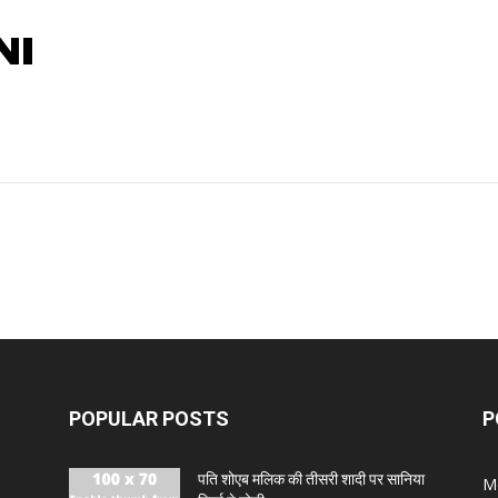
NI
POPULAR POSTS
P
पति शोएब मलिक की तीसरी शादी पर सानिया
M