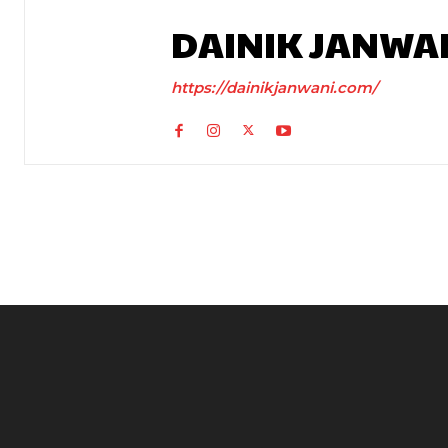
DAINIK JANWA
https://dainikjanwani.com/