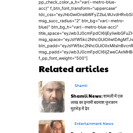
pp_check_color_a_h="var(--metro-blue-
acc)" f_btn_font_transform="uppercase"
tdc_css="eyJhbGwiOnsibWFyZ2luLWJvdHRvbS
msg_succ_radius="2" btn_bg="var(--metro-
blue)" btn_bg_h="var(--metro-blue-acc)"
title_space="eyJwb3J0cmFpdCI6IjEyIiwibGFuZ
msg_space="eyJsYW5kc2NhcGUiOiIwIDAgMTJ
btn_padd="eyJsYW5kc2NhcGUiOiIxMiIsInBvcn
msg_padd="eyJwb3J0cmFpdCI6IjZweCAxMHB
f_pp_font_weight="500"]
Related articles
Shamli
Shamli News: शामली में एक
लाख का इनामी बदमाश फुरकान
मुठभेड़ में ढेर
Entertainment News