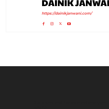
DAINIK JANWA
https://dainikjanwani.com/
Shamli News: शामली में एक लाख का इनामी बदमाश फुरकान
मुठभेड़ में ढेर