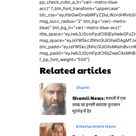
pp_check_color_a_h="var(--metro-blue-
acc)" f_btn_font_transform="uppercase"
tdc_css="eyJhbGwiOnsibWFyZ2luLWJvdHRvbS
msg_succ_radius="2" btn_bg="var(--metro-
blue)" btn_bg_h="var(--metro-blue-acc)"
title_space="eyJwb3J0cmFpdCI6IjEyIiwibGFuZ
msg_space="eyJsYW5kc2NhcGUiOiIwIDAgMTJ
btn_padd="eyJsYW5kc2NhcGUiOiIxMiIsInBvcn
msg_padd="eyJwb3J0cmFpdCI6IjZweCAxMHB
f_pp_font_weight="500"]
Related articles
Shamli
Shamli News: शामली में एक
लाख का इनामी बदमाश फुरकान
मुठभेड़ में ढेर
Entertainment News