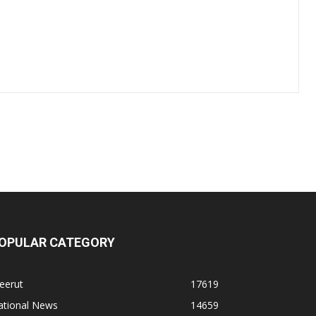
OPULAR CATEGORY
eerut
17619
ational News
14659