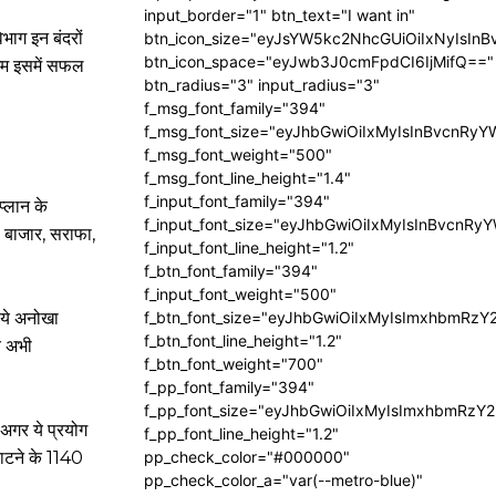
input_border="1" btn_text="I want in"
भाग इन बंदरों
btn_icon_size="eyJsYW5kc2NhcGUiOiIxNyIsInB
btn_icon_space="eyJwb3J0cmFpdCI6IjMifQ=="
िगम इसमें सफल
btn_radius="3" input_radius="3"
f_msg_font_family="394"
f_msg_font_size="eyJhbGwiOiIxMyIsInBvcnRyY
f_msg_font_weight="500"
f_msg_font_line_height="1.4"
f_input_font_family="394"
्लान के
f_input_font_size="eyJhbGwiOiIxMyIsInBvcnRy
ा बाजार, सराफा,
f_input_font_line_height="1.2"
f_btn_font_family="394"
f_input_font_weight="500"
 ये अनोखा
f_btn_font_size="eyJhbGwiOiIxMyIsImxhbmRzY
f_btn_font_line_height="1.2"
े अभी
f_btn_font_weight="700"
f_pp_font_family="394"
f_pp_font_size="eyJhbGwiOiIxMyIsImxhbmRzY2
 अगर ये प्रयोग
f_pp_font_line_height="1.2"
ाटने के 1140
pp_check_color="#000000"
pp_check_color_a="var(--metro-blue)"