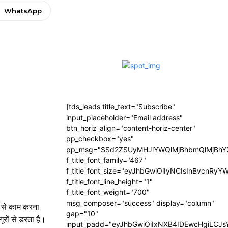
WhatsApp
[tds_leads title_text="Subscribe"
input_placeholder="Email address"
btn_horiz_align="content-horiz-center"
pp_checkbox="yes"
pp_msg="SSd2ZSUyMHJlYWQlMjBhbmQlMjBhY2
f_title_font_family="467"
f_title_font_size="eyJhbGwiOiIyNCIsInBvcnRyY
f_title_font_line_height="1"
f_title_font_weight="700"
msg_composer="success" display="column"
े से काम करना
gap="10"
ूरों से डरता है।
input_padd="eyJhbGwiOiIxNXB4IDEwcHgiLCJ