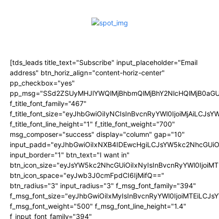
[tds_leads title_text="Subscribe" input_placeholder="Email
address" btn_horiz_align="content-horiz-center"
pp_checkbox="yes"
pp_msg="SSd2ZSUyMHJlYWQlMjBhbmQlMjBhY2NlcHQlMjB0aGU
f_title_font_family="467"
f_title_font_size="eyJhbGwiOiIyNCIsInBvcnRyYWl0IjoiMjAiLCJs
f_title_font_line_height="1" f_title_font_weight="700"
msg_composer="success" display="column" gap="10"
input_padd="eyJhbGwiOiIxNXB4IDEwcHgiLCJsYW5kc2NhcGUiO
input_border="1" btn_text="I want in"
btn_icon_size="eyJsYW5kc2NhcGUiOiIxNyIsInBvcnRyYWl0IjoiMT
btn_icon_space="eyJwb3J0cmFpdCI6IjMifQ=="
btn_radius="3" input_radius="3" f_msg_font_family="394"
f_msg_font_size="eyJhbGwiOiIxMyIsInBvcnRyYWl0IjoiMTEiLCJ
f_msg_font_weight="500" f_msg_font_line_height="1.4"
f_input_font_family="394"