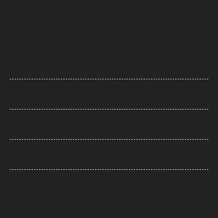
Charlie Chauhan: टीवी एक्ट्रेस चार्ली चौहान बनीं रामनदीप सिंह की दुल्हन, सामने
आईं खूबसूरत तस्वीरें, सादगी ने जीता फैंस का दिल
Ramayana: ‘रामायण’ भारत से पहले विदेशों में क्यों होगी रिलीज? नमित मल्होत्रा ने
बताई वजह
IIT दिल्ली के दीक्षांत समारोह में PM मोदी का छात्रों से संवाद, बोले- ‘मैं बाबा बागेश्वर नहीं
हूं, लेकिन महसूस कर सकता हूं’
Gold-Silver Rate: सोने-चांदी की कीमतों में जोरदार उछाल, एक हफ्ते में सोना ₹6,700
और चांदी ₹13 हजार से ज्यादा महंगी
Entertainment News: ‘लॉकअप 2’ से बाहर आते ही आकांक्षा चमोला ने खोला बड़ा
राज, बोलीं- परिवार है नाराज