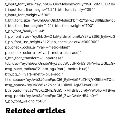
f_input_font_size="eyJhbGwiOiIxMyIsInBvcnRyYWl0IjoiMTEiLC
f_input_font_line_height="1.2" f_btn_font_family="394"
f_input_font_weight="500"
f_btn_font_size="eyJhbGwiOiIxMyIsImxhbmRzY2FwZSI6IjExIiw
f_btn_font_line_height="1.2" f_btn_font_weight="700"
f_pp_font_family="394"
f_pp_font_size="eyJhbGwiOiIxMyIsImxhbmRzY2FwZSI6IjEyIiwi
f_pp_font_line_height="1.2" pp_check_color="#000000"
pp_check_color_a="var(--metro-blue)"
pp_check_color_a_h="var(--metro-blue-acc)"
f_btn_font_transform="uppercase"
tdc_css="eyJhbGwiOnsibWFyZ2luLWJvdHRvbSI6IjYwIiwiZGlz
msg_succ_radius="2" btn_bg="var(--metro-blue)"
btn_bg_h="var(--metro-blue-acc)"
title_space="eyJwb3J0cmFpdCI6IjEyIiwibGFuZHNjYXBlIjoiMTQi
msg_space="eyJsYW5kc2NhcGUiOiIwIDAgMTJweCJ9"
btn_padd="eyJsYW5kc2NhcGUiOiIxMiIsInBvcnRyYWl0IjoiMTBw
msg_padd="eyJwb3J0cmFpdCI6IjZweCAxMHB4In0="
f_pp_font_weight="500"]
Related articles