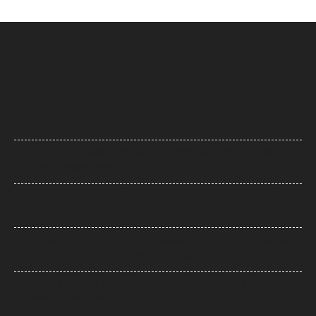
Uttarakhand News: देवप्रयाग-पौड़ी मार्ग पर दर्दनाक हादसा, खाई में गिरी कार, पांच
की मौत, एक बच्चा घायल
Supreme Court: नारायण साईं की सजा पर सुप्रीम कोर्ट का फैसला, उम्रकैद पर
रोक लगाने की याचिका खारिज
UP News: सीएम योगी का अखिलेश यादव पर हमला, बोले- ‘कुछ लोग उम्र बढ़ने के बाद
भी बच्चे ही बने रहते हैं’
UP: विज्ञापन खर्च और एक्सप्रेसवे को लेकर अखिलेश का योगी सरकार पर हमला, बोले-
7,000 करोड़ से बन सकती थीं विश्वस्तरीय यूनिवर्सिटियां
Jharkhand Protest: झारखंड के प्रदर्शनकारी छात्रों के समर्थन में उतरी CJP,
प्रतिनिधिमंडल करेगा मुलाकात