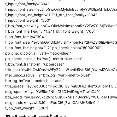
f_input_font_family="394"
f_input_font_size="eyJhbGwiOiIxMyIsInBvcnRyYWl0IjoiMTEiLC
f_input_font_line_height="1.2" f_btn_font_family="394"
f_input_font_weight="500"
f_btn_font_size="eyJhbGwiOiIxMyIsImxhbmRzY2FwZSI6IjExIiw
f_btn_font_line_height="1.2" f_btn_font_weight="700"
f_pp_font_family="394"
f_pp_font_size="eyJhbGwiOiIxMyIsImxhbmRzY2FwZSI6IjEyIiwi
f_pp_font_line_height="1.2" pp_check_color="#000000"
pp_check_color_a="var(--metro-blue)"
pp_check_color_a_h="var(--metro-blue-acc)"
f_btn_font_transform="uppercase"
tdc_css="eyJhbGwiOnsibWFyZ2luLWJvdHRvbSI6IjYwIiwiZGlz
msg_succ_radius="2" btn_bg="var(--metro-blue)"
btn_bg_h="var(--metro-blue-acc)"
title_space="eyJwb3J0cmFpdCI6IjEyIiwibGFuZHNjYXBlIjoiMTQi
msg_space="eyJsYW5kc2NhcGUiOiIwIDAgMTJweCJ9"
btn_padd="eyJsYW5kc2NhcGUiOiIxMiIsInBvcnRyYWl0IjoiMTBw
msg_padd="eyJwb3J0cmFpdCI6IjZweCAxMHB4In0="
f_pp_font_weight="500"]