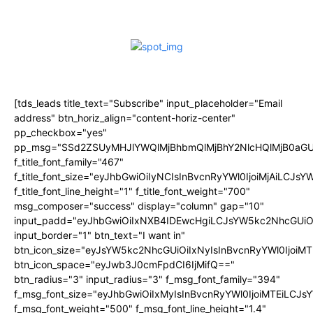
[tds_leads title_text="Subscribe" input_placeholder="Email
address" btn_horiz_align="content-horiz-center"
pp_checkbox="yes"
pp_msg="SSd2ZSUyMHJlYWQlMjBhbmQlMjBhY2NlcHQlMjB0aGU
f_title_font_family="467"
f_title_font_size="eyJhbGwiOiIyNCIsInBvcnRyYWl0IjoiMjAiLCJs
f_title_font_line_height="1" f_title_font_weight="700"
msg_composer="success" display="column" gap="10"
input_padd="eyJhbGwiOiIxNXB4IDEwcHgiLCJsYW5kc2NhcGUiO
input_border="1" btn_text="I want in"
btn_icon_size="eyJsYW5kc2NhcGUiOiIxNyIsInBvcnRyYWl0IjoiMT
btn_icon_space="eyJwb3J0cmFpdCI6IjMifQ=="
btn_radius="3" input_radius="3" f_msg_font_family="394"
f_msg_font_size="eyJhbGwiOiIxMyIsInBvcnRyYWl0IjoiMTEiLCJ
f_msg_font_weight="500" f_msg_font_line_height="1.4"