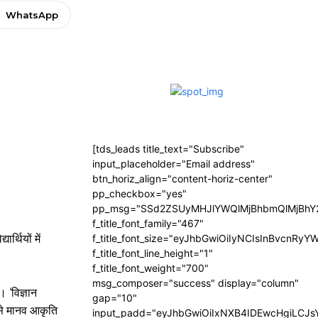
WhatsApp
[tds_leads title_text="Subscribe"
input_placeholder="Email address"
btn_horiz_align="content-horiz-center"
pp_checkbox="yes"
pp_msg="SSd2ZSUyMHJlYWQlMjBhbmQlMjBhY2
f_title_font_family="467"
र्थियों में
f_title_font_size="eyJhbGwiOiIyNCIsInBvcnRyY
f_title_font_line_height="1"
f_title_font_weight="700"
msg_composer="success" display="column"
 ‘विज्ञान
gap="10"
 से मानव आकृति
input_padd="eyJhbGwiOiIxNXB4IDEwcHgiLCJ