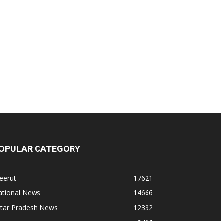
OPULAR CATEGORY
eerut
17621
ational News
14666
ttar Pradesh News
12332