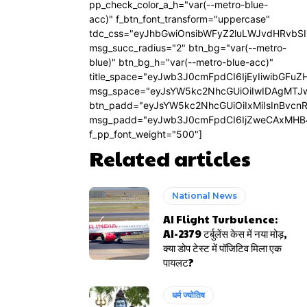
pp_check_color_a_h="var(--metro-blue-
acc)" f_btn_font_transform="uppercase"
tdc_css="eyJhbGwiOnsibWFyZ2luLWJvdHRvbS
msg_succ_radius="2" btn_bg="var(--metro-
blue)" btn_bg_h="var(--metro-blue-acc)"
title_space="eyJwb3J0cmFpdCI6IjEyIiwibGFuZ
msg_space="eyJsYW5kc2NhcGUiOiIwIDAgMTJ
btn_padd="eyJsYW5kc2NhcGUiOiIxMiIsInBvcn
msg_padd="eyJwb3J0cmFpdCI6IjZweCAxMHB
f_pp_font_weight="500"]
Related articles
National News
AI Flight Turbulence:
AI-2379 टर्बुलेंस केस में नया मोड़,
क्या डोप टेस्ट में पॉजिटिव मिला एक
पायलट?
धर्म ज्योतिष