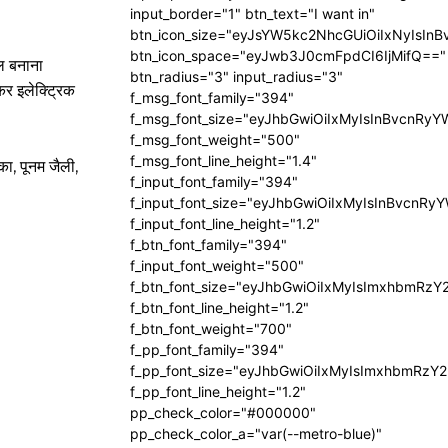
input_border="1" btn_text="I want in"
btn_icon_size="eyJsYW5kc2NhcGUiOiIxNyIsInB
btn_icon_space="eyJwb3J0cmFpdCI6IjMifQ=="
डल बनाना
btn_radius="3" input_radius="3"
कर इलेक्ट्रिक
f_msg_font_family="394"
f_msg_font_size="eyJhbGwiOiIxMyIsInBvcnRyY
f_msg_font_weight="500"
f_msg_font_line_height="1.4"
का, पूनम जैली,
f_input_font_family="394"
f_input_font_size="eyJhbGwiOiIxMyIsInBvcnRy
f_input_font_line_height="1.2"
f_btn_font_family="394"
f_input_font_weight="500"
f_btn_font_size="eyJhbGwiOiIxMyIsImxhbmRzY
f_btn_font_line_height="1.2"
f_btn_font_weight="700"
f_pp_font_family="394"
f_pp_font_size="eyJhbGwiOiIxMyIsImxhbmRzY2
f_pp_font_line_height="1.2"
pp_check_color="#000000"
pp_check_color_a="var(--metro-blue)"