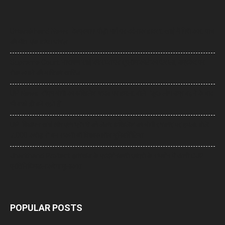
Uttarakhand News: देवप्रयाग-पौड़ी मार्ग पर दर्दनाक हादसा, खाई में गिरी कार, पांच
की मौत, एक बच्चा घायल
Supreme Court: नारायण साईं की सजा पर सुप्रीम कोर्ट का फैसला, उम्रकैद पर
रोक लगाने की याचिका खारिज
UP News: सीएम योगी का अखिलेश यादव पर हमला, बोले- ‘कुछ लोग उम्र बढ़ने के बाद
भी बच्चे ही बने रहते हैं’
UP: विज्ञापन खर्च और एक्सप्रेसवे को लेकर अखिलेश का योगी सरकार पर हमला, बोले-
7,000 करोड़ से बन सकती थीं विश्वस्तरीय यूनिवर्सिटियां
Jharkhand Protest: झारखंड के प्रदर्शनकारी छात्रों के समर्थन में उतरी CJP,
प्रतिनिधिमंडल करेगा मुलाकात
POPULAR POSTS