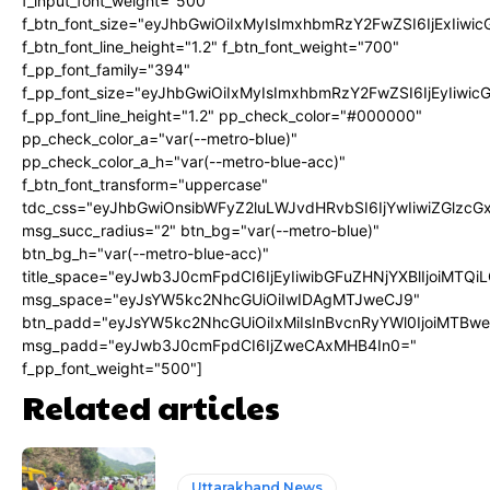
f_input_font_weight="500"
f_btn_font_size="eyJhbGwiOiIxMyIsImxhbmRzY2FwZSI6IjExIiw
f_btn_font_line_height="1.2" f_btn_font_weight="700"
f_pp_font_family="394"
f_pp_font_size="eyJhbGwiOiIxMyIsImxhbmRzY2FwZSI6IjEyIiwi
f_pp_font_line_height="1.2" pp_check_color="#000000"
pp_check_color_a="var(--metro-blue)"
pp_check_color_a_h="var(--metro-blue-acc)"
f_btn_font_transform="uppercase"
tdc_css="eyJhbGwiOnsibWFyZ2luLWJvdHRvbSI6IjYwIiwiZGlz
msg_succ_radius="2" btn_bg="var(--metro-blue)"
btn_bg_h="var(--metro-blue-acc)"
title_space="eyJwb3J0cmFpdCI6IjEyIiwibGFuZHNjYXBlIjoiMTQi
msg_space="eyJsYW5kc2NhcGUiOiIwIDAgMTJweCJ9"
btn_padd="eyJsYW5kc2NhcGUiOiIxMiIsInBvcnRyYWl0IjoiMTBw
msg_padd="eyJwb3J0cmFpdCI6IjZweCAxMHB4In0="
f_pp_font_weight="500"]
Related articles
Uttarakhand News