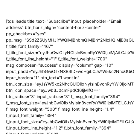
[tds_leads title_text="Subscribe" input_placeholder="Email
address" btn_horiz_align="content-horiz-center"
pp_checkbox="yes"
pp_msg="SSd2ZSUyMHJlYWQlMjBhbmQlMjBhY2NlcHQlMjB0aGU
f_title_font_family="467"
f_title_font_size="eyJhbGwiOiIyNCIsInBvcnRyYWl0IjoiMjAiLCJs
f_title_font_line_height="1" f_title_font_weight="700"
msg_composer="success" display="column" gap="10"
input_padd="eyJhbGwiOiIxNXB4IDEwcHgiLCJsYW5kc2NhcGUiO
input_border="1" btn_text="I want in"
btn_icon_size="eyJsYW5kc2NhcGUiOiIxNyIsInBvcnRyYWl0IjoiMT
btn_icon_space="eyJwb3J0cmFpdCI6IjMifQ=="
btn_radius="3" input_radius="3" f_msg_font_family="394"
f_msg_font_size="eyJhbGwiOiIxMyIsInBvcnRyYWl0IjoiMTEiLCJ
f_msg_font_weight="500" f_msg_font_line_height="1.4"
f_input_font_family="394"
f_input_font_size="eyJhbGwiOiIxMyIsInBvcnRyYWl0IjoiMTEiLC
f_input_font_line_height="1.2" f_btn_font_family="394"