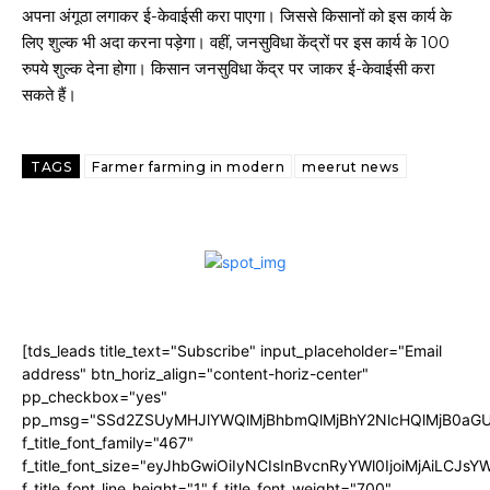
अपना अंगूठा लगाकर ई-केवाईसी करा पाएगा। जिससे किसानों को इस कार्य के
लिए शुल्क भी अदा करना पड़ेगा। वहीं, जनसुविधा केंद्रों पर इस कार्य के 100
रुपये शुल्क देना होगा। किसान जनसुविधा केंद्र पर जाकर ई-केवाईसी करा
सकते हैं।
TAGS
Farmer farming in modern
meerut news
[tds_leads title_text="Subscribe" input_placeholder="Email
address" btn_horiz_align="content-horiz-center"
pp_checkbox="yes"
pp_msg="SSd2ZSUyMHJlYWQlMjBhbmQlMjBhY2NlcHQlMjB0aGU
f_title_font_family="467"
f_title_font_size="eyJhbGwiOiIyNCIsInBvcnRyYWl0IjoiMjAiLCJs
f_title_font_line_height="1" f_title_font_weight="700"