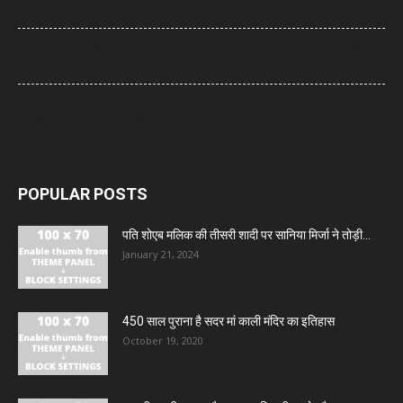
महादेव की कृपा से दूर होंगे जीवन के कष्ट
UP News: ‘आ रहे भगवाधारी…’ पोस्ट वायरल होते ही मथुरा में अलर्ट, शाही ईदगाह पर
बढ़ाई गई सुरक्षा
UP News: आरक्षण के मुद्दे पर मायावती का RSS और सरकार पर निशाना, कहा-
सामाजिक न्याय से न हो खिलवाड़
POPULAR POSTS
पति शोएब मलिक की तीसरी शादी पर सानिया मिर्जा ने तोड़ी...
January 21, 2024
450 साल पुराना है सदर मां काली मंदिर का इतिहास
October 19, 2020