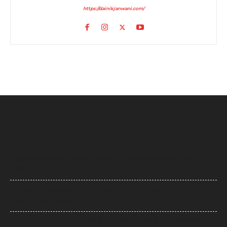
https://dainikjanwani.com/
Maharashta News: बारामती में फिर हादसे का शिकार हुआ प्रशिक्षण विमान, सभी
सुरक्षित
AI Flight Turbulence: AI-2379 टर्बुलेंस केस में नया मोड़, क्या डोप टेस्ट में
पॉजिटिव मिला एक पायलट?
Sawan Somwar 2026: सावन के दूसरे सोमवार पर करें शिव रुद्राष्टकम का पाठ,