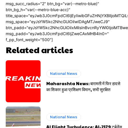
msg_succ_radius="2" btn_bg="var(--metro-blue)"
btn_bg_h="var(--metro-blue-acc)"
title_space="eyJwb3J0cmFpdCI6IjEyIiwibGFuZHNjYXBlIjoiMTQi
msg_space="eyJsYW5kc2NhcGUiOiIwIDAgMTJweCJ9"
btn_padd="eyJsYW5kc2NhcGUiOiIxMiIsInBvcnRyYWl0IjoiMTBw
msg_padd="eyJwb3J0cmFpdCI6IjZweCAxMHB4In0="
f_pp_font_weight="500"]
Related articles
National News
Maharashta News: बारामती में फिर हादसे
का शिकार हुआ प्रशिक्षण विमान, सभी सुरक्षित
National News
AI Flight Turbulence: AI-2379 टर्बुलेंस