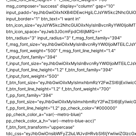
msg_composer="success" display="column" gap="10"
input_padd="eyJhbGwiOiIxNXB4IDEwcHgiLCJsYW5kc2NhcGUiO
input_border="1" btn_text="I want in"
btn_icon_size="eyJsYW5kc2NhcGUiOiIxNyIsInBvcnRyYWl0IjoiMT
btn_icon_space="eyJwb3J0cmFpdCI6IjMifQ=="
btn_radius="3" input_radius="3" f_msg_font_family="394"
f_msg_font_size="eyJhbGwiOiIxMyIsInBvcnRyYWl0IjoiMTEiLCJ
f_msg_font_weight="500" f_msg_font_line_height="1.4"
f_input_font_family="394"
f_input_font_size="eyJhbGwiOiIxMyIsInBvcnRyYWl0IjoiMTEiLC
f_input_font_line_height="1.2" f_btn_font_family="394"
f_input_font_weight="500"
f_btn_font_size="eyJhbGwiOiIxMyIsImxhbmRzY2FwZSI6IjExIiw
f_btn_font_line_height="1.2" f_btn_font_weight="700"
f_pp_font_family="394"
f_pp_font_size="eyJhbGwiOiIxMyIsImxhbmRzY2FwZSI6IjEyIiwi
f_pp_font_line_height="1.2" pp_check_color="#000000"
pp_check_color_a="var(--metro-blue)"
pp_check_color_a_h="var(--metro-blue-acc)"
f_btn_font_transform="uppercase"
tdc_css="eyJhbGwiOnsibWFyZ2luLWJvdHRvbSI6IjYwIiwiZGlz