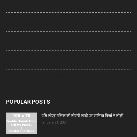
की मौत
UP News: लखनऊ-कानपुर एक्सप्रेसवे पर सियासी घमासान, सड़क धंसने और मरम्मत
के वीडियो पर अखिलेश का योगी सरकार पर हमला
Arvind Kejriwal: इंस्टाग्राम अकाउंट बैन होने का दावा, केजरीवाल बोले- पीएम मोदी
के आगे झुका Meta
Bombay High Court: यौन उत्पीड़न मामले में हाईकोर्ट ने पलटा फैसला, तरुण
तेजपाल दोषी करार
Gold- Silver Price: सोना हुआ और महंगा, चांदी ने भी दिखाई मजबूती
POPULAR POSTS
पति शोएब मलिक की तीसरी शादी पर सानिया मिर्जा ने तोड़ी...
January 21, 2024