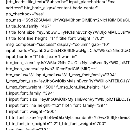
[tds_leads title_text="Subscribe" input_placeholder="Email
address" btn_horiz_align="content-horiz-center"
pp_checkbox="yes"
pp_msg="SSd2ZSUyMHJlYWQlMjBhbmQlMjBhY2NlcHQlMjB0aGU
f_title_font_family="467"
f_title_font_size="eyJhbGwiOiIyNCIsInBvcnRyYWl0IjoiMjAiLCJs
f_title_font_line_height="1" f_title_font_weight="700"
msg_composer="success" display="column" gap="10"
input_padd="eyJhbGwiOiIxNXB4IDEwcHgiLCJsYW5kc2NhcGUiO
input_border="1" btn_text="I want in"
btn_icon_size="eyJsYW5kc2NhcGUiOiIxNyIsInBvcnRyYWl0IjoiMT
btn_icon_space="eyJwb3J0cmFpdCI6IjMifQ=="
btn_radius="3" input_radius="3" f_msg_font_family="394"
f_msg_font_size="eyJhbGwiOiIxMyIsInBvcnRyYWl0IjoiMTEiLCJ
f_msg_font_weight="500" f_msg_font_line_height="1.4"
f_input_font_family="394"
f_input_font_size="eyJhbGwiOiIxMyIsInBvcnRyYWl0IjoiMTEiLC
f_input_font_line_height="1.2" f_btn_font_family="394"
f_input_font_weight="500"
f_btn_font_size="eyJhbGwiOiIxMyIsImxhbmRzY2FwZSI6IjExIiw
f_btn_font_line_height="1.2" f_btn_font_weight="700"
f_pp_font_family="394"