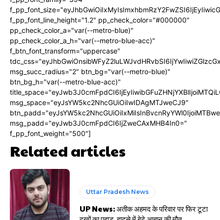
f_pp_font_size="eyJhbGwiOiIxMyIsImxhbmRzY2FwZSI6IjEyIiwi
f_pp_font_line_height="1.2" pp_check_color="#000000"
pp_check_color_a="var(--metro-blue)"
pp_check_color_a_h="var(--metro-blue-acc)"
f_btn_font_transform="uppercase"
tdc_css="eyJhbGwiOnsibWFyZ2luLWJvdHRvbSI6IjYwIiwiZGlz
msg_succ_radius="2" btn_bg="var(--metro-blue)"
btn_bg_h="var(--metro-blue-acc)"
title_space="eyJwb3J0cmFpdCI6IjEyIiwibGFuZHNjYXBlIjoiMTQi
msg_space="eyJsYW5kc2NhcGUiOiIwIDAgMTJweCJ9"
btn_padd="eyJsYW5kc2NhcGUiOiIxMiIsInBvcnRyYWl0IjoiMTBw
msg_padd="eyJwb3J0cmFpdCI6IjZweCAxMHB4In0="
f_pp_font_weight="500"]
Related articles
Uttar Pradesh News
UP News: अतीक अहमद के परिवार पर फिर टूटा
दुखों का पहाड़, हादसे में बेटे आबान की मौत