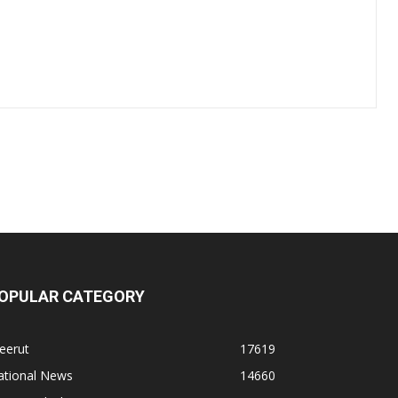
OPULAR CATEGORY
eerut
17619
ational News
14660