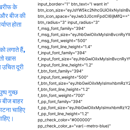
input_border="1" btn_text="I want in"
 खरीफ के
btn_icon_size="eyJsYW5kc2NhcGUiOiIxNyIsInB
ं और बीज की
btn_icon_space="eyJwb3J0cmFpdCI6IjMifQ=="
याप्त होता
btn_radius="3" input_radius="3"
f_msg_font_family="394"
f_msg_font_size="eyJhbGwiOiIxMyIsInBvcnRyY
f_msg_font_weight="500"
f_msg_font_line_height="1.4"
ो लगाते हैं,
f_input_font_family="394"
 तो खास
f_input_font_size="eyJhbGwiOiIxMyIsInBvcnRy
ो उचित दूरी
f_input_font_line_height="1.2"
f_btn_font_family="394"
f_input_font_weight="500"
f_btn_font_size="eyJhbGwiOiIxMyIsImxhbmRzY
f_btn_font_line_height="1.2"
ष्प गुच्छ
f_btn_font_weight="700"
के बीज बाहर
f_pp_font_family="394"
काटना चाहिए
f_pp_font_size="eyJhbGwiOiIxMyIsImxhbmRzY2
f_pp_font_line_height="1.2"
 चाहिए।
pp_check_color="#000000"
pp_check_color_a="var(--metro-blue)"