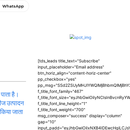
WhatsApp
[tds_leads title_text="Subscribe"
input_placeholder="Email address"
btn_horiz_align="content-horiz-center"
pp_checkbox="yes"
pp_msg="SSd2ZSUyMHJlYWQlMjBhbmQlMjBhY2
f_title_font_family="467"
 पाता है।
f_title_font_size="eyJhbGwiOiIyNCIsInBvcnRyY
बीज उत्पादन
f_title_font_line_height="1"
 किया जाता
f_title_font_weight="700"
msg_composer="success" display="column"
gap="10"
input_padd="eyJhbGwiOiIxNXB4IDEwcHgiLCJ