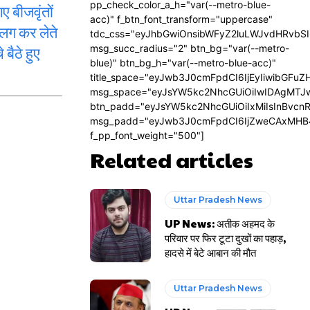
pp_check_color_a_h="var(--metro-blue-
 बीजवृंतों
acc)" f_btn_font_transform="uppercase"
अलग कर लेते
tdc_css="eyJhbGwiOnsibWFyZ2luLWJvdHRvbS
बैठे हुए
msg_succ_radius="2" btn_bg="var(--metro-
blue)" btn_bg_h="var(--metro-blue-acc)"
title_space="eyJwb3J0cmFpdCI6IjEyIiwibGFuZ
msg_space="eyJsYW5kc2NhcGUiOiIwIDAgMTJ
btn_padd="eyJsYW5kc2NhcGUiOiIxMiIsInBvcn
msg_padd="eyJwb3J0cmFpdCI6IjZweCAxMHB
f_pp_font_weight="500"]
Related articles
Uttar Pradesh News
UP News: अतीक अहमद के
परिवार पर फिर टूटा दुखों का पहाड़,
हादसे में बेटे आबान की मौत
Uttar Pradesh News