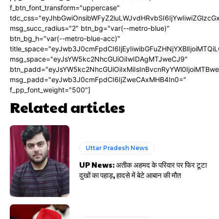
f_btn_font_transform="uppercase"
tdc_css="eyJhbGwiOnsibWFyZ2luLWJvdHRvbSI6IjYwIiwiZGlz
msg_succ_radius="2" btn_bg="var(--metro-blue)"
btn_bg_h="var(--metro-blue-acc)"
title_space="eyJwb3J0cmFpdCI6IjEyIiwibGFuZHNjYXBlIjoiMTQi
msg_space="eyJsYW5kc2NhcGUiOiIwIDAgMTJweCJ9"
btn_padd="eyJsYW5kc2NhcGUiOiIxMiIsInBvcnRyYWl0IjoiMTBw
msg_padd="eyJwb3J0cmFpdCI6IjZweCAxMHB4In0="
f_pp_font_weight="500"]
Related articles
Uttar Pradesh News
UP News: अतीक अहमद के परिवार पर फिर टूटा
दुखों का पहाड़, हादसे में बेटे आबान की मौत