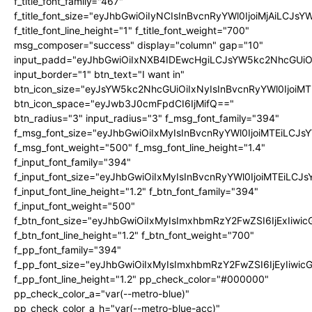
f_title_font_family="467"
f_title_font_size="eyJhbGwiOiIyNCIsInBvcnRyYWl0IjoiMjAiLCJs
f_title_font_line_height="1" f_title_font_weight="700"
msg_composer="success" display="column" gap="10"
input_padd="eyJhbGwiOiIxNXB4IDEwcHgiLCJsYW5kc2NhcGUiO
input_border="1" btn_text="I want in"
btn_icon_size="eyJsYW5kc2NhcGUiOiIxNyIsInBvcnRyYWl0IjoiMT
btn_icon_space="eyJwb3J0cmFpdCI6IjMifQ=="
btn_radius="3" input_radius="3" f_msg_font_family="394"
f_msg_font_size="eyJhbGwiOiIxMyIsInBvcnRyYWl0IjoiMTEiLCJ
f_msg_font_weight="500" f_msg_font_line_height="1.4"
f_input_font_family="394"
f_input_font_size="eyJhbGwiOiIxMyIsInBvcnRyYWl0IjoiMTEiLC
f_input_font_line_height="1.2" f_btn_font_family="394"
f_input_font_weight="500"
f_btn_font_size="eyJhbGwiOiIxMyIsImxhbmRzY2FwZSI6IjExIiw
f_btn_font_line_height="1.2" f_btn_font_weight="700"
f_pp_font_family="394"
f_pp_font_size="eyJhbGwiOiIxMyIsImxhbmRzY2FwZSI6IjEyIiwi
f_pp_font_line_height="1.2" pp_check_color="#000000"
pp_check_color_a="var(--metro-blue)"
pp_check_color_a_h="var(--metro-blue-acc)"