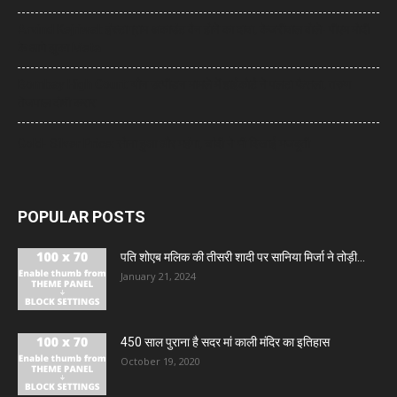
Arvind Kejriwal: इंस्टाग्राम अकाउंट बैन होने का दावा, केजरीवाल बोले- पीएम मोदी
के आगे झुका Meta
Bombay High Court: यौन उत्पीड़न मामले में हाईकोर्ट ने पलटा फैसला, तरुण
तेजपाल दोषी करार
Gold- Silver Price: सोना हुआ और महंगा, चांदी ने भी दिखाई मजबूती
POPULAR POSTS
पति शोएब मलिक की तीसरी शादी पर सानिया मिर्जा ने तोड़ी...
January 21, 2024
450 साल पुराना है सदर मां काली मंदिर का इतिहास
October 19, 2020