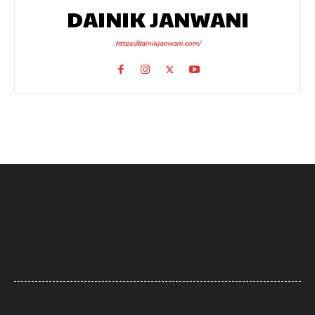
DAINIK JANWANI
https://dainikjanwani.com/
UP News: अतीक अहमद के परिवार पर फिर टूटा दुखों का पहाड़, हादसे में बेटे आबान
की मौत
UP News: लखनऊ-कानपुर एक्सप्रेसवे पर सियासी घमासान, सड़क धंसने और मरम्मत
के वीडियो पर अखिलेश का योगी सरकार पर हमला