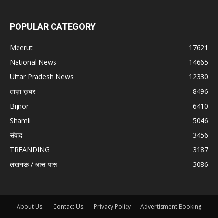
POPULAR CATEGORY
Meerut
17621
National News
14665
Uttar Pradesh News
12330
ताज़ा ख़बर
8496
Bijnor
6410
Shamli
5046
संवाद
3456
TREANDING
3187
लखनऊ / आस-पास
3086
About Us.
Contact Us.
Privacy Policy
Advertisment Booking