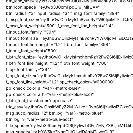
btn_icon_size="eyJsYW5kc2NhcGUiOiIxNyIsInBvcnRyYWl0IjoiMT
btn_icon_space="eyJwb3J0cmFpdCI6IjMifQ=="
btn_radius="3" input_radius="3" f_msg_font_family="394"
f_msg_font_size="eyJhbGwiOiIxMyIsInBvcnRyYWl0IjoiMTEiLCJ
f_msg_font_weight="500" f_msg_font_line_height="1.4"
f_input_font_family="394"
f_input_font_size="eyJhbGwiOiIxMyIsInBvcnRyYWl0IjoiMTEiLC
f_input_font_line_height="1.2" f_btn_font_family="394"
f_input_font_weight="500"
f_btn_font_size="eyJhbGwiOiIxMyIsImxhbmRzY2FwZSI6IjExIiw
f_btn_font_line_height="1.2" f_btn_font_weight="700"
f_pp_font_family="394"
f_pp_font_size="eyJhbGwiOiIxMyIsImxhbmRzY2FwZSI6IjEyIiwi
f_pp_font_line_height="1.2" pp_check_color="#000000"
pp_check_color_a="var(--metro-blue)"
pp_check_color_a_h="var(--metro-blue-acc)"
f_btn_font_transform="uppercase"
tdc_css="eyJhbGwiOnsibWFyZ2luLWJvdHRvbSI6IjYwIiwiZGlz
msg_succ_radius="2" btn_bg="var(--metro-blue)"
btn_bg_h="var(--metro-blue-acc)"
title_space="eyJwb3J0cmFpdCI6IjEyIiwibGFuZHNjYXBlIjoiMTQi
msg_space="eyJsYW5kc2NhcGUiOiIwIDAgMTJweCJ9"