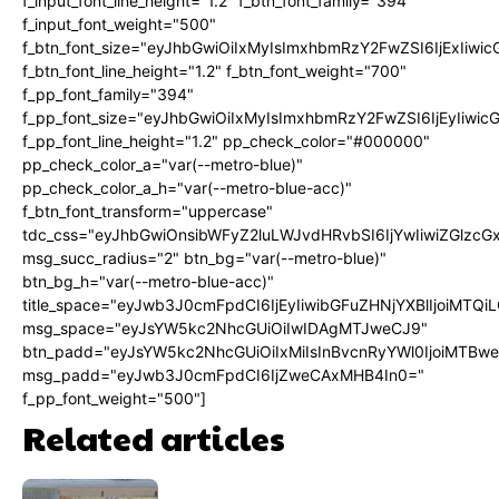
f_input_font_line_height="1.2" f_btn_font_family="394"
f_input_font_weight="500"
f_btn_font_size="eyJhbGwiOiIxMyIsImxhbmRzY2FwZSI6IjExIiw
f_btn_font_line_height="1.2" f_btn_font_weight="700"
f_pp_font_family="394"
f_pp_font_size="eyJhbGwiOiIxMyIsImxhbmRzY2FwZSI6IjEyIiwi
f_pp_font_line_height="1.2" pp_check_color="#000000"
pp_check_color_a="var(--metro-blue)"
pp_check_color_a_h="var(--metro-blue-acc)"
f_btn_font_transform="uppercase"
tdc_css="eyJhbGwiOnsibWFyZ2luLWJvdHRvbSI6IjYwIiwiZGlz
msg_succ_radius="2" btn_bg="var(--metro-blue)"
btn_bg_h="var(--metro-blue-acc)"
title_space="eyJwb3J0cmFpdCI6IjEyIiwibGFuZHNjYXBlIjoiMTQi
msg_space="eyJsYW5kc2NhcGUiOiIwIDAgMTJweCJ9"
btn_padd="eyJsYW5kc2NhcGUiOiIxMiIsInBvcnRyYWl0IjoiMTBw
msg_padd="eyJwb3J0cmFpdCI6IjZweCAxMHB4In0="
f_pp_font_weight="500"]
Related articles