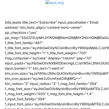
[tds_leads title_text="Subscribe" input_placeholder="Email
address" btn_horiz_align="content-horiz-center"
pp_checkbox="yes"
pp_msg="SSd2ZSUyMHJlYWQlMjBhbmQlMjBhY2NlcHQlMjB0aGU
f_title_font_family="467"
f_title_font_size="eyJhbGwiOiIyNCIsInBvcnRyYWl0IjoiMjAiLCJs
f_title_font_line_height="1" f_title_font_weight="700"
msg_composer="success" display="column" gap="10"
input_padd="eyJhbGwiOiIxNXB4IDEwcHgiLCJsYW5kc2NhcGUiO
input_border="1" btn_text="I want in"
btn_icon_size="eyJsYW5kc2NhcGUiOiIxNyIsInBvcnRyYWl0IjoiMT
btn_icon_space="eyJwb3J0cmFpdCI6IjMifQ=="
btn_radius="3" input_radius="3" f_msg_font_family="394"
f_msg_font_size="eyJhbGwiOiIxMyIsInBvcnRyYWl0IjoiMTEiLCJ
f_msg_font_weight="500" f_msg_font_line_height="1.4"
f_input_font_family="394"
f_input_font_size="eyJhbGwiOiIxMyIsInBvcnRyYWl0IjoiMTEiLC