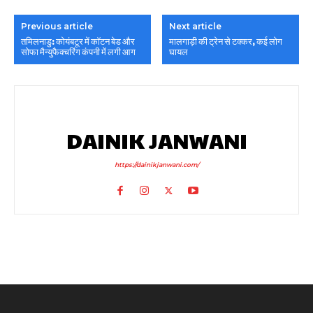
Previous article
Next article
तमिलनाडु: कोयंबटूर में कॉटन बेड और
मालगाड़ी की ट्रेन से टक्कर, कई लोग
सोफा मैन्युफैक्चरिंग कंपनी में लगी आग
घायल
DAINIK JANWANI
https://dainikjanwani.com/