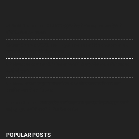
AI Flight Turbulence: AI-2379 टर्बुलेंस केस में नया मोड़, क्या डोप टेस्ट में
पॉजिटिव मिला एक पायलट?
Sawan Somwar 2026: सावन के दूसरे सोमवार पर करें शिव रुद्राष्टकम का पाठ,
महादेव की कृपा से दूर होंगे जीवन के कष्ट
UP News: ‘आ रहे भगवाधारी…’ पोस्ट वायरल होते ही मथुरा में अलर्ट, शाही ईदगाह पर
बढ़ाई गई सुरक्षा
UP News: आरक्षण के मुद्दे पर मायावती का RSS और सरकार पर निशाना, कहा-
सामाजिक न्याय से न हो खिलवाड़
Charlie Chauhan: टीवी एक्ट्रेस चार्ली चौहान बनीं रामनदीप सिंह की दुल्हन, सामने
आईं खूबसूरत तस्वीरें, सादगी ने जीता फैंस का दिल
POPULAR POSTS