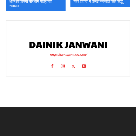
आज हो जाएगा चारधाम यात्रा का
फिर विवादों में उलझे नवजोत सिंह सिद्धू
समापन
DAINIK JANWANI
https://dainikjanwani.com/