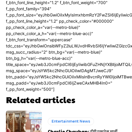
f_btn_font_line_height="1.2" f_btn_font_weight="700"
f_pp_font_family="394"
f_pp_font_size="eyJhbGwiOiIxMyIsImxhbmRzY2FwZSI6IjEyIiwi
f_pp_font_line_height="1.2" pp_check_color="#000000"
pp_check_color_a="var(--metro-blue)"
pp_check_color_a_h="var(--metro-blue-acc)"
f_btn_font_transform="uppercase"
tdc_css="eyJhbGwiOnsibWFyZ2luLWJvdHRvbSI6IjYwIiwiZGlz
msg_succ_radius="2" btn_bg="var(--metro-blue)"
btn_bg_h="var(--metro-blue-acc)"
title_space="eyJwb3J0cmFpdCI6IjEyIiwibGFuZHNjYXBlIjoiMTQi
msg_space="eyJsYW5kc2NhcGUiOiIwIDAgMTJweCJ9"
btn_padd="eyJsYW5kc2NhcGUiOiIxMiIsInBvcnRyYWl0IjoiMTBw
msg_padd="eyJwb3J0cmFpdCI6IjZweCAxMHB4In0="
f_pp_font_weight="500"]
Related articles
Entertainment News
Charlie Chauhan: टीवी एक्ट्रेस चार्ली