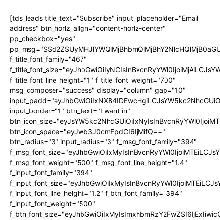
[tds_leads title_text="Subscribe" input_placeholder="Email
address" btn_horiz_align="content-horiz-center"
pp_checkbox="yes"
pp_msg="SSd2ZSUyMHJlYWQlMjBhbmQlMjBhY2NlcHQlMjB0aGU
f_title_font_family="467"
f_title_font_size="eyJhbGwiOiIyNCIsInBvcnRyYWl0IjoiMjAiLCJs
f_title_font_line_height="1" f_title_font_weight="700"
msg_composer="success" display="column" gap="10"
input_padd="eyJhbGwiOiIxNXB4IDEwcHgiLCJsYW5kc2NhcGUiO
input_border="1" btn_text="I want in"
btn_icon_size="eyJsYW5kc2NhcGUiOiIxNyIsInBvcnRyYWl0IjoiMT
btn_icon_space="eyJwb3J0cmFpdCI6IjMifQ=="
btn_radius="3" input_radius="3" f_msg_font_family="394"
f_msg_font_size="eyJhbGwiOiIxMyIsInBvcnRyYWl0IjoiMTEiLCJ
f_msg_font_weight="500" f_msg_font_line_height="1.4"
f_input_font_family="394"
f_input_font_size="eyJhbGwiOiIxMyIsInBvcnRyYWl0IjoiMTEiLC
f_input_font_line_height="1.2" f_btn_font_family="394"
f_input_font_weight="500"
f_btn_font_size="eyJhbGwiOiIxMyIsImxhbmRzY2FwZSI6IjExIiw