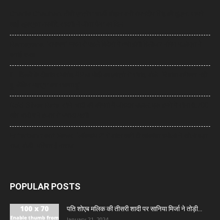
Charlie Chauhan: टीवी एक्ट्रेस चार्ली चौहान बनीं रामनदीप सिंह की दुल्हन, सामने
आईं खूबसूरत तस्वीरें, सादगी ने जीता फैंस का दिल
Ramayana: ‘रामायण’ भारत से पहले विदेशों में क्यों होगी रिलीज? नमित मल्होत्रा ने
बताई वजह
IIT दिल्ली के दीक्षांत समारोह में PM मोदी का छात्रों से संवाद, बोले- ‘मैं बाबा बागेश्वर नहीं
हूं, लेकिन महसूस कर सकता हूं’
Gold-Silver Rate: सोने-चांदी की कीमतों में जोरदार उछाल, एक हफ्ते में सोना ₹6,700
और चांदी ₹13 हजार से ज्यादा महंगी
Entertainment News: ‘लॉकअप 2’ से बाहर आते ही आकांक्षा चमोला ने खोला बड़ा
राज, बोलीं- परिवार है नाराज
POPULAR POSTS
पति शोएब मलिक की तीसरी शादी पर सानिया मिर्जा ने तोड़ी...
January 21, 2024