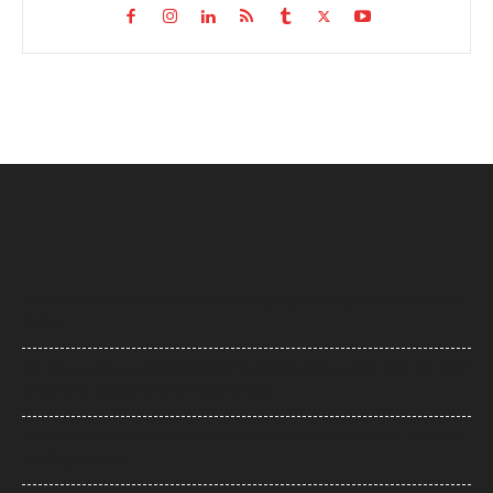
UP News: अतीक अहमद के परिवार पर फिर टूटा दुखों का पहाड़, हादसे में बेटे आबान
की मौत
UP News: लखनऊ-कानपुर एक्सप्रेसवे पर सियासी घमासान, सड़क धंसने और मरम्मत
के वीडियो पर अखिलेश का योगी सरकार पर हमला
Arvind Kejriwal: इंस्टाग्राम अकाउंट बैन होने का दावा, केजरीवाल बोले- पीएम मोदी
के आगे झुका Meta