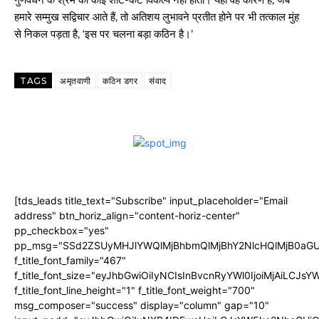
हमारे सम्मुख सद्विचार आते हैं, तो अतिशय लुभावने प्रतीत होने पर भी तत्काल मुंह
से निकल पड़ता है, ‘इस पर चलना बड़ा कठिन है।’
TAGS
अमृतवाणी
कठिन डगर
संवाद
[tds_leads title_text="Subscribe" input_placeholder="Email
address" btn_horiz_align="content-horiz-center"
pp_checkbox="yes"
pp_msg="SSd2ZSUyMHJlYWQlMjBhbmQlMjBhY2NlcHQlMjB0aGU
f_title_font_family="467"
f_title_font_size="eyJhbGwiOiIyNCIsInBvcnRyYWl0IjoiMjAiLCJs
f_title_font_line_height="1" f_title_font_weight="700"
msg_composer="success" display="column" gap="10"