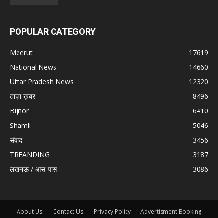
POPULAR CATEGORY
Meerut
17619
National News
14660
Uttar Pradesh News
12320
ताज़ा ख़बर
8496
Bijnor
6410
Shamli
5046
संवाद
3456
TREANDING
3187
लखनऊ / आस-पास
3086
About Us.
Contact Us.
Privacy Policy
Advertisment Booking