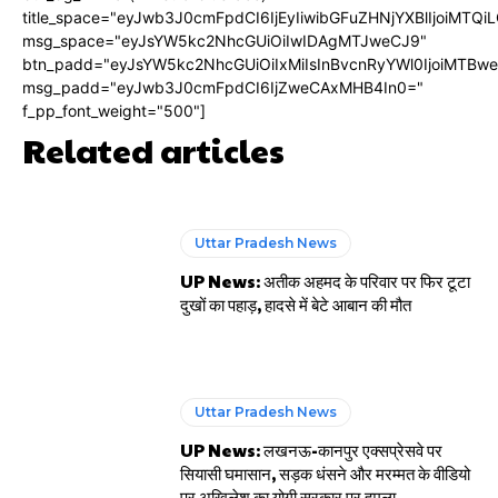
title_space="eyJwb3J0cmFpdCI6IjEyIiwibGFuZHNjYXBlIjoiMTQi
msg_space="eyJsYW5kc2NhcGUiOiIwIDAgMTJweCJ9"
btn_padd="eyJsYW5kc2NhcGUiOiIxMiIsInBvcnRyYWl0IjoiMTBw
msg_padd="eyJwb3J0cmFpdCI6IjZweCAxMHB4In0="
f_pp_font_weight="500"]
Related articles
Uttar Pradesh News
UP News: अतीक अहमद के परिवार पर फिर टूटा
दुखों का पहाड़, हादसे में बेटे आबान की मौत
Uttar Pradesh News
UP News: लखनऊ-कानपुर एक्सप्रेसवे पर
सियासी घमासान, सड़क धंसने और मरम्मत के वीडियो
पर अखिलेश का योगी सरकार पर हमला