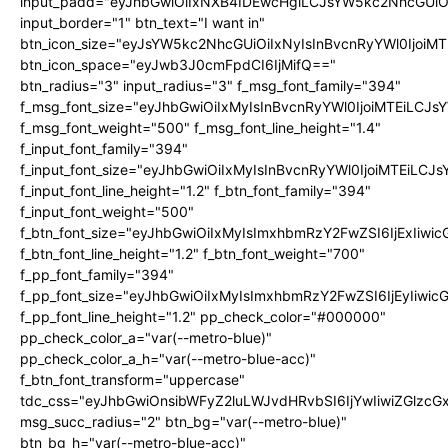
input_padd="eyJhbGwiOiIxNXB4IDEwcHgiLCJsYW5kc2NhcGUiO
input_border="1" btn_text="I want in"
btn_icon_size="eyJsYW5kc2NhcGUiOiIxNyIsInBvcnRyYWl0IjoiMT
btn_icon_space="eyJwb3J0cmFpdCI6IjMifQ=="
btn_radius="3" input_radius="3" f_msg_font_family="394"
f_msg_font_size="eyJhbGwiOiIxMyIsInBvcnRyYWl0IjoiMTEiLCJ
f_msg_font_weight="500" f_msg_font_line_height="1.4"
f_input_font_family="394"
f_input_font_size="eyJhbGwiOiIxMyIsInBvcnRyYWl0IjoiMTEiLC
f_input_font_line_height="1.2" f_btn_font_family="394"
f_input_font_weight="500"
f_btn_font_size="eyJhbGwiOiIxMyIsImxhbmRzY2FwZSI6IjExIiw
f_btn_font_line_height="1.2" f_btn_font_weight="700"
f_pp_font_family="394"
f_pp_font_size="eyJhbGwiOiIxMyIsImxhbmRzY2FwZSI6IjEyIiwi
f_pp_font_line_height="1.2" pp_check_color="#000000"
pp_check_color_a="var(--metro-blue)"
pp_check_color_a_h="var(--metro-blue-acc)"
f_btn_font_transform="uppercase"
tdc_css="eyJhbGwiOnsibWFyZ2luLWJvdHRvbSI6IjYwIiwiZGlz
msg_succ_radius="2" btn_bg="var(--metro-blue)"
btn_bg_h="var(--metro-blue-acc)"