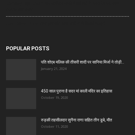
Bombay High Court: यौन उत्पीड़न मामले में हाईकोर्ट ने पलटा फैसला, तरुण
तेजपाल दोषी करार
Gold- Silver Price: सोना हुआ और महंगा, चांदी ने भी दिखाई मजबूती
POPULAR POSTS
पति शोएब मलिक की तीसरी शादी पर सानिया मिर्जा ने तोड़ी...
January 21, 2024
450 साल पुराना है सदर मां काली मंदिर का इतिहास
October 19, 2020
रुड़की तहसीलदार सुनैना राणा सहित तीन डूबे, मौत
October 11, 2020