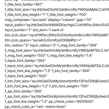
f_title_font_family="467"
f_title_font_size="eyJhbGwiOiIyNCIsInBvcnRyYWl0IjoiMjAiLCJs
f_title_font_line_height="1" f_title_font_weight="700"
msg_composer="success" display="column" gap="10"
input_padd="eyJhbGwiOiIxNXB4IDEwcHgiLCJsYW5kc2NhcGUiO
input_border="1" btn_text="I want in"
btn_icon_size="eyJsYW5kc2NhcGUiOiIxNyIsInBvcnRyYWl0IjoiMT
btn_icon_space="eyJwb3J0cmFpdCI6IjMifQ=="
btn_radius="3" input_radius="3" f_msg_font_family="394"
f_msg_font_size="eyJhbGwiOiIxMyIsInBvcnRyYWl0IjoiMTEiLCJ
f_msg_font_weight="500" f_msg_font_line_height="1.4"
f_input_font_family="394"
f_input_font_size="eyJhbGwiOiIxMyIsInBvcnRyYWl0IjoiMTEiLC
f_input_font_line_height="1.2" f_btn_font_family="394"
f_input_font_weight="500"
f_btn_font_size="eyJhbGwiOiIxMyIsImxhbmRzY2FwZSI6IjExIiw
f_btn_font_line_height="1.2" f_btn_font_weight="700"
f_pp_font_family="394"
f_pp_font_size="eyJhbGwiOiIxMyIsImxhbmRzY2FwZSI6IjEyIiwi
f_pp_font_line_height="1.2" pp_check_color="#000000"
pp_check_color_a="var(--metro-blue)"