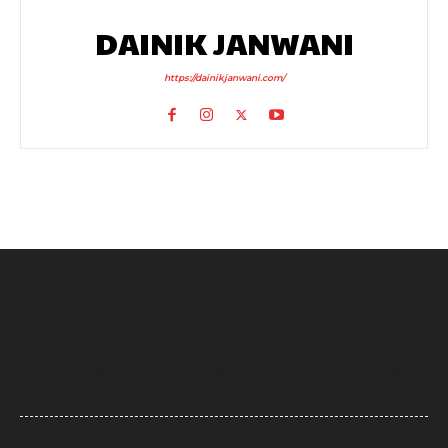
DAINIK JANWANI
https://dainikjanwani.com/
UP News: अतीक अहमद के परिवार पर फिर टूटा दुखों का पहाड़, हादसे में बेटे आबान
की मौत
UP News: लखनऊ-कानपुर एक्सप्रेसवे पर सियासी घमासान, सड़क धंसने और मरम्मत