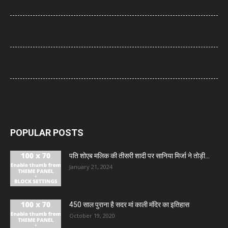
के वीडियो पर अखिलेश का योगी सरकार पर हमला
Arvind Kejriwal: इंस्टाग्राम अकाउंट बैन होने का दावा, केजरीवाल बोले- पीएम मोदी
के आगे झुका Meta
Bombay High Court: यौन उत्पीड़न मामले में हाईकोर्ट ने पलटा फैसला, तरुण
तेजपाल दोषी करार
Gold- Silver Price: सोना हुआ और महंगा, चांदी ने भी दिखाई मजबूती
POPULAR POSTS
पति शोएब मलिक की तीसरी शादी पर सानिया मिर्जा ने तोड़ी...
January 21, 2024
450 साल पुराना है सदर मां काली मंदिर का इतिहास
October 19, 2020