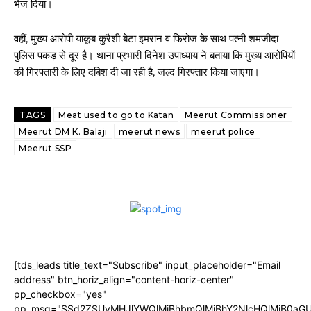
भेज दिया।
वहीं, मुख्य आरोपी याकूब कुरैशी बेटा इमरान व फिरोज के साथ पत्नी शमजीदा
पुलिस पकड़ से दूर है। थाना प्रभारी दिनेश उपाध्याय ने बताया कि मुख्य आरोपियों
की गिरफ्तारी के लिए दबिश दी जा रही है, जल्द गिरफ्तार किया जाएगा।
TAGS
Meat used to go to Katan
Meerut Commissioner
Meerut DM K. Balaji
meerut news
meerut police
Meerut SSP
[tds_leads title_text="Subscribe" input_placeholder="Email
address" btn_horiz_align="content-horiz-center"
pp_checkbox="yes"
pp_msg="SSd2ZSUyMHJlYWQlMjBhbmQlMjBhY2NlcHQlMjB0aGU