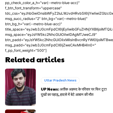
pp_check_color_a_h="var(--metro-blue-acc)"
f_btn_font_transform="uppercase"
tdc_css="eyJhbGwiOnsibWFyZ2luLWJvdHRvbSI6IjYwIiwiZGlz
msg_succ_radius="2" btn_bg="var(--metro-blue)"
btn_bg_h="var(--metro-blue-acc)"
title_space="eyJwb3J0cmFpdCI6IjEyIiwibGFuZHNjYXBlIjoiMTQi
msg_space="eyJsYW5kc2NhcGUiOiIwIDAgMTJweCJ9"
btn_padd="eyJsYW5kc2NhcGUiOiIxMiIsInBvcnRyYWl0IjoiMTBw
msg_padd="eyJwb3J0cmFpdCI6IjZweCAxMHB4In0="
f_pp_font_weight="500"]
Related articles
Uttar Pradesh News
UP News: अतीक अहमद के परिवार पर फिर टूटा
दुखों का पहाड़, हादसे में बेटे आबान की मौत