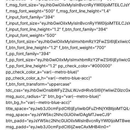
f_msg_font_size="eyJhbGwiOiIxMyIsInBvcnRyYWl0IjoiMTEiLCJ
f_msg_font_weight="500" f_msg_font_line_height="1.4"
f_input_font_family="394"
f_input_font_size="eyJhbGwiOiIxMyIsInBvcnRyYWl0IjoiMTEiLC
f_input_font_line_height="1.2" f_btn_font_family="394"
f_input_font_weight="500"
f_btn_font_size="eyJhbGwiOiIxMyIsImxhbmRzY2FwZSI6IjExIiw
f_btn_font_line_height="1.2" f_btn_font_weight="700"
f_pp_font_family="394"
f_pp_font_size="eyJhbGwiOiIxMyIsImxhbmRzY2FwZSI6IjEyIiwi
f_pp_font_line_height="1.2" pp_check_color="#000000"
pp_check_color_a="var(--metro-blue)"
pp_check_color_a_h="var(--metro-blue-acc)"
f_btn_font_transform="uppercase"
tdc_css="eyJhbGwiOnsibWFyZ2luLWJvdHRvbSI6IjYwIiwiZGlz
msg_succ_radius="2" btn_bg="var(--metro-blue)"
btn_bg_h="var(--metro-blue-acc)"
title_space="eyJwb3J0cmFpdCI6IjEyIiwibGFuZHNjYXBlIjoiMTQi
msg_space="eyJsYW5kc2NhcGUiOiIwIDAgMTJweCJ9"
btn_padd="eyJsYW5kc2NhcGUiOiIxMiIsInBvcnRyYWl0IjoiMTBw
msg_padd="eyJwb3J0cmFpdCI6IjZweCAxMHB4In0="