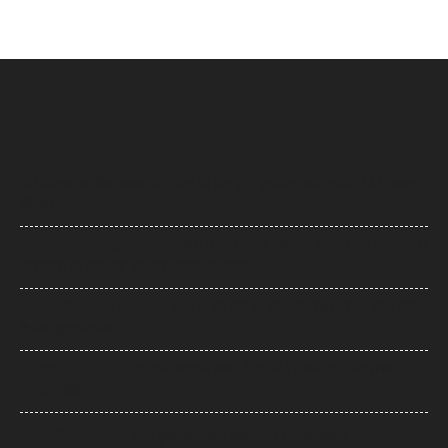
UP News: अतीक अहमद के परिवार पर फिर टूटा दुखों का पहाड़, हादसे में बेटे आबान
की मौत
UP News: लखनऊ-कानपुर एक्सप्रेसवे पर सियासी घमासान, सड़क धंसने और मरम्मत
के वीडियो पर अखिलेश का योगी सरकार पर हमला
Arvind Kejriwal: इंस्टाग्राम अकाउंट बैन होने का दावा, केजरीवाल बोले- पीएम मोदी
के आगे झुका Meta
Bombay High Court: यौन उत्पीड़न मामले में हाईकोर्ट ने पलटा फैसला, तरुण
तेजपाल दोषी करार
Gold- Silver Price: सोना हुआ और महंगा, चांदी ने भी दिखाई मजबूती