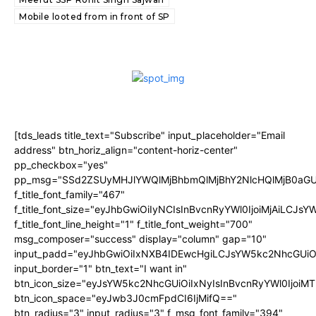
Mobile looted from in front of SP
[tds_leads title_text="Subscribe" input_placeholder="Email
address" btn_horiz_align="content-horiz-center"
pp_checkbox="yes"
pp_msg="SSd2ZSUyMHJlYWQlMjBhbmQlMjBhY2NlcHQlMjB0aGU
f_title_font_family="467"
f_title_font_size="eyJhbGwiOiIyNCIsInBvcnRyYWl0IjoiMjAiLCJs
f_title_font_line_height="1" f_title_font_weight="700"
msg_composer="success" display="column" gap="10"
input_padd="eyJhbGwiOiIxNXB4IDEwcHgiLCJsYW5kc2NhcGUiO
input_border="1" btn_text="I want in"
btn_icon_size="eyJsYW5kc2NhcGUiOiIxNyIsInBvcnRyYWl0IjoiMT
btn_icon_space="eyJwb3J0cmFpdCI6IjMifQ=="
btn_radius="3" input_radius="3" f_msg_font_family="394"