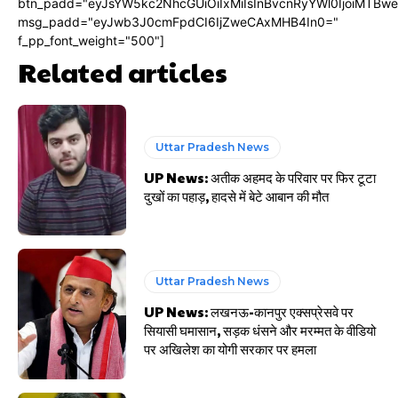
btn_padd="eyJsYW5kc2NhcGUiOiIxMiIsInBvcnRyYWl0IjoiMTBw
msg_padd="eyJwb3J0cmFpdCI6IjZweCAxMHB4In0="
f_pp_font_weight="500"]
Related articles
Uttar Pradesh News
UP News: अतीक अहमद के परिवार पर फिर टूटा
दुखों का पहाड़, हादसे में बेटे आबान की मौत
Uttar Pradesh News
UP News: लखनऊ-कानपुर एक्सप्रेसवे पर
सियासी घमासान, सड़क धंसने और मरम्मत के वीडियो
पर अखिलेश का योगी सरकार पर हमला