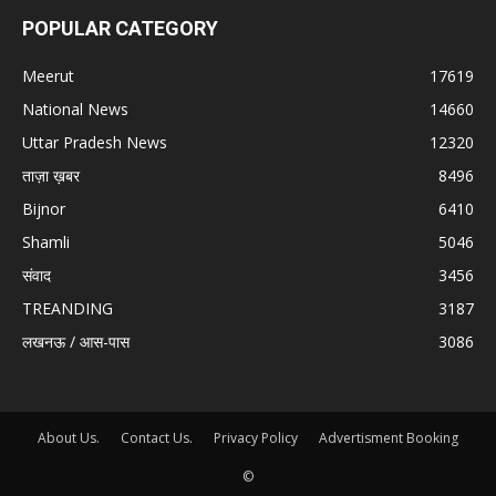
POPULAR CATEGORY
Meerut
17619
National News
14660
Uttar Pradesh News
12320
ताज़ा ख़बर
8496
Bijnor
6410
Shamli
5046
संवाद
3456
TREANDING
3187
लखनऊ / आस-पास
3086
About Us.
Contact Us.
Privacy Policy
Advertisment Booking
©