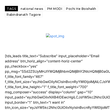
TAGS
national news
PM MODI
Pochi He Boishakh
Rabindranath Tagore
[tds_leads title_text="Subscribe" input_placeholder="Email
address" btn_horiz_align="content-horiz-center"
pp_checkbox="yes"
pp_msg="SSd2ZSUyMHJlYWQlMjBhbmQlMjBhY2NlcHQlMjB0aGU
f_title_font_family="467"
f_title_font_size="eyJhbGwiOiIyNCIsInBvcnRyYWl0IjoiMjAiLCJs
f_title_font_line_height="1" f_title_font_weight="700"
msg_composer="success" display="column" gap="10"
input_padd="eyJhbGwiOiIxNXB4IDEwcHgiLCJsYW5kc2NhcGUiO
input_border="1" btn_text="I want in"
btn_icon_size="eyJsYW5kc2NhcGUiOiIxNyIsInBvcnRyYWl0IjoiMT