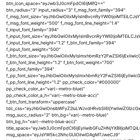
btn_icon_space="eyJwb3J0cmFpdCI6IjMifQ=="
btn_radius="3" input_radius="3" f_msg_font_family="394"
f_msg_font_size="eyJhbGwiOiIxMyIsInBvcnRyYWl0IjoiMTEiLCJ
f_msg_font_weight="500" f_msg_font_line_height="1.4"
f_input_font_family="394"
f_input_font_size="eyJhbGwiOiIxMyIsInBvcnRyYWl0IjoiMTEiLC
f_input_font_line_height="1.2" f_btn_font_family="394"
f_input_font_weight="500"
f_btn_font_size="eyJhbGwiOiIxMyIsImxhbmRzY2FwZSI6IjExIiw
f_btn_font_line_height="1.2" f_btn_font_weight="700"
f_pp_font_family="394"
f_pp_font_size="eyJhbGwiOiIxMyIsImxhbmRzY2FwZSI6IjEyIiwi
f_pp_font_line_height="1.2" pp_check_color="#000000"
pp_check_color_a="var(--metro-blue)"
pp_check_color_a_h="var(--metro-blue-acc)"
f_btn_font_transform="uppercase"
tdc_css="eyJhbGwiOnsibWFyZ2luLWJvdHRvbSI6IjYwIiwiZGlz
msg_succ_radius="2" btn_bg="var(--metro-blue)"
btn_bg_h="var(--metro-blue-acc)"
title_space="eyJwb3J0cmFpdCI6IjEyIiwibGFuZHNjYXBlIjoiMTQi
msg_space="eyJsYW5kc2NhcGUiOiIwIDAgMTJweCJ9"