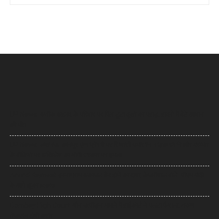
UP News: अतीक अहमद के परिवार पर फिर टूटा दुखों का पहाड़, हादसे में बेटे आबान
की मौत
UP News: लखनऊ-कानपुर एक्सप्रेसवे पर सियासी घमासान, सड़क धंसने और मरम्मत
के वीडियो पर अखिलेश का योगी सरकार पर हमला
Arvind Kejriwal: इंस्टाग्राम अकाउंट बैन होने का दावा, केजरीवाल बोले- पीएम मोदी
के आगे झुका Meta
Bombay High Court: यौन उत्पीड़न मामले में हाईकोर्ट ने पलटा फैसला, तरुण
तेजपाल दोषी करार