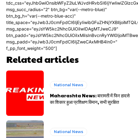
tdc_css="eyJhbGwiOnsibWFyZ2luLWJvdHRvbSI6IjYwIiwiZGlz
msg_succ_radius="2" btn_bg="var(--metro-blue)"
btn_bg_h="var(--metro-blue-acc)"
title_space="eyJwb3J0cmFpdCI6IjEyIiwibGFuZHNjYXBlIjoiMTQi
msg_space="eyJsYW5kc2NhcGUiOiIwIDAgMTJweCJ9"
btn_padd="eyJsYW5kc2NhcGUiOiIxMiIsInBvcnRyYWl0IjoiMTBw
msg_padd="eyJwb3J0cmFpdCI6IjZweCAxMHB4In0="
f_pp_font_weight="500"]
Related articles
National News
Maharashta News: बारामती में फिर हादसे
का शिकार हुआ प्रशिक्षण विमान, सभी सुरक्षित
National News