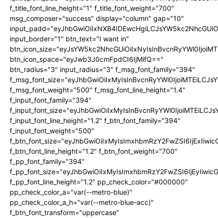
f_title_font_line_height="1" f_title_font_weight="700"
msg_composer="success" display="column" gap="10"
input_padd="eyJhbGwiOiIxNXB4IDEwcHgiLCJsYW5kc2NhcGUiO
input_border="1" btn_text="I want in"
btn_icon_size="eyJsYW5kc2NhcGUiOiIxNyIsInBvcnRyYWl0IjoiMT
btn_icon_space="eyJwb3J0cmFpdCI6IjMifQ=="
btn_radius="3" input_radius="3" f_msg_font_family="394"
f_msg_font_size="eyJhbGwiOiIxMyIsInBvcnRyYWl0IjoiMTEiLCJ
f_msg_font_weight="500" f_msg_font_line_height="1.4"
f_input_font_family="394"
f_input_font_size="eyJhbGwiOiIxMyIsInBvcnRyYWl0IjoiMTEiLC
f_input_font_line_height="1.2" f_btn_font_family="394"
f_input_font_weight="500"
f_btn_font_size="eyJhbGwiOiIxMyIsImxhbmRzY2FwZSI6IjExIiw
f_btn_font_line_height="1.2" f_btn_font_weight="700"
f_pp_font_family="394"
f_pp_font_size="eyJhbGwiOiIxMyIsImxhbmRzY2FwZSI6IjEyIiwi
f_pp_font_line_height="1.2" pp_check_color="#000000"
pp_check_color_a="var(--metro-blue)"
pp_check_color_a_h="var(--metro-blue-acc)"
f_btn_font_transform="uppercase"