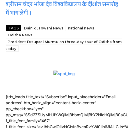
श्रीराम चंद्र भांजा देव विश्वविद्यालय के दीक्षांत समारोह
में भाग लेंगी।
TAGS
Dainik Janwani News
national news
Odisha News
President Draupadi Murmu on three-day tour of Odisha from
today
[tds_leads title_text="Subscribe" input_placeholder="Email
address" btn_horiz_align="content-horiz-center"
pp_checkbox="yes"
pp_msg="SSd2ZSUyMHJlYWQlMjBhbmQlMjBhY2NlcHQlMjB0aGU
f_title_font_family="467"
f_title_font_size="eyJhbGwiOiIyNCIsInBvcnRyYWl0IjoiMjAiLCJs