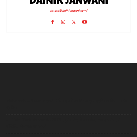
https://dainikjanwani.com/
Maharashta News: बारामती में फिर हादसे का शिकार हुआ प्रशिक्षण विमान, सभी
सुरक्षित
AI Flight Turbulence: AI-2379 टर्बुलेंस केस में नया मोड़, क्या डोप टेस्ट में
पॉजिटिव मिला एक पायलट?