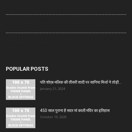
Sawan Somwar 2026: सावन के दूसरे सोमवार पर करें शिव रुद्राष्टकम का पाठ,
महादेव की कृपा से दूर होंगे जीवन के कष्ट
UP News: ‘आ रहे भगवाधारी…’ पोस्ट वायरल होते ही मथुरा में अलर्ट, शाही ईदगाह पर
बढ़ाई गई सुरक्षा
UP News: आरक्षण के मुद्दे पर मायावती का RSS और सरकार पर निशाना, कहा-
सामाजिक न्याय से न हो खिलवाड़
POPULAR POSTS
पति शोएब मलिक की तीसरी शादी पर सानिया मिर्जा ने तोड़ी...
January 21, 2024
450 साल पुराना है सदर मां काली मंदिर का इतिहास
October 19, 2020