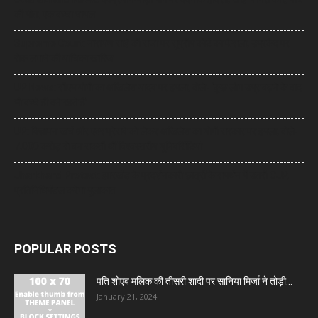
की मौत, एक बच्चा घायल
Supreme Court: नारायण साईं की सजा पर सुप्रीम कोर्ट का फैसला, उम्रकैद पर
रोक लगाने की याचिका खारिज
UP News: सीएम योगी का अखिलेश यादव पर हमला, बोले- ‘कुछ लोग उम्र बढ़ने के बाद
भी बच्चे ही बने रहते हैं’
UP: विज्ञापन खर्च और एक्सप्रेसवे को लेकर अखिलेश का योगी सरकार पर हमला, बोले-
7,000 करोड़ से बन सकती थीं विश्वस्तरीय यूनिवर्सिटियां
Jharkhand Protest: झारखंड के प्रदर्शनकारी छात्रों के समर्थन में उतरी CJP,
प्रतिनिधिमंडल करेगा मुलाकात
POPULAR POSTS
पति शोएब मलिक की तीसरी शादी पर सानिया मिर्जा ने तोड़ी...
January 21, 2024