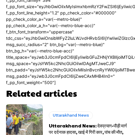
f_pp_font_family="394"
f_pp_font_size="eyJhbGwiOiIxMyIsImxhbmRzY2FwZSI6IjEyIiwi
f_pp_font_line_height="1.2" pp_check_color="#000000"
pp_check_color_a="var(--metro-blue)"
pp_check_color_a_h="var(--metro-blue-acc)"
f_btn_font_transform="uppercase"
tdc_css="eyJhbGwiOnsibWFyZ2luLWJvdHRvbSI6IjYwIiwiZGlz
msg_succ_radius="2" btn_bg="var(--metro-blue)"
btn_bg_h="var(--metro-blue-acc)"
title_space="eyJwb3J0cmFpdCI6IjEyIiwibGFuZHNjYXBlIjoiMTQi
msg_space="eyJsYW5kc2NhcGUiOiIwIDAgMTJweCJ9"
btn_padd="eyJsYW5kc2NhcGUiOiIxMiIsInBvcnRyYWl0IjoiMTBw
msg_padd="eyJwb3J0cmFpdCI6IjZweCAxMHB4In0="
f_pp_font_weight="500"]
Related articles
Uttarakhand News
Uttarakhand News: देवप्रयाग-पौड़ी मार्ग
पर दर्दनाक हादसा, खाई में गिरी कार, पांच की मौत,