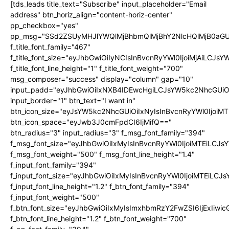
[tds_leads title_text="Subscribe" input_placeholder="Email
address" btn_horiz_align="content-horiz-center"
pp_checkbox="yes"
pp_msg="SSd2ZSUyMHJlYWQlMjBhbmQlMjBhY2NlcHQlMjB0aGU
f_title_font_family="467"
f_title_font_size="eyJhbGwiOiIyNCIsInBvcnRyYWl0IjoiMjAiLCJs
f_title_font_line_height="1" f_title_font_weight="700"
msg_composer="success" display="column" gap="10"
input_padd="eyJhbGwiOiIxNXB4IDEwcHgiLCJsYW5kc2NhcGUiO
input_border="1" btn_text="I want in"
btn_icon_size="eyJsYW5kc2NhcGUiOiIxNyIsInBvcnRyYWl0IjoiMT
btn_icon_space="eyJwb3J0cmFpdCI6IjMifQ=="
btn_radius="3" input_radius="3" f_msg_font_family="394"
f_msg_font_size="eyJhbGwiOiIxMyIsInBvcnRyYWl0IjoiMTEiLCJ
f_msg_font_weight="500" f_msg_font_line_height="1.4"
f_input_font_family="394"
f_input_font_size="eyJhbGwiOiIxMyIsInBvcnRyYWl0IjoiMTEiLC
f_input_font_line_height="1.2" f_btn_font_family="394"
f_input_font_weight="500"
f_btn_font_size="eyJhbGwiOiIxMyIsImxhbmRzY2FwZSI6IjExIiw
f_btn_font_line_height="1.2" f_btn_font_weight="700"