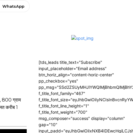
WhatsApp
[tds_leads title_text="Subscribe"
input_placeholder="Email address"
btn_horiz_align="content-horiz-center"
pp_checkbox="yes"
pp_msg="SSd2ZSUyMHJlYWQlMjBhbmQlMjBhY2
f_title_font_family="467"
क, 800 ग्राम
f_title_font_size="eyJhbGwiOiIyNCIsInBvcnRyY
f_title_font_line_height="1"
ीमत करीब 1
f_title_font_weight="700"
msg_composer="success" display="column"
gap="10"
input_padd="eyJhbGwiOiIxNXB4IDEwcHgiLCJ