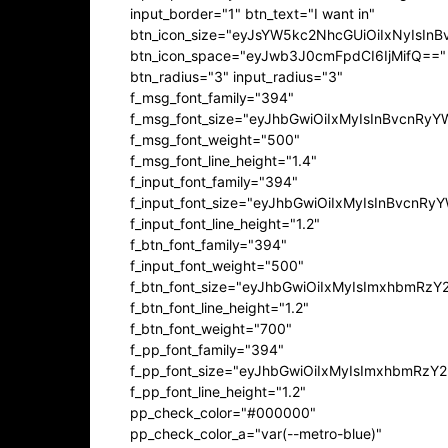
input_border="1" btn_text="I want in"
btn_icon_size="eyJsYW5kc2NhcGUiOiIxNyIsInB
btn_icon_space="eyJwb3J0cmFpdCI6IjMifQ=="
btn_radius="3" input_radius="3"
f_msg_font_family="394"
f_msg_font_size="eyJhbGwiOiIxMyIsInBvcnRyY
f_msg_font_weight="500"
f_msg_font_line_height="1.4"
f_input_font_family="394"
f_input_font_size="eyJhbGwiOiIxMyIsInBvcnRy
f_input_font_line_height="1.2"
f_btn_font_family="394"
f_input_font_weight="500"
f_btn_font_size="eyJhbGwiOiIxMyIsImxhbmRzY
f_btn_font_line_height="1.2"
f_btn_font_weight="700"
f_pp_font_family="394"
f_pp_font_size="eyJhbGwiOiIxMyIsImxhbmRzY2
f_pp_font_line_height="1.2"
pp_check_color="#000000"
pp_check_color_a="var(--metro-blue)"