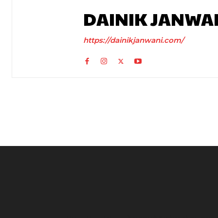
DAINIK JANWA
https://dainikjanwani.com/