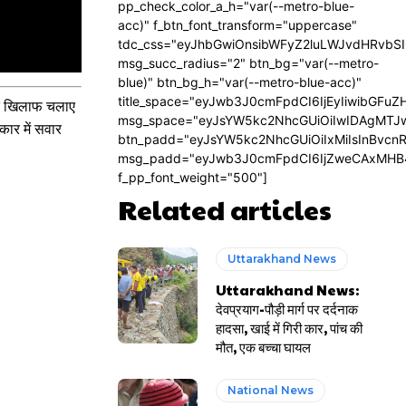
pp_check_color_a_h="var(--metro-blue-
acc)" f_btn_font_transform="uppercase"
tdc_css="eyJhbGwiOnsibWFyZ2luLWJvdHRvbS
msg_succ_radius="2" btn_bg="var(--metro-
blue)" btn_bg_h="var(--metro-blue-acc)"
title_space="eyJwb3J0cmFpdCI6IjEyIiwibGFuZ
े के खिलाफ चलाए
msg_space="eyJsYW5kc2NhcGUiOiIwIDAgMTJ
ार में सवार
btn_padd="eyJsYW5kc2NhcGUiOiIxMiIsInBvcn
msg_padd="eyJwb3J0cmFpdCI6IjZweCAxMHB
f_pp_font_weight="500"]
Related articles
Uttarakhand News
Uttarakhand News:
देवप्रयाग-पौड़ी मार्ग पर दर्दनाक
हादसा, खाई में गिरी कार, पांच की
मौत, एक बच्चा घायल
National News