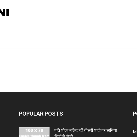
NI
POPULAR POSTS
P
पति शोएब मलिक की तीसरी शादी पर सानिया
M
मिर्जा ने तोड़ी...