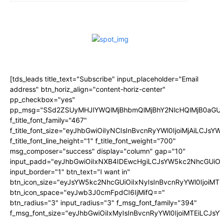
[tds_leads title_text="Subscribe" input_placeholder="Email
address" btn_horiz_align="content-horiz-center"
pp_checkbox="yes"
pp_msg="SSd2ZSUyMHJlYWQlMjBhbmQlMjBhY2NlcHQlMjB0aGU
f_title_font_family="467"
f_title_font_size="eyJhbGwiOiIyNCIsInBvcnRyYWl0IjoiMjAiLCJs
f_title_font_line_height="1" f_title_font_weight="700"
msg_composer="success" display="column" gap="10"
input_padd="eyJhbGwiOiIxNXB4IDEwcHgiLCJsYW5kc2NhcGUiO
input_border="1" btn_text="I want in"
btn_icon_size="eyJsYW5kc2NhcGUiOiIxNyIsInBvcnRyYWl0IjoiMT
btn_icon_space="eyJwb3J0cmFpdCI6IjMifQ=="
btn_radius="3" input_radius="3" f_msg_font_family="394"
f_msg_font_size="eyJhbGwiOiIxMyIsInBvcnRyYWl0IjoiMTEiLCJ