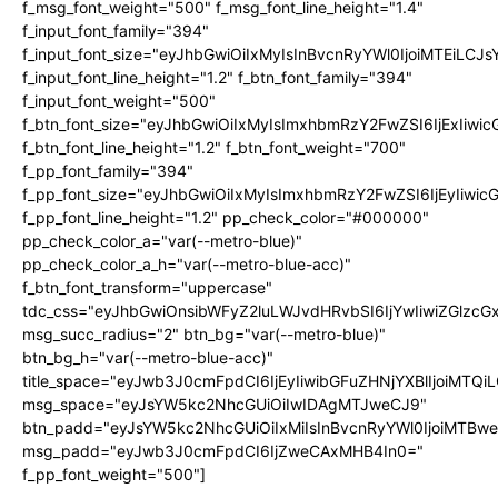
f_msg_font_weight="500" f_msg_font_line_height="1.4"
f_input_font_family="394"
f_input_font_size="eyJhbGwiOiIxMyIsInBvcnRyYWl0IjoiMTEiLC
f_input_font_line_height="1.2" f_btn_font_family="394"
f_input_font_weight="500"
f_btn_font_size="eyJhbGwiOiIxMyIsImxhbmRzY2FwZSI6IjExIiw
f_btn_font_line_height="1.2" f_btn_font_weight="700"
f_pp_font_family="394"
f_pp_font_size="eyJhbGwiOiIxMyIsImxhbmRzY2FwZSI6IjEyIiwi
f_pp_font_line_height="1.2" pp_check_color="#000000"
pp_check_color_a="var(--metro-blue)"
pp_check_color_a_h="var(--metro-blue-acc)"
f_btn_font_transform="uppercase"
tdc_css="eyJhbGwiOnsibWFyZ2luLWJvdHRvbSI6IjYwIiwiZGlz
msg_succ_radius="2" btn_bg="var(--metro-blue)"
btn_bg_h="var(--metro-blue-acc)"
title_space="eyJwb3J0cmFpdCI6IjEyIiwibGFuZHNjYXBlIjoiMTQi
msg_space="eyJsYW5kc2NhcGUiOiIwIDAgMTJweCJ9"
btn_padd="eyJsYW5kc2NhcGUiOiIxMiIsInBvcnRyYWl0IjoiMTBw
msg_padd="eyJwb3J0cmFpdCI6IjZweCAxMHB4In0="
f_pp_font_weight="500"]