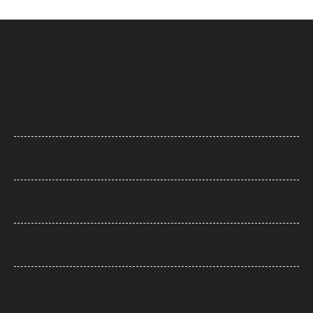
Supreme Court: नारायण साईं की सजा पर सुप्रीम कोर्ट का फैसला, उम्रकैद पर
रोक लगाने की याचिका खारिज
UP News: सीएम योगी का अखिलेश यादव पर हमला, बोले- ‘कुछ लोग उम्र बढ़ने के बाद
भी बच्चे ही बने रहते हैं’
UP: विज्ञापन खर्च और एक्सप्रेसवे को लेकर अखिलेश का योगी सरकार पर हमला, बोले-
7,000 करोड़ से बन सकती थीं विश्वस्तरीय यूनिवर्सिटियां
Jharkhand Protest: झारखंड के प्रदर्शनकारी छात्रों के समर्थन में उतरी CJP,
प्रतिनिधिमंडल करेगा मुलाकात
World News: थाईलैंड के स्कूल में गोलीबारी, 6 लोगों की मौत, कई घायल