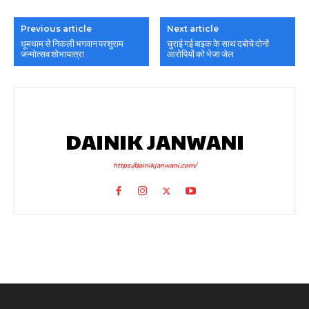
Previous article
Next article
धूमधाम से निकली भगवान परशुराम
चुराई गई बाइक के साथ दबोचे दोनों
जन्मोत्सव शोभायात्रा
आरोपियों को भेजा जेल
DAINIK JANWANI
https://dainikjanwani.com/