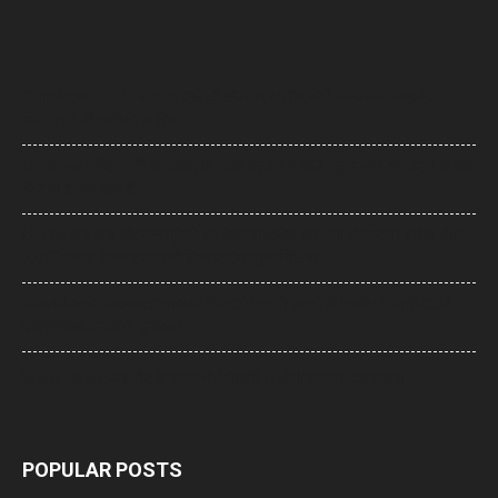
Supreme Court: नारायण साईं की सजा पर सुप्रीम कोर्ट का फैसला, उम्रकैद पर
रोक लगाने की याचिका खारिज
UP News: सीएम योगी का अखिलेश यादव पर हमला, बोले- ‘कुछ लोग उम्र बढ़ने के बाद
भी बच्चे ही बने रहते हैं’
UP: विज्ञापन खर्च और एक्सप्रेसवे को लेकर अखिलेश का योगी सरकार पर हमला, बोले-
7,000 करोड़ से बन सकती थीं विश्वस्तरीय यूनिवर्सिटियां
Jharkhand Protest: झारखंड के प्रदर्शनकारी छात्रों के समर्थन में उतरी CJP,
प्रतिनिधिमंडल करेगा मुलाकात
World News: थाईलैंड के स्कूल में गोलीबारी, 6 लोगों की मौत, कई घायल
POPULAR POSTS