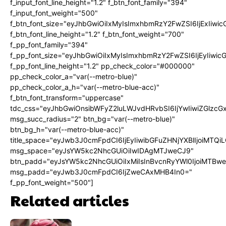
f_input_font_line_height="1.2" f_btn_font_family="394"
f_input_font_weight="500"
f_btn_font_size="eyJhbGwiOiIxMyIsImxhbmRzY2FwZSI6IjExIiw
f_btn_font_line_height="1.2" f_btn_font_weight="700"
f_pp_font_family="394"
f_pp_font_size="eyJhbGwiOiIxMyIsImxhbmRzY2FwZSI6IjEyIiwi
f_pp_font_line_height="1.2" pp_check_color="#000000"
pp_check_color_a="var(--metro-blue)"
pp_check_color_a_h="var(--metro-blue-acc)"
f_btn_font_transform="uppercase"
tdc_css="eyJhbGwiOnsibWFyZ2luLWJvdHRvbSI6IjYwIiwiZGlz
msg_succ_radius="2" btn_bg="var(--metro-blue)"
btn_bg_h="var(--metro-blue-acc)"
title_space="eyJwb3J0cmFpdCI6IjEyIiwibGFuZHNjYXBlIjoiMTQi
msg_space="eyJsYW5kc2NhcGUiOiIwIDAgMTJweCJ9"
btn_padd="eyJsYW5kc2NhcGUiOiIxMiIsInBvcnRyYWl0IjoiMTBw
msg_padd="eyJwb3J0cmFpdCI6IjZweCAxMHB4In0="
f_pp_font_weight="500"]
Related articles