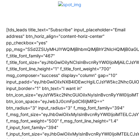
[tds_leads title_text="Subscribe" input_placeholder="Email
address" btn_horiz_align="content-horiz-center"
pp_checkbox="yes"
pp_msg="SSd2ZSUyMHJlYWQlMjBhbmQlMjBhY2NlcHQlMjB0aGU
f_title_font_family="467"
f_title_font_size="eyJhbGwiOiIyNCIsInBvcnRyYWl0IjoiMjAiLCJs
f_title_font_line_height="1" f_title_font_weight="700"
msg_composer="success" display="column" gap="10"
input_padd="eyJhbGwiOiIxNXB4IDEwcHgiLCJsYW5kc2NhcGUiO
input_border="1" btn_text="I want in"
btn_icon_size="eyJsYW5kc2NhcGUiOiIxNyIsInBvcnRyYWl0IjoiMT
btn_icon_space="eyJwb3J0cmFpdCI6IjMifQ=="
btn_radius="3" input_radius="3" f_msg_font_family="394"
f_msg_font_size="eyJhbGwiOiIxMyIsInBvcnRyYWl0IjoiMTEiLCJ
f_msg_font_weight="500" f_msg_font_line_height="1.4"
f_input_font_family="394"
f_input_font_size="eyJhbGwiOiIxMyIsInBvcnRyYWl0IjoiMTEiLC