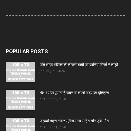
Gold-Silver Rate: सोने-चांदी की कीमतों में जोरदार उछाल, एक हफ्ते में सोना ₹6,700
और चांदी ₹13 हजार से ज्यादा महंगी
Entertainment News: ‘लॉकअप 2’ से बाहर आते ही आकांक्षा चमोला ने खोला बड़ा
राज, बोलीं- परिवार है नाराज
POPULAR POSTS
पति शोएब मलिक की तीसरी शादी पर सानिया मिर्जा ने तोड़ी...
January 21, 2024
450 साल पुराना है सदर मां काली मंदिर का इतिहास
October 19, 2020
रुड़की तहसीलदार सुनैना राणा सहित तीन डूबे, मौत
October 11, 2020