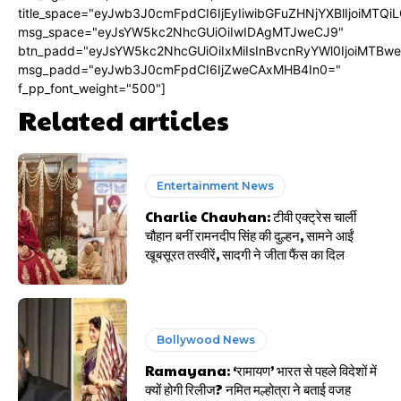
title_space="eyJwb3J0cmFpdCI6IjEyIiwibGFuZHNjYXBlIjoiMTQi
msg_space="eyJsYW5kc2NhcGUiOiIwIDAgMTJweCJ9"
btn_padd="eyJsYW5kc2NhcGUiOiIxMiIsInBvcnRyYWl0IjoiMTBw
msg_padd="eyJwb3J0cmFpdCI6IjZweCAxMHB4In0="
f_pp_font_weight="500"]
Related articles
Entertainment News
Charlie Chauhan: टीवी एक्ट्रेस चार्ली
चौहान बनीं रामनदीप सिंह की दुल्हन, सामने आईं
खूबसूरत तस्वीरें, सादगी ने जीता फैंस का दिल
Bollywood News
Ramayana: ‘रामायण’ भारत से पहले विदेशों में
क्यों होगी रिलीज? नमित मल्होत्रा ने बताई वजह