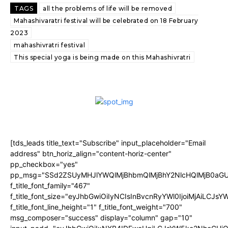
TAGS
all the problems of life will be removed
Mahashivaratri festival will be celebrated on 18 February
2023
mahashivratri festival
This special yoga is being made on this Mahashivratri
[tds_leads title_text="Subscribe" input_placeholder="Email
address" btn_horiz_align="content-horiz-center"
pp_checkbox="yes"
pp_msg="SSd2ZSUyMHJlYWQlMjBhbmQlMjBhY2NlcHQlMjB0aGU
f_title_font_family="467"
f_title_font_size="eyJhbGwiOiIyNCIsInBvcnRyYWl0IjoiMjAiLCJs
f_title_font_line_height="1" f_title_font_weight="700"
msg_composer="success" display="column" gap="10"