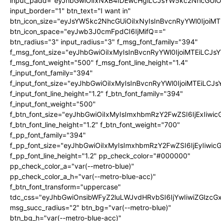
input_padd="eyJhbGwiOiIxNXB4IDEwcHgiLCJsYW5kc2NhcGUiO
input_border="1" btn_text="I want in"
btn_icon_size="eyJsYW5kc2NhcGUiOiIxNyIsInBvcnRyYWl0IjoiMT
btn_icon_space="eyJwb3J0cmFpdCI6IjMifQ=="
btn_radius="3" input_radius="3" f_msg_font_family="394"
f_msg_font_size="eyJhbGwiOiIxMyIsInBvcnRyYWl0IjoiMTEiLCJ
f_msg_font_weight="500" f_msg_font_line_height="1.4"
f_input_font_family="394"
f_input_font_size="eyJhbGwiOiIxMyIsInBvcnRyYWl0IjoiMTEiLC
f_input_font_line_height="1.2" f_btn_font_family="394"
f_input_font_weight="500"
f_btn_font_size="eyJhbGwiOiIxMyIsImxhbmRzY2FwZSI6IjExIiw
f_btn_font_line_height="1.2" f_btn_font_weight="700"
f_pp_font_family="394"
f_pp_font_size="eyJhbGwiOiIxMyIsImxhbmRzY2FwZSI6IjEyIiwi
f_pp_font_line_height="1.2" pp_check_color="#000000"
pp_check_color_a="var(--metro-blue)"
pp_check_color_a_h="var(--metro-blue-acc)"
f_btn_font_transform="uppercase"
tdc_css="eyJhbGwiOnsibWFyZ2luLWJvdHRvbSI6IjYwIiwiZGlz
msg_succ_radius="2" btn_bg="var(--metro-blue)"
btn_bg_h="var(--metro-blue-acc)"