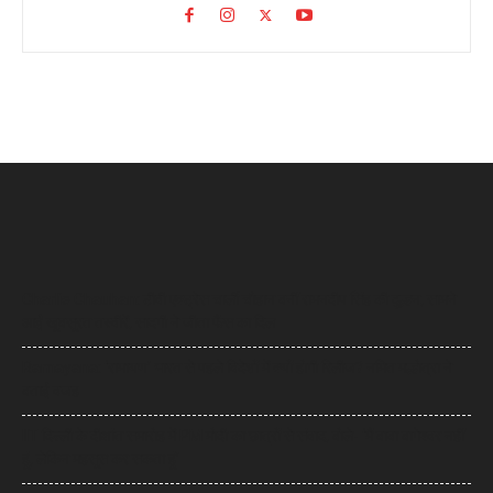
Charlie Chauhan: टीवी एक्ट्रेस चार्ली चौहान बनीं रामनदीप सिंह की दुल्हन, सामने
आईं खूबसूरत तस्वीरें, सादगी ने जीता फैंस का दिल
Ramayana: ‘रामायण’ भारत से पहले विदेशों में क्यों होगी रिलीज? नमित मल्होत्रा ने
बताई वजह
IIT दिल्ली के दीक्षांत समारोह में PM मोदी का छात्रों से संवाद, बोले- ‘मैं बाबा बागेश्वर नहीं
हूं, लेकिन महसूस कर सकता हूं’