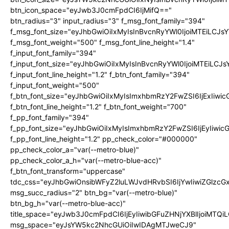
btn_icon_space="eyJwb3J0cmFpdCI6IjMifQ=="
btn_radius="3" input_radius="3" f_msg_font_family="394"
f_msg_font_size="eyJhbGwiOiIxMyIsInBvcnRyYWl0IjoiMTEiLCJ
f_msg_font_weight="500" f_msg_font_line_height="1.4"
f_input_font_family="394"
f_input_font_size="eyJhbGwiOiIxMyIsInBvcnRyYWl0IjoiMTEiLC
f_input_font_line_height="1.2" f_btn_font_family="394"
f_input_font_weight="500"
f_btn_font_size="eyJhbGwiOiIxMyIsImxhbmRzY2FwZSI6IjExIiw
f_btn_font_line_height="1.2" f_btn_font_weight="700"
f_pp_font_family="394"
f_pp_font_size="eyJhbGwiOiIxMyIsImxhbmRzY2FwZSI6IjEyIiwi
f_pp_font_line_height="1.2" pp_check_color="#000000"
pp_check_color_a="var(--metro-blue)"
pp_check_color_a_h="var(--metro-blue-acc)"
f_btn_font_transform="uppercase"
tdc_css="eyJhbGwiOnsibWFyZ2luLWJvdHRvbSI6IjYwIiwiZGlz
msg_succ_radius="2" btn_bg="var(--metro-blue)"
btn_bg_h="var(--metro-blue-acc)"
title_space="eyJwb3J0cmFpdCI6IjEyIiwibGFuZHNjYXBlIjoiMTQi
msg_space="eyJsYW5kc2NhcGUiOiIwIDAgMTJweCJ9"