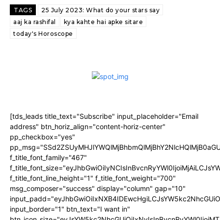
TAGS
25 July 2023: What do your stars say
aaj ka rashifal
kya kahte hai apke sitare
today's Horoscope
[tds_leads title_text="Subscribe" input_placeholder="Email
address" btn_horiz_align="content-horiz-center"
pp_checkbox="yes"
pp_msg="SSd2ZSUyMHJlYWQlMjBhbmQlMjBhY2NlcHQlMjB0aGU
f_title_font_family="467"
f_title_font_size="eyJhbGwiOiIyNCIsInBvcnRyYWl0IjoiMjAiLCJs
f_title_font_line_height="1" f_title_font_weight="700"
msg_composer="success" display="column" gap="10"
input_padd="eyJhbGwiOiIxNXB4IDEwcHgiLCJsYW5kc2NhcGUiO
input_border="1" btn_text="I want in"
btn_icon_size="eyJsYW5kc2NhcGUiOiIxNyIsInBvcnRyYWl0IjoiMT