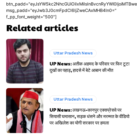
btn_padd="eyJsYW5kc2NhcGUiOiIxMiIsInBvcnRyYWl0IjoiMTBw
msg_padd="eyJwb3J0cmFpdCI6IjZweCAxMHB4In0="
f_pp_font_weight="500"]
Related articles
Uttar Pradesh News
UP News: अतीक अहमद के परिवार पर फिर टूटा
दुखों का पहाड़, हादसे में बेटे आबान की मौत
Uttar Pradesh News
UP News: लखनऊ-कानपुर एक्सप्रेसवे पर
सियासी घमासान, सड़क धंसने और मरम्मत के वीडियो
पर अखिलेश का योगी सरकार पर हमला