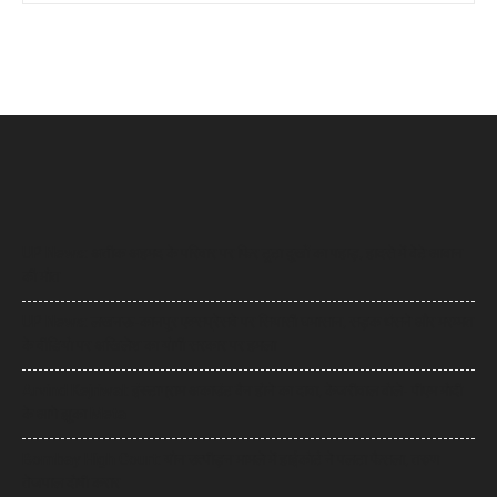
UP News: अतीक अहमद के परिवार पर फिर टूटा दुखों का पहाड़, हादसे में बेटे आबान
की मौत
UP News: लखनऊ-कानपुर एक्सप्रेसवे पर सियासी घमासान, सड़क धंसने और मरम्मत
के वीडियो पर अखिलेश का योगी सरकार पर हमला
Arvind Kejriwal: इंस्टाग्राम अकाउंट बैन होने का दावा, केजरीवाल बोले- पीएम मोदी
के आगे झुका Meta
Bombay High Court: यौन उत्पीड़न मामले में हाईकोर्ट ने पलटा फैसला, तरुण
तेजपाल दोषी करार