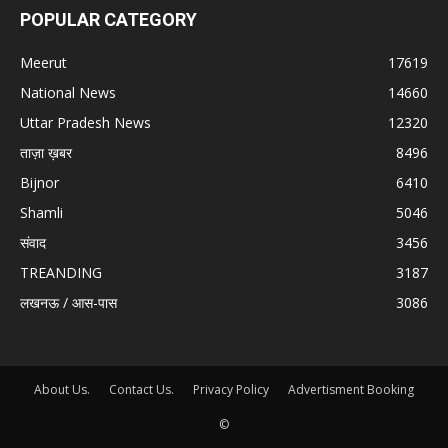
POPULAR CATEGORY
Meerut
17619
National News
14660
Uttar Pradesh News
12320
ताज़ा ख़बर
8496
Bijnor
6410
Shamli
5046
संवाद
3456
TREANDING
3187
लखनऊ / आस-पास
3086
About Us.
Contact Us.
Privacy Policy
Advertisment Booking
©