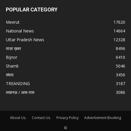
POPULAR CATEGORY
Meerut
17620
National News
14664
Uttar Pradesh News
12328
ताज़ा ख़बर
8496
Bijnor
6410
Shamli
5046
संवाद
3456
TREANDING
3187
लखनऊ / आस-पास
3086
About Us.
Contact Us.
Privacy Policy
Advertisment Booking
©