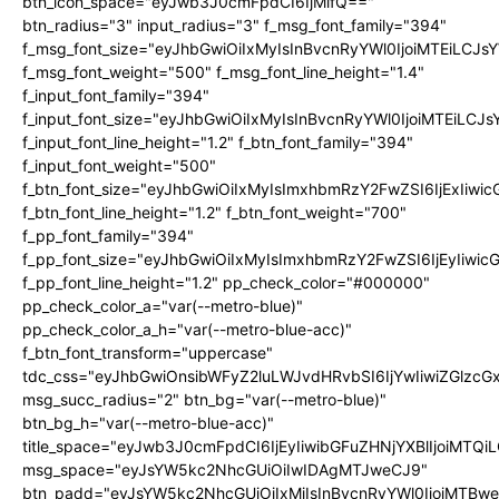
btn_icon_space="eyJwb3J0cmFpdCI6IjMifQ=="
btn_radius="3" input_radius="3" f_msg_font_family="394"
f_msg_font_size="eyJhbGwiOiIxMyIsInBvcnRyYWl0IjoiMTEiLCJ
f_msg_font_weight="500" f_msg_font_line_height="1.4"
f_input_font_family="394"
f_input_font_size="eyJhbGwiOiIxMyIsInBvcnRyYWl0IjoiMTEiLC
f_input_font_line_height="1.2" f_btn_font_family="394"
f_input_font_weight="500"
f_btn_font_size="eyJhbGwiOiIxMyIsImxhbmRzY2FwZSI6IjExIiw
f_btn_font_line_height="1.2" f_btn_font_weight="700"
f_pp_font_family="394"
f_pp_font_size="eyJhbGwiOiIxMyIsImxhbmRzY2FwZSI6IjEyIiwi
f_pp_font_line_height="1.2" pp_check_color="#000000"
pp_check_color_a="var(--metro-blue)"
pp_check_color_a_h="var(--metro-blue-acc)"
f_btn_font_transform="uppercase"
tdc_css="eyJhbGwiOnsibWFyZ2luLWJvdHRvbSI6IjYwIiwiZGlz
msg_succ_radius="2" btn_bg="var(--metro-blue)"
btn_bg_h="var(--metro-blue-acc)"
title_space="eyJwb3J0cmFpdCI6IjEyIiwibGFuZHNjYXBlIjoiMTQi
msg_space="eyJsYW5kc2NhcGUiOiIwIDAgMTJweCJ9"
btn_padd="eyJsYW5kc2NhcGUiOiIxMiIsInBvcnRyYWl0IjoiMTBw