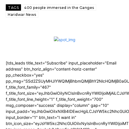
TAGS
400 people immersed in the Ganges
Haridwar News
[tds_leads title_text="Subscribe" input_placeholder="Email
address" btn_horiz_align="content-horiz-center"
pp_checkbox="yes"
pp_msg="SSd2ZSUyMHJlYWQlMjBhbmQlMjBhY2NlcHQlMjB0aGU
f_title_font_family="467"
f_title_font_size="eyJhbGwiOiIyNCIsInBvcnRyYWl0IjoiMjAiLCJs
f_title_font_line_height="1" f_title_font_weight="700"
msg_composer="success" display="column" gap="10"
input_padd="eyJhbGwiOiIxNXB4IDEwcHgiLCJsYW5kc2NhcGUiO
input_border="1" btn_text="I want in"
btn_icon_size="eyJsYW5kc2NhcGUiOiIxNyIsInBvcnRyYWl0IjoiMT