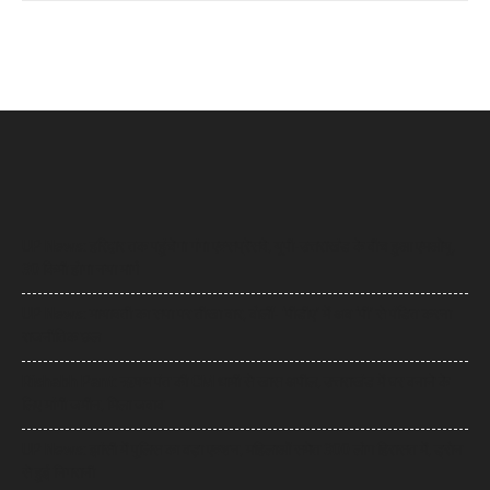
UP News: हरिद्वार तक पहुंचेगा गंगा एक्सप्रेसवे, यूपी-उत्तराखंड के बीच हुआ एमओयू,
30 किमी होगा नया मार्ग
UP News: मायावती का सपा पर तीखा वार, बोलीं- ‘पीडीए’ में अब ‘पी’ से पंडित करना
राजनीतिक छल
Rishabh Pant: ऋषभ पंत की CM धामी से खास अपील, उत्तराखंड में घर बनाने के
लिए मांगी जमीन, मिला जवाब
UP News: झांसी में पुलिस का बड़ा एक्शन, महिलाओं समेत 300 लोग हिरासत में, ड्रोन
से हुई निगरानी